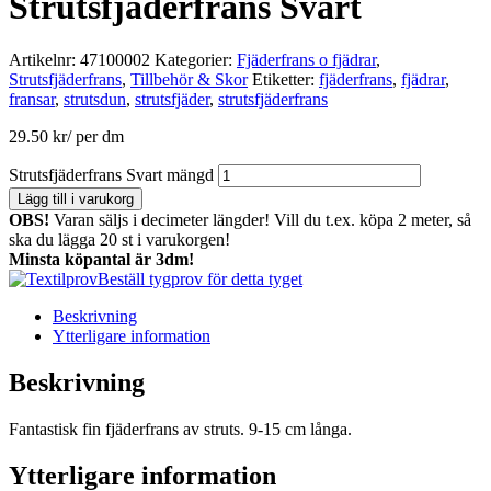
Strutsfjäderfrans Svart
Artikelnr:
47100002
Kategorier:
Fjäderfrans o fjädrar
,
Strutsfjäderfrans
,
Tillbehör & Skor
Etiketter:
fjäderfrans
,
fjädrar
,
fransar
,
strutsdun
,
strutsfjäder
,
strutsfjäderfrans
29.50
kr
/ per dm
Strutsfjäderfrans Svart mängd
Lägg till i varukorg
OBS!
Varan säljs i decimeter längder! Vill du t.ex. köpa 2 meter, så
ska du lägga 20 st i varukorgen!
Minsta köpantal är 3dm!
Beställ tygprov för detta tyget
Beskrivning
Ytterligare information
Beskrivning
Fantastisk fin fjäderfrans av struts. 9-15 cm långa.
Ytterligare information