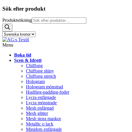
Sök efter produkt
Produktsökning
Menu
Boka tid
Scen & Idrott
Chiffong
Chiffong shiny
Chiffong stretch
Hologram
Hologram mönstrad
Hudfärg-padding-foder
Lycra enfärgade
Lycra mönstrade
Mesh enfärgad
Mesh glitter
Mesh stora maskor
Metallic o lack
Minidots enfärgade