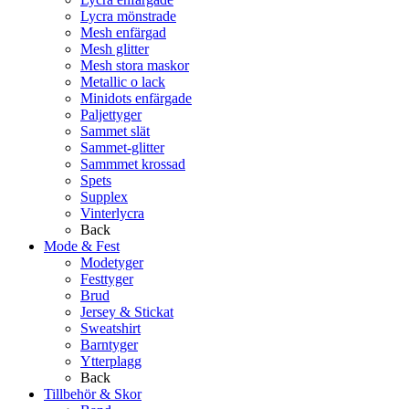
Lycra mönstrade
Mesh enfärgad
Mesh glitter
Mesh stora maskor
Metallic o lack
Minidots enfärgade
Paljettyger
Sammet slät
Sammet-glitter
Sammmet krossad
Spets
Supplex
Vinterlycra
Back
Mode & Fest
Modetyger
Festtyger
Brud
Jersey & Stickat
Sweatshirt
Barntyger
Ytterplagg
Back
Tillbehör & Skor