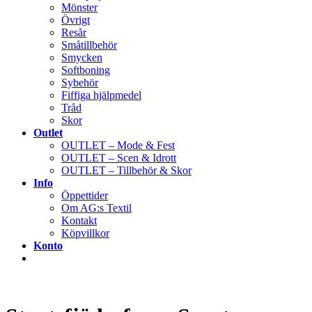
Mönster
Övrigt
Resår
Småtillbehör
Smycken
Softboning
Sybehör
Fiffiga hjälpmedel
Tråd
Skor
Outlet
OUTLET – Mode & Fest
OUTLET – Scen & Idrott
OUTLET – Tillbehör & Skor
Info
Öppettider
Om AG:s Textil
Kontakt
Köpvillkor
Konto