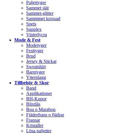
Paljettyger
Sammet slät
Sammet-glitter
Sammmet krossad
Spets
Supplex
Vinterlycra
Mode & Fest
Modetyger
Festtyger
Brud
Jersey & Stickat
Sweatshirt
Barntyger
Ytterplagg
Tillbehör & Skor
Band
Applikationer
BH-Kupor
Blixtlås
Boa o Marabou
Fjäderfrans o fjädrar
Fransar
Kristaller
Lösa paljetter