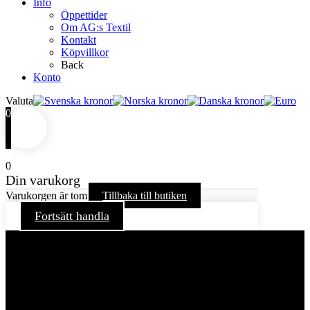
Info
Öppettider
Om AG:s Textil
Kontakt
Köpvillkor
Back
Konto
Valuta
0
0
Din varukorg
Varukorgen är tom
Tillbaka till butiken
Fortsätt handla
För att ge dig en bättre upplevelse och service använder vi
oss av cookies på denna sajt. Cookies kan komma att
användas för personlig och icke personlig annonsering. Läs