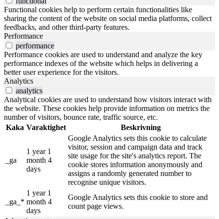
functional
Functional cookies help to perform certain functionalities like
sharing the content of the website on social media platforms, collect
feedbacks, and other third-party features.
Performance
performance
Performance cookies are used to understand and analyze the key
performance indexes of the website which helps in delivering a
better user experience for the visitors.
Analytics
analytics
Analytical cookies are used to understand how visitors interact with
the website. These cookies help provide information on metrics the
number of visitors, bounce rate, traffic source, etc.
Kaka
Varaktighet
Beskrivning
Google Analytics sets this cookie to calculate
visitor, session and campaign data and track
1 year 1
site usage for the site's analytics report. The
_ga
month 4
cookie stores information anonymously and
days
assigns a randomly generated number to
recognise unique visitors.
1 year 1
Google Analytics sets this cookie to store and
_ga_*
month 4
count page views.
days