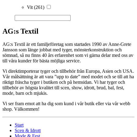
Vit
(261)
AG:s Textil
AG:s Textil är ett familjeföretag som startades 1990 av Anne-Grete
Jansson som länge jobbat med tyger, mönsterkonstruktion och
sömnad, så nu finns 40 års erfarenhet som vi gärna delar med oss av
till våra kunder för bästa möjliga service.
Vi direktimporterar tyger och tillbehör från Europa, Asien och USA.
Vår målsättning är att vara ”upp to date” med modet och se till att ha
riktigt fräscha tyger i butiken och på hemsidan. Vi har tyger och
tillbehör av högsta kvalitet till scen, show, idrott, brud, bal, fest,
mode, barn och mjukis.
Vi ser fram emot att ha dig som kund i vår butik eller via vår webb
shop. Välkommen!
Start
Scen & Idrott
Mode & Fest