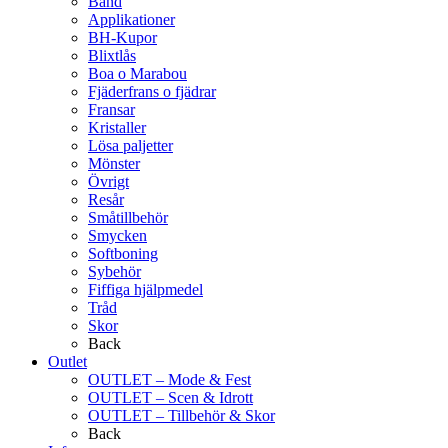
Band
Applikationer
BH-Kupor
Blixtlås
Boa o Marabou
Fjäderfrans o fjädrar
Fransar
Kristaller
Lösa paljetter
Mönster
Övrigt
Resår
Småtillbehör
Smycken
Softboning
Sybehör
Fiffiga hjälpmedel
Tråd
Skor
Back
Outlet
OUTLET – Mode & Fest
OUTLET – Scen & Idrott
OUTLET – Tillbehör & Skor
Back