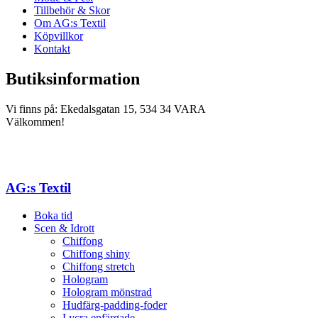
Tillbehör & Skor
Om AG:s Textil
Köpvillkor
Kontakt
Butiksinformation
Vi finns på: Ekedalsgatan 15, 534 34 VARA
Välkommen!
AG:s Textil
Boka tid
Scen & Idrott
Chiffong
Chiffong shiny
Chiffong stretch
Hologram
Hologram mönstrad
Hudfärg-padding-foder
Lycra enfärgade