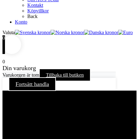
Kontakt
Köpvillkor
Back
Konto
Valuta
0
0
Din varukorg
Varukorgen är tom
Tillbaka till butiken
Fortsätt handla
För att ge dig en bättre upplevelse och service använder vi
oss av cookies på denna sajt. Cookies kan komma att
användas för personlig och icke personlig annonsering. Läs
vår integritetspolicy