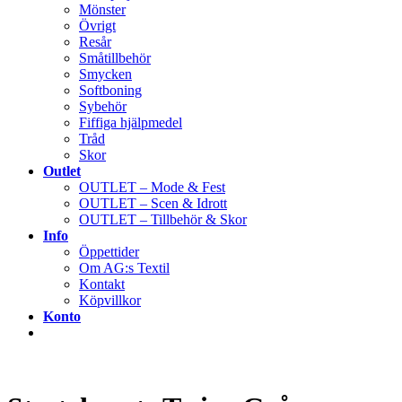
Mönster
Övrigt
Resår
Småtillbehör
Smycken
Softboning
Sybehör
Fiffiga hjälpmedel
Tråd
Skor
Outlet
OUTLET – Mode & Fest
OUTLET – Scen & Idrott
OUTLET – Tillbehör & Skor
Info
Öppettider
Om AG:s Textil
Kontakt
Köpvillkor
Konto