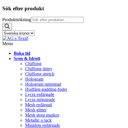
Sök efter produkt
Produktsökning
Menu
Boka tid
Scen & Idrott
Chiffong
Chiffong shiny
Chiffong stretch
Hologram
Hologram mönstrad
Hudfärg-padding-foder
Lycra enfärgade
Lycra mönstrade
Mesh enfärgad
Mesh glitter
Mesh stora maskor
Metallic o lack
Minidots enfärgade