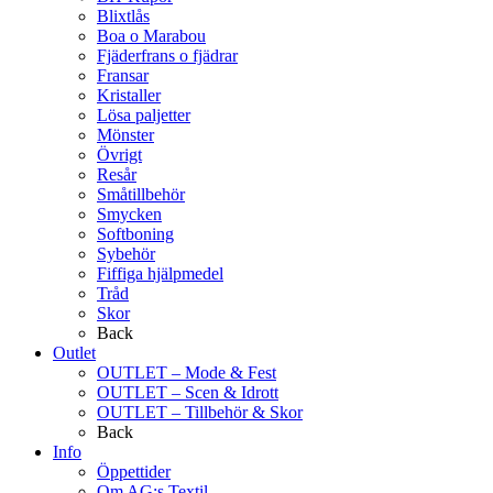
Blixtlås
Boa o Marabou
Fjäderfrans o fjädrar
Fransar
Kristaller
Lösa paljetter
Mönster
Övrigt
Resår
Småtillbehör
Smycken
Softboning
Sybehör
Fiffiga hjälpmedel
Tråd
Skor
Back
Outlet
OUTLET – Mode & Fest
OUTLET – Scen & Idrott
OUTLET – Tillbehör & Skor
Back
Info
Öppettider
Om AG:s Textil