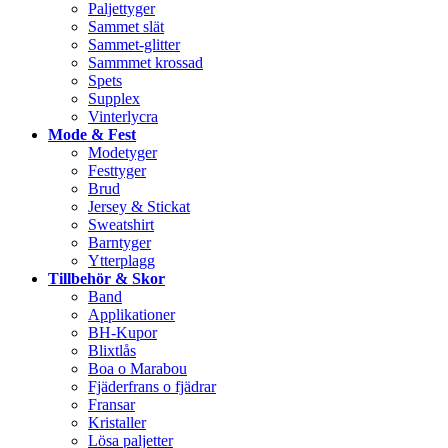
Paljettyger
Sammet slät
Sammet-glitter
Sammmet krossad
Spets
Supplex
Vinterlycra
Mode & Fest
Modetyger
Festtyger
Brud
Jersey & Stickat
Sweatshirt
Barntyger
Ytterplagg
Tillbehör & Skor
Band
Applikationer
BH-Kupor
Blixtlås
Boa o Marabou
Fjäderfrans o fjädrar
Fransar
Kristaller
Lösa paljetter