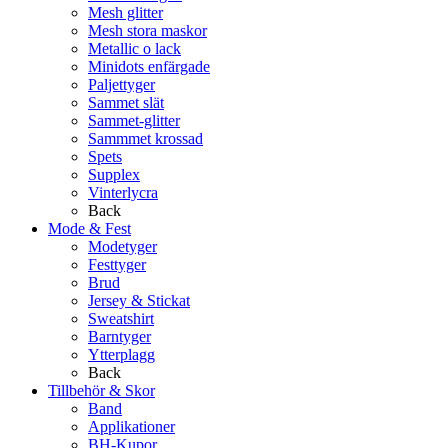
Mesh glitter
Mesh stora maskor
Metallic o lack
Minidots enfärgade
Paljettyger
Sammet slät
Sammet-glitter
Sammmet krossad
Spets
Supplex
Vinterlycra
Back
Mode & Fest
Modetyger
Festtyger
Brud
Jersey & Stickat
Sweatshirt
Barntyger
Ytterplagg
Back
Tillbehör & Skor
Band
Applikationer
BH-Kupor