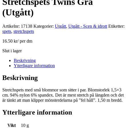
Stretchspets Twins Grå
(Utgått)
Artikelnr:
17138
Kategorier:
Utgått
,
Utgått - Scen & idrott
Etiketter:
spets
,
stretchspets
16.50
kr
/ per dm
Slut i lager
Beskrivning
Ytterligare information
Beskrivning
Stretchspets med små blommor som sitter i par. Blomstorlek 1,5×3
cm. 94% nylon 6% spandex. Det är mest stretch på längden och det
är tänkt att man klipper mönsterdelarna på ”fel håll”. 1,50 m bredd.
Ytterligare information
Vikt
10 g