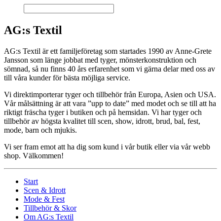
AG:s Textil
AG:s Textil är ett familjeföretag som startades 1990 av Anne-Grete
Jansson som länge jobbat med tyger, mönsterkonstruktion och
sömnad, så nu finns 40 års erfarenhet som vi gärna delar med oss av
till våra kunder för bästa möjliga service.
Vi direktimporterar tyger och tillbehör från Europa, Asien och USA.
Vår målsättning är att vara ”upp to date” med modet och se till att ha
riktigt fräscha tyger i butiken och på hemsidan. Vi har tyger och
tillbehör av högsta kvalitet till scen, show, idrott, brud, bal, fest,
mode, barn och mjukis.
Vi ser fram emot att ha dig som kund i vår butik eller via vår webb
shop. Välkommen!
Start
Scen & Idrott
Mode & Fest
Tillbehör & Skor
Om AG:s Textil