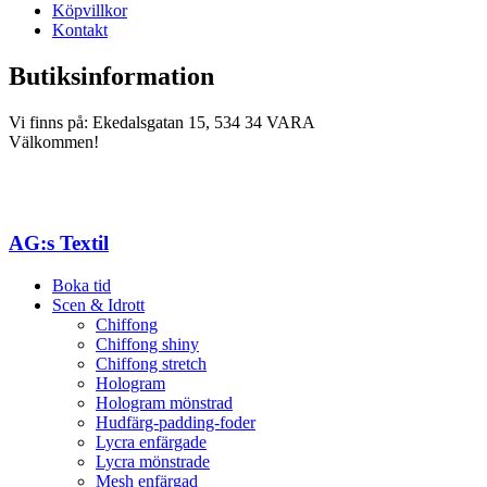
Köpvillkor
Kontakt
Butiksinformation
Vi finns på: Ekedalsgatan 15, 534 34 VARA
Välkommen!
AG:s Textil
Boka tid
Scen & Idrott
Chiffong
Chiffong shiny
Chiffong stretch
Hologram
Hologram mönstrad
Hudfärg-padding-foder
Lycra enfärgade
Lycra mönstrade
Mesh enfärgad