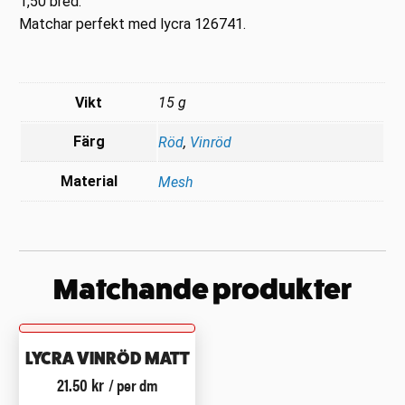
1,50 bred.
Matchar perfekt med lycra 126741.
Vikt
15 g
Färg
Röd
,
Vinröd
Material
Mesh
Matchande produkter
LYCRA VINRÖD MATT
21.50
kr
/ per dm