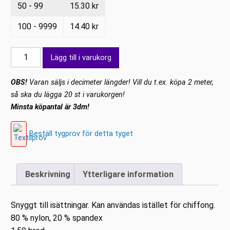
50 - 99
15.30
kr
100 - 9999
14.40
kr
Stretchmesh
Lägg till i varukorg
Vinröd
mängd
OBS!
Varan säljs i decimeter längder! Vill du t.ex. köpa 2 meter,
så ska du lägga 20 st i varukorgen!
Minsta köpantal är 3dm!
Beställ tygprov för detta tyget
Beskrivning
Ytterligare information
Snyggt till isättningar. Kan användas istället för chiffong.
80 % nylon, 20 % spandex