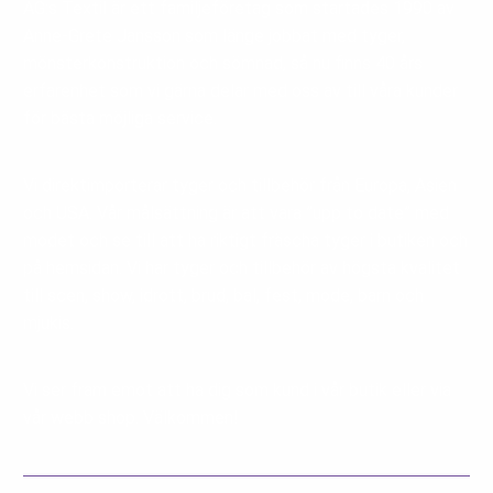
AG:s Textil är ett familjeföretag som startades 1990 av
Anne-Grete Jansson som länge jobbat med tyger,
mönsterkonstruktion och sömnad, så nu finns 40 års
erfarenhet som vi gärna delar med oss av till våra kunder
för bästa möjliga service.
Vi direktimporterar tyger och tillbehör från Europa, Asien
och USA. Vår målsättning är att vara ”upp to date” med
modet och se till att ha riktigt fräscha tyger i butiken och
på hemsidan. Vi har tyger och tillbehör av högsta kvalitet
till scen, show, idrott, brud, bal, fest, mode, barn och
mjukis.
Vi ser fram emot att ha dig som kund i vår butik eller via
vår webb shop. Välkommen!