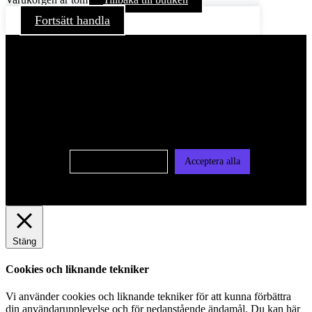
Fortsätt handla
För att ge dig en bättre upplevelse och service använder vi
oss av cookies på denna sajt. Cookies kan komma att
användas för personlig och icke personlig annonsering. Läs
vår integritetspolicy
Cookie-inställningar
Acceptera alla
Stäng
Cookies och liknande tekniker
Vi använder cookies och liknande tekniker för att kunna förbättra
din användarupplevelse och för nedanstående ändamål. Du kan här