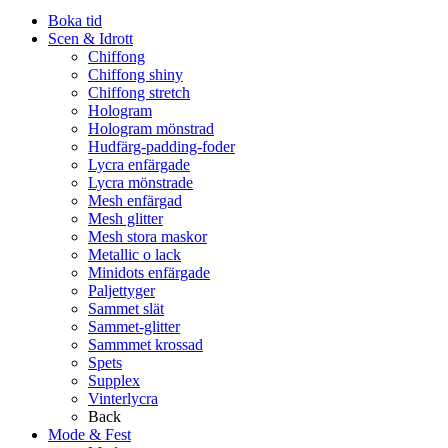
Boka tid
Scen & Idrott
Chiffong
Chiffong shiny
Chiffong stretch
Hologram
Hologram mönstrad
Hudfärg-padding-foder
Lycra enfärgade
Lycra mönstrade
Mesh enfärgad
Mesh glitter
Mesh stora maskor
Metallic o lack
Minidots enfärgade
Paljettyger
Sammet slät
Sammet-glitter
Sammmet krossad
Spets
Supplex
Vinterlycra
Back
Mode & Fest