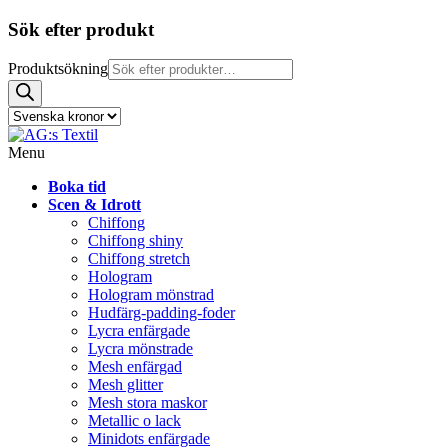
Sök efter produkt
Produktsökning
Menu
Boka tid
Scen & Idrott
Chiffong
Chiffong shiny
Chiffong stretch
Hologram
Hologram mönstrad
Hudfärg-padding-foder
Lycra enfärgade
Lycra mönstrade
Mesh enfärgad
Mesh glitter
Mesh stora maskor
Metallic o lack
Minidots enfärgade