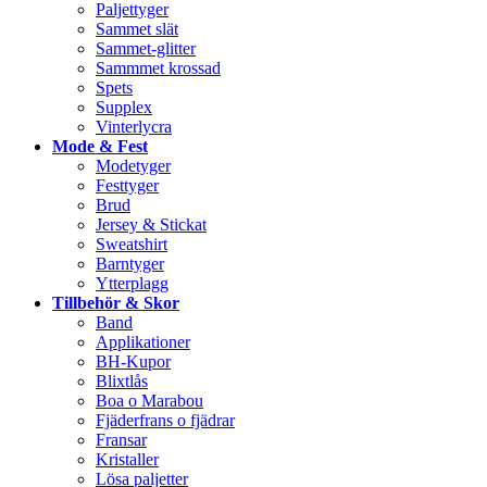
Paljettyger
Sammet slät
Sammet-glitter
Sammmet krossad
Spets
Supplex
Vinterlycra
Mode & Fest
Modetyger
Festtyger
Brud
Jersey & Stickat
Sweatshirt
Barntyger
Ytterplagg
Tillbehör & Skor
Band
Applikationer
BH-Kupor
Blixtlås
Boa o Marabou
Fjäderfrans o fjädrar
Fransar
Kristaller
Lösa paljetter