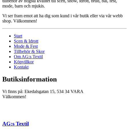
tillbehör av högsta kvalitet till scen, show, idrott, brud, bal, fest,
mode, barn och mjukis.
Vi ser fram emot att ha dig som kund i vår butik eller via vår webb
shop. Välkommen!
Start
Scen & Idrott
Mode & Fest
Tillbehör & Skor
Om AG:s Textil
Köpvillkor
Kontakt
Butiksinformation
Vi finns på: Ekedalsgatan 15, 534 34 VARA
Välkommen!
AG:s Textil