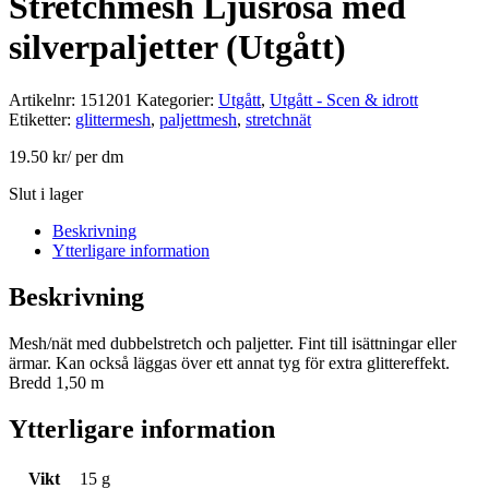
Stretchmesh Ljusrosa med
silverpaljetter (Utgått)
Artikelnr:
151201
Kategorier:
Utgått
,
Utgått - Scen & idrott
Etiketter:
glittermesh
,
paljettmesh
,
stretchnät
19.50
kr
/ per dm
Slut i lager
Beskrivning
Ytterligare information
Beskrivning
Mesh/nät med dubbelstretch och paljetter. Fint till isättningar eller
ärmar. Kan också läggas över ett annat tyg för extra glittereffekt.
Bredd 1,50 m
Ytterligare information
Vikt
15 g