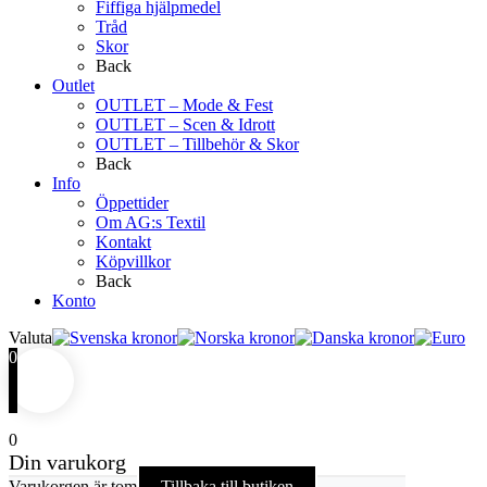
Fiffiga hjälpmedel
Tråd
Skor
Back
Outlet
OUTLET – Mode & Fest
OUTLET – Scen & Idrott
OUTLET – Tillbehör & Skor
Back
Info
Öppettider
Om AG:s Textil
Kontakt
Köpvillkor
Back
Konto
Valuta
0
0
Din varukorg
Varukorgen är tom
Tillbaka till butiken