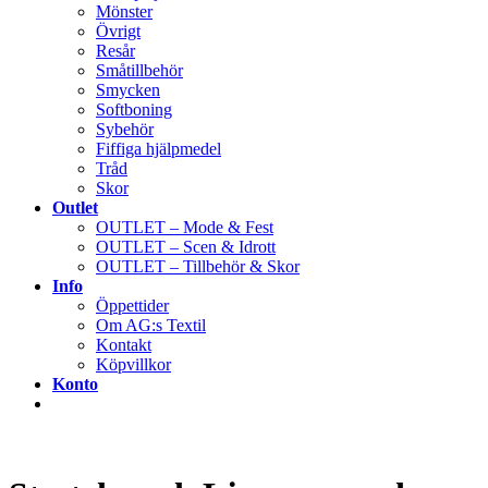
Mönster
Övrigt
Resår
Småtillbehör
Smycken
Softboning
Sybehör
Fiffiga hjälpmedel
Tråd
Skor
Outlet
OUTLET – Mode & Fest
OUTLET – Scen & Idrott
OUTLET – Tillbehör & Skor
Info
Öppettider
Om AG:s Textil
Kontakt
Köpvillkor
Konto