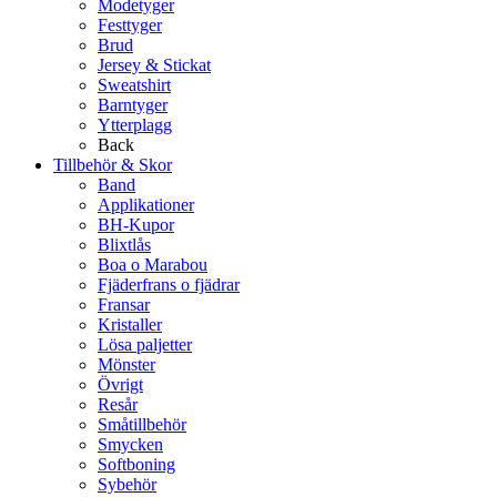
Modetyger
Festtyger
Brud
Jersey & Stickat
Sweatshirt
Barntyger
Ytterplagg
Back
Tillbehör & Skor
Band
Applikationer
BH-Kupor
Blixtlås
Boa o Marabou
Fjäderfrans o fjädrar
Fransar
Kristaller
Lösa paljetter
Mönster
Övrigt
Resår
Småtillbehör
Smycken
Softboning
Sybehör