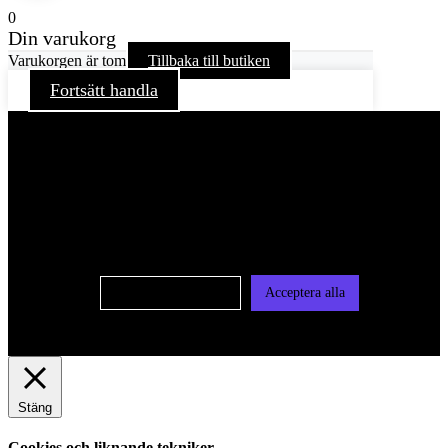
0
Din varukorg
Varukorgen är tom
Tillbaka till butiken
Fortsätt handla
För att ge dig en bättre upplevelse och service använder vi
oss av cookies på denna sajt. Cookies kan komma att
användas för personlig och icke personlig annonsering. Läs
vår integritetspolicy
Cookie-inställningar
Acceptera alla
Stäng
Cookies och liknande tekniker