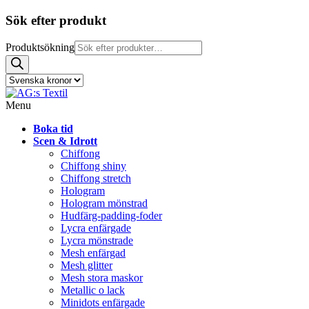
Sök efter produkt
Produktsökning
Menu
Boka tid
Scen & Idrott
Chiffong
Chiffong shiny
Chiffong stretch
Hologram
Hologram mönstrad
Hudfärg-padding-foder
Lycra enfärgade
Lycra mönstrade
Mesh enfärgad
Mesh glitter
Mesh stora maskor
Metallic o lack
Minidots enfärgade