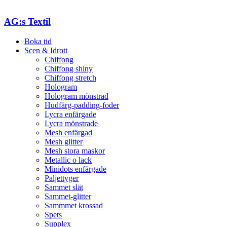
AG:s Textil
Boka tid
Scen & Idrott
Chiffong
Chiffong shiny
Chiffong stretch
Hologram
Hologram mönstrad
Hudfärg-padding-foder
Lycra enfärgade
Lycra mönstrade
Mesh enfärgad
Mesh glitter
Mesh stora maskor
Metallic o lack
Minidots enfärgade
Paljettyger
Sammet slät
Sammet-glitter
Sammmet krossad
Spets
Supplex