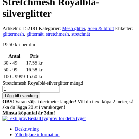
Stretchmesh Royalblå-
silverglitter
Artikelnr:
152181
Kategorier:
Mesh glitter
,
Scen & Idrott
Etiketter:
glittermesh
,
glitternät
,
stretchmesh
,
stretchnät
19.50
kr
/ per dm
Antal
Pris
30 - 49
17.55
kr
50 - 99
16.58
kr
100 - 9999
15.60
kr
Stretchmesh Royalblå-silverglitter mängd
Lägg till i varukorg
OBS!
Varan säljs i decimeter längder! Vill du t.ex. köpa 2 meter, så
ska du lägga 20 st i varukorgen!
Minsta köpantal är 3dm!
Beställ tygprov för detta tyget
Beskrivning
Ytterligare information