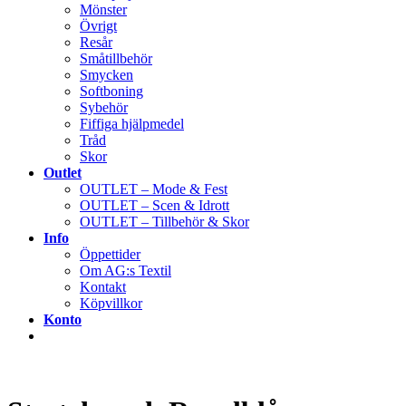
Mönster
Övrigt
Resår
Småtillbehör
Smycken
Softboning
Sybehör
Fiffiga hjälpmedel
Tråd
Skor
Outlet
OUTLET – Mode & Fest
OUTLET – Scen & Idrott
OUTLET – Tillbehör & Skor
Info
Öppettider
Om AG:s Textil
Kontakt
Köpvillkor
Konto