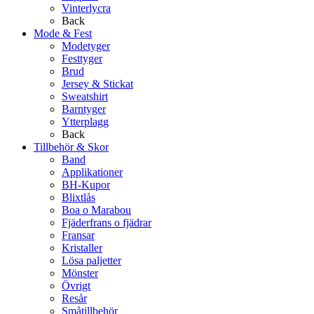
Vinterlycra
Back
Mode & Fest
Modetyger
Festtyger
Brud
Jersey & Stickat
Sweatshirt
Barntyger
Ytterplagg
Back
Tillbehör & Skor
Band
Applikationer
BH-Kupor
Blixtlås
Boa o Marabou
Fjäderfrans o fjädrar
Fransar
Kristaller
Lösa paljetter
Mönster
Övrigt
Resår
Småtillbehör