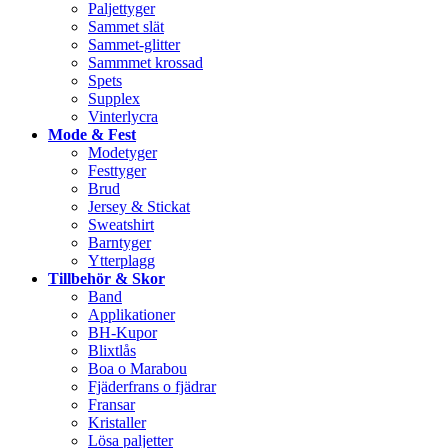
Paljettyger
Sammet slät
Sammet-glitter
Sammmet krossad
Spets
Supplex
Vinterlycra
Mode & Fest
Modetyger
Festtyger
Brud
Jersey & Stickat
Sweatshirt
Barntyger
Ytterplagg
Tillbehör & Skor
Band
Applikationer
BH-Kupor
Blixtlås
Boa o Marabou
Fjäderfrans o fjädrar
Fransar
Kristaller
Lösa paljetter