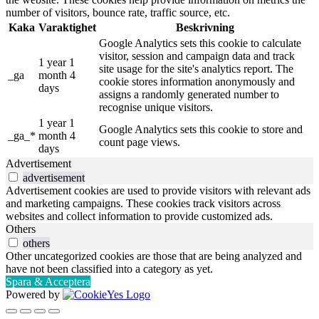
number of visitors, bounce rate, traffic source, etc.
Kaka
Varaktighet
Beskrivning
Google Analytics sets this cookie to calculate
visitor, session and campaign data and track
1 year 1
site usage for the site's analytics report. The
_ga
month 4
cookie stores information anonymously and
days
assigns a randomly generated number to
recognise unique visitors.
1 year 1
Google Analytics sets this cookie to store and
_ga_*
month 4
count page views.
days
Advertisement
advertisement
Advertisement cookies are used to provide visitors with relevant ads
and marketing campaigns. These cookies track visitors across
websites and collect information to provide customized ads.
Others
others
Other uncategorized cookies are those that are being analyzed and
have not been classified into a category as yet.
Spara & Acceptera
Powered by