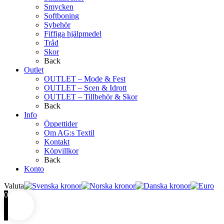
Smycken
Softboning
Sybehör
Fiffiga hjälpmedel
Tråd
Skor
Back
Outlet
OUTLET – Mode & Fest
OUTLET – Scen & Idrott
OUTLET – Tillbehör & Skor
Back
Info
Öppettider
Om AG:s Textil
Kontakt
Köpvillkor
Back
Konto
Valuta
0