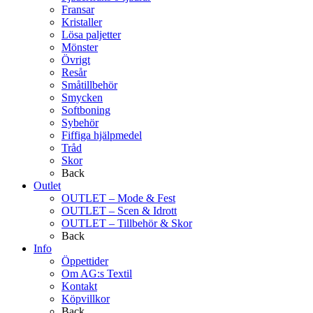
Fransar
Kristaller
Lösa paljetter
Mönster
Övrigt
Resår
Småtillbehör
Smycken
Softboning
Sybehör
Fiffiga hjälpmedel
Tråd
Skor
Back
Outlet
OUTLET – Mode & Fest
OUTLET – Scen & Idrott
OUTLET – Tillbehör & Skor
Back
Info
Öppettider
Om AG:s Textil
Kontakt
Köpvillkor
Back