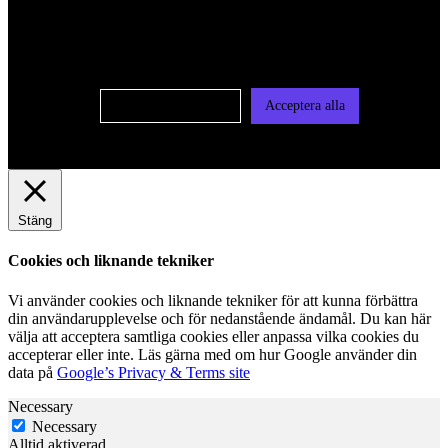
oss av cookies på denna sajt. Cookies kan komma att
användas för personlig och icke personlig annonsering. Läs
vår integritetspolicy
Cookie-inställningar
Acceptera alla
Stäng
Cookies och liknande tekniker
Vi använder cookies och liknande tekniker för att kunna förbättra
din användarupplevelse och för nedanstående ändamål. Du kan här
välja att acceptera samtliga cookies eller anpassa vilka cookies du
accepterar eller inte. Läs gärna med om hur Google använder din
data på
Google’s Privacy & Terms site
Necessary
Necessary
Alltid aktiverad