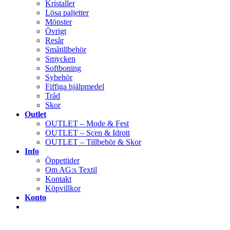
Kristaller
Lösa paljetter
Mönster
Övrigt
Resår
Småtillbehör
Smycken
Softboning
Sybehör
Fiffiga hjälpmedel
Tråd
Skor
Outlet
OUTLET – Mode & Fest
OUTLET – Scen & Idrott
OUTLET – Tillbehör & Skor
Info
Öppettider
Om AG:s Textil
Kontakt
Köpvillkor
Konto