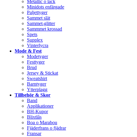
Metallic o lack
Minidots enfärgade
Paljettyger
Sammet slät
Sammet-glitter
Sammmet krossad
Spets
Supplex
Vinterlycra
Mode & Fest
Modetyger
Festtyger
Brud
Jersey & Stickat
Sweatshirt
Barntyger
Ytterplagg
Tillbehör & Skor
Band
Applikationer
BH-Kupor
Blixtlås
Boa o Marabou
Fjäderfrans o fjädrar
Fransar