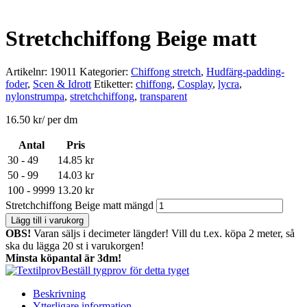
Stretchchiffong Beige matt
Artikelnr:
19011
Kategorier:
Chiffong stretch
,
Hudfärg-padding-
foder
,
Scen & Idrott
Etiketter:
chiffong
,
Cosplay
,
lycra
,
nylonstrumpa
,
stretchchiffong
,
transparent
16.50
kr
/ per dm
Antal
Pris
30 - 49
14.85
kr
50 - 99
14.03
kr
100 - 9999
13.20
kr
Stretchchiffong Beige matt mängd
Lägg till i varukorg
OBS!
Varan säljs i decimeter längder! Vill du t.ex. köpa 2 meter, så
ska du lägga 20 st i varukorgen!
Minsta köpantal är 3dm!
Beställ tygprov för detta tyget
Beskrivning
Ytterligare information