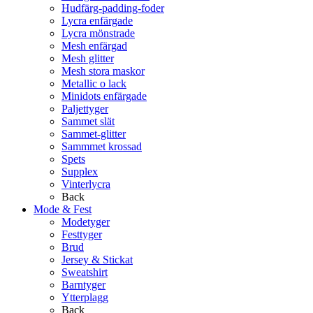
Hudfärg-padding-foder
Lycra enfärgade
Lycra mönstrade
Mesh enfärgad
Mesh glitter
Mesh stora maskor
Metallic o lack
Minidots enfärgade
Paljettyger
Sammet slät
Sammet-glitter
Sammmet krossad
Spets
Supplex
Vinterlycra
Back
Mode & Fest
Modetyger
Festtyger
Brud
Jersey & Stickat
Sweatshirt
Barntyger
Ytterplagg
Back