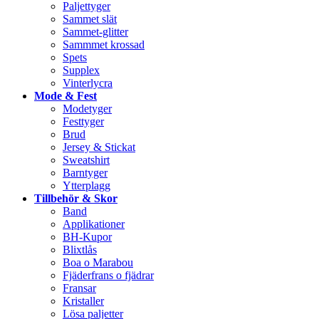
Paljettyger
Sammet slät
Sammet-glitter
Sammmet krossad
Spets
Supplex
Vinterlycra
Mode & Fest
Modetyger
Festtyger
Brud
Jersey & Stickat
Sweatshirt
Barntyger
Ytterplagg
Tillbehör & Skor
Band
Applikationer
BH-Kupor
Blixtlås
Boa o Marabou
Fjäderfrans o fjädrar
Fransar
Kristaller
Lösa paljetter