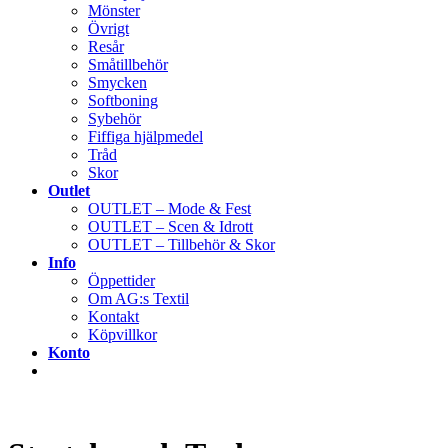
Mönster
Övrigt
Resår
Småtillbehör
Smycken
Softboning
Sybehör
Fiffiga hjälpmedel
Tråd
Skor
Outlet
OUTLET – Mode & Fest
OUTLET – Scen & Idrott
OUTLET – Tillbehör & Skor
Info
Öppettider
Om AG:s Textil
Kontakt
Köpvillkor
Konto