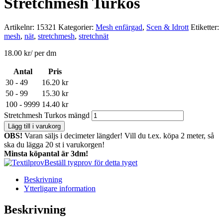
Stretchmesh Turkos
Artikelnr:
15321
Kategorier:
Mesh enfärgad
,
Scen & Idrott
Etiketter:
mesh
,
nät
,
stretchmesh
,
stretchnät
18.00
kr
/ per dm
Antal
Pris
30 - 49
16.20
kr
50 - 99
15.30
kr
100 - 9999
14.40
kr
Stretchmesh Turkos mängd
Lägg till i varukorg
OBS!
Varan säljs i decimeter längder! Vill du t.ex. köpa 2 meter, så
ska du lägga 20 st i varukorgen!
Minsta köpantal är 3dm!
Beställ tygprov för detta tyget
Beskrivning
Ytterligare information
Beskrivning