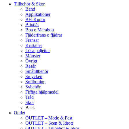
Tillbehör & Skor
Band
Applikationer
BH-Kupor
Blixtlås
Boa o Marabou
Fjäderfrans o fjädrar
Fransar
Kristaller
Lösa paljetter
Mönster
Övrigt
Resår
Småtillbehör
Smycken
Softboning
Sybehör
Fiffiga hjälpmedel
Tråd
Skor
Back
Outlet
OUTLET – Mode & Fest
OUTLET – Scen & Idrott
OUTLET – Tillbehör & Skor