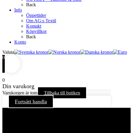
Back
Info
Öppettider
Om AG:s Textil
Kontakt
Köpvillkor
Back
Konto
Valuta
0
0
Din varukorg
Varukorgen är tom
Tillbaka till butiken
Fortsätt handla
För att ge dig en bättre upplevelse och service använder vi
oss av cookies på denna sajt. Cookies kan komma att