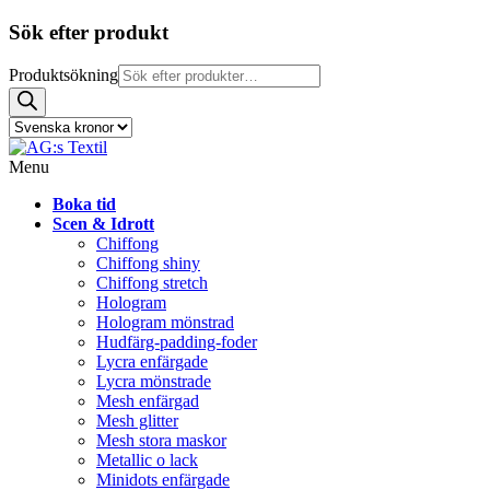
Sök efter produkt
Produktsökning
Menu
Boka tid
Scen & Idrott
Chiffong
Chiffong shiny
Chiffong stretch
Hologram
Hologram mönstrad
Hudfärg-padding-foder
Lycra enfärgade
Lycra mönstrade
Mesh enfärgad
Mesh glitter
Mesh stora maskor
Metallic o lack
Minidots enfärgade