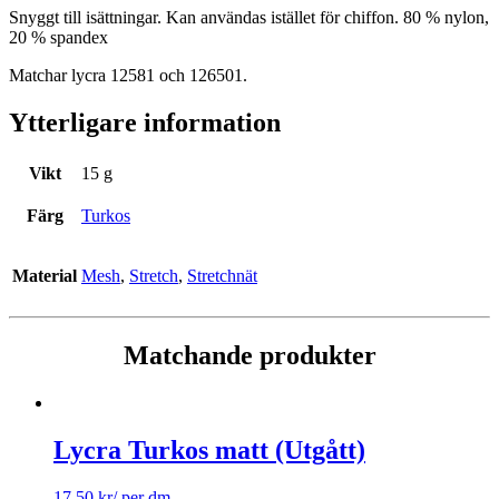
Snyggt till isättningar. Kan användas istället för chiffon. 80 % nylon,
20 % spandex
Matchar lycra 12581 och 126501.
Ytterligare information
Vikt
15 g
Färg
Turkos
Material
Mesh
,
Stretch
,
Stretchnät
Matchande produkter
Lycra Turkos matt (Utgått)
17.50
kr
/ per dm