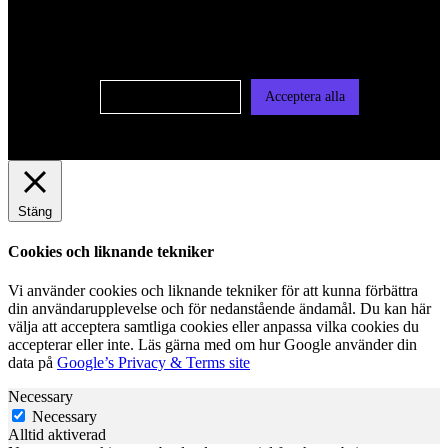
användas för personlig och icke personlig annonsering. Läs
vår integritetspolicy
Cookie-inställningar
Acceptera alla
Stäng
Cookies och liknande tekniker
Vi använder cookies och liknande tekniker för att kunna förbättra
din användarupplevelse och för nedanstående ändamål. Du kan här
välja att acceptera samtliga cookies eller anpassa vilka cookies du
accepterar eller inte. Läs gärna med om hur Google använder din
data på
Google’s Privacy & Terms site
Necessary
Necessary
Alltid aktiverad