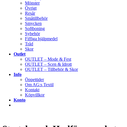
Mönster
Övrigt
Resår
Småtillbehör
Smycken
Softboning
Sybehör
Fiffiga hjälpmedel
Tråd
Skor
Outlet
OUTLET – Mode & Fest
OUTLET – Scen & Idrott
OUTLET – Tillbehör & Skor
Info
Öppettider
Om AG:s Textil
Kontakt
Köpvillkor
Konto