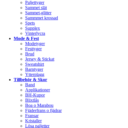
Paljettyger
Sammet slät
Sammet-glitter
Sammmet krossad
Spets
Supplex
Vinterlycra
Mode & Fest
Modetyger
Festtyger
Brud
Jersey & Stickat
Sweatshirt
Barntyger
Ytterplagg
Tillbehör & Skor
Band
Applikationer
BH-Kupor
Blixtlås
Boa o Marabou
Fjäderfrans o fjädrar
Fransar
Kristaller
Lösa paljetter