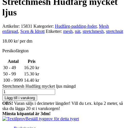
Stretchmesh Hudfärg mycket
ljus
Artikelnr:
15831
Kategorier:
Hudfärg-padding-foder
,
Mesh
enfärgad
,
Scen & Idrott
Etiketter:
mesh
,
nät
,
stretchmesh
,
stretchnät
18.00
kr
/ per dm
Persikofärgton
Antal
Pris
30 - 49
16.20
kr
50 - 99
15.30
kr
100 - 9999
14.40
kr
Stretchmesh Hudfärg mycket ljus mängd
Lägg till i varukorg
OBS!
Varan säljs i decimeter längder! Vill du t.ex. köpa 2 meter, så
ska du lägga 20 st i varukorgen!
Minsta köpantal är 3dm!
Beställ tygprov för detta tyget