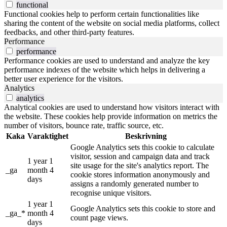
functional
Functional cookies help to perform certain functionalities like
sharing the content of the website on social media platforms, collect
feedbacks, and other third-party features.
Performance
performance
Performance cookies are used to understand and analyze the key
performance indexes of the website which helps in delivering a
better user experience for the visitors.
Analytics
analytics
Analytical cookies are used to understand how visitors interact with
the website. These cookies help provide information on metrics the
number of visitors, bounce rate, traffic source, etc.
Kaka
Varaktighet
Beskrivning
Google Analytics sets this cookie to calculate
visitor, session and campaign data and track
1 year 1
site usage for the site's analytics report. The
_ga
month 4
cookie stores information anonymously and
days
assigns a randomly generated number to
recognise unique visitors.
1 year 1
Google Analytics sets this cookie to store and
_ga_*
month 4
count page views.
days