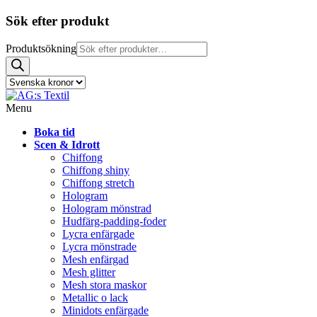
Sök efter produkt
Produktsökning
Menu
Boka tid
Scen & Idrott
Chiffong
Chiffong shiny
Chiffong stretch
Hologram
Hologram mönstrad
Hudfärg-padding-foder
Lycra enfärgade
Lycra mönstrade
Mesh enfärgad
Mesh glitter
Mesh stora maskor
Metallic o lack
Minidots enfärgade