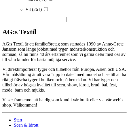
Vit
(261)
AG:s Textil
AG:s Textil är ett familjeföretag som startades 1990 av Anne-Grete
Jansson som länge jobbat med tyger, mönsterkonstruktion och
sömnad, så nu finns 40 års erfarenhet som vi gärna delar med oss av
till våra kunder för bästa möjliga service.
Vi direktimporterar tyger och tillbehör från Europa, Asien och USA.
Vår målsättning är att vara ”upp to date” med modet och se till att ha
riktigt fräscha tyger i butiken och på hemsidan. Vi har tyger och
tillbehör av högsta kvalitet till scen, show, idrott, brud, bal, fest,
mode, barn och mjukis.
Vi ser fram emot att ha dig som kund i vår butik eller via vår webb
shop. Välkommen!
Start
Scen & Idrott