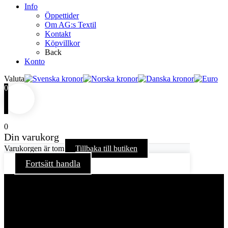
Info
Öppettider
Om AG:s Textil
Kontakt
Köpvillkor
Back
Konto
Valuta
0
0
Din varukorg
Varukorgen är tom
Tillbaka till butiken
Fortsätt handla
För att ge dig en bättre upplevelse och service använder vi
oss av cookies på denna sajt. Cookies kan komma att