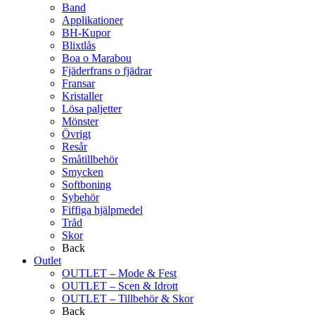
Band
Applikationer
BH-Kupor
Blixtlås
Boa o Marabou
Fjäderfrans o fjädrar
Fransar
Kristaller
Lösa paljetter
Mönster
Övrigt
Resår
Småtillbehör
Smycken
Softboning
Sybehör
Fiffiga hjälpmedel
Tråd
Skor
Back
Outlet
OUTLET – Mode & Fest
OUTLET – Scen & Idrott
OUTLET – Tillbehör & Skor
Back