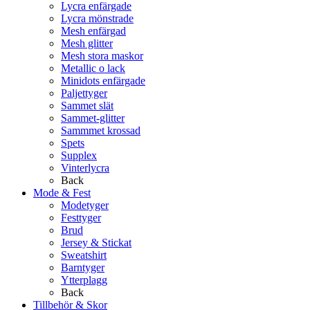
Lycra enfärgade
Lycra mönstrade
Mesh enfärgad
Mesh glitter
Mesh stora maskor
Metallic o lack
Minidots enfärgade
Paljettyger
Sammet slät
Sammet-glitter
Sammmet krossad
Spets
Supplex
Vinterlycra
Back
Mode & Fest
Modetyger
Festtyger
Brud
Jersey & Stickat
Sweatshirt
Barntyger
Ytterplagg
Back
Tillbehör & Skor