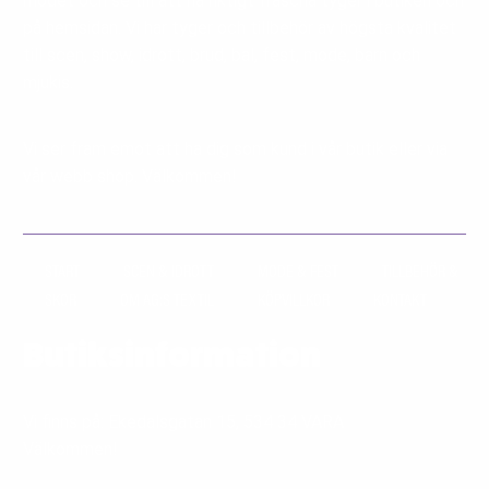
modet och se till att ha riktigt fräscha tyger i butiken och
på hemsidan. Vi har tyger och tillbehör av högsta kvalitet
till scen, show, idrott, brud, bal, fest, mode, barn och
mjukis.
Vi ser fram emot att ha dig som kund i vår butik eller via
vår webb shop. Välkommen!
START
SCEN & IDROTT
MODE & FEST
TILLBEHÖR &
SKOR
OM AG:S TEXTIL
KÖPVILLKOR
KONTAKT
Butiksinformation
Vi finns på: Ekedalsgatan 15, 534 34 VARA
Välkommen!