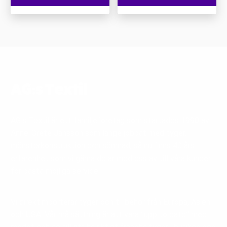
AG:s Textil
AG:s Textil är ett familjeföretag som startades 1990 av
Anne-Grete Jansson som länge jobbat med tyger,
mönsterkonstruktion och sömnad, så nu finns 40 års
erfarenhet som vi gärna delar med oss av till våra kunder
för bästa möjliga service.
Vi direktimporterar tyger och tillbehör från Europa, Asien
och USA. Vår målsättning är att vara ”upp to date” med