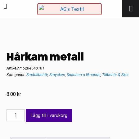
Hårkam metall
Artikelnr:
5204540101
Kategorier:
Småtillbehör
,
Smycken
,
Spännen o liknande
,
Tillbehör & Skor
8.00
kr
Hårkam
Lägg till i varukorg
metall
mängd