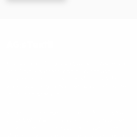
AG:s Textil
AG:s Textil är ett familjeföretag som startades 1990 av
Anne-Grete Jansson som länge jobbat med tyger,
mönsterkonstruktion och sömnad, så nu finns 40 års
erfarenhet som vi gärna delar med oss av till våra kunder
för bästa möjliga service.
Vi direktimporterar tyger och tillbehör från Europa, Asien
och USA. Vår målsättning är att vara ”upp to date” med
modet och se till att ha riktigt fräscha tyger i butiken och
på hemsidan. Vi har tyger och tillbehör av högsta kvalitet