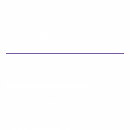
till scen, show, idrott, brud, bal, fest, mode, barn och
mjukis.
Vi ser fram emot att ha dig som kund i vår butik eller via
vår webb shop. Välkommen!
START
SCEN & IDROTT
MODE & FEST
TILLBEHÖR &
SKOR
OM AG:S TEXTIL
KÖPVILLKOR
KONTAKT
Butiksinformation
Vi finns på: Ekedalsgatan 15, 534 34 VARA
Välkommen!