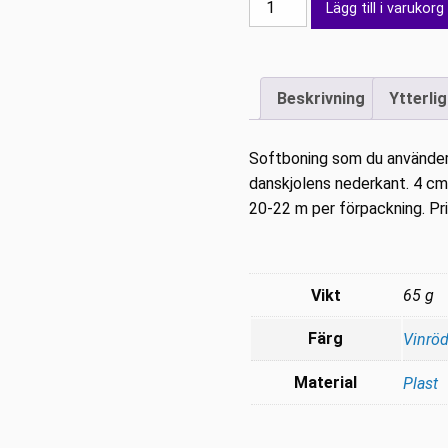
Lägg till i varukorg
Vinröd
4
cm
Beskrivning
Ytterli
mängd
Softboning som du använder 
danskjolens nederkant. 4 cm
20-22 m per förpackning. Pri
Vikt
65 g
Färg
Vinrö
Material
Plast