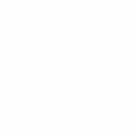
AG:s Textil
AG:s Textil är ett familjeföretag som startades 1990 a
tyger, mönsterkonstruktion och sömnad, så nu finns 40 år
våra kunder för bästa möjliga service.
Vi direktimporterar tyger och tillbehör från Europa, Asien
date” med modet och se till att ha riktigt fräscha tyger 
tillbehör av högsta kvalitet till scen, show, idrott, brud, b
Vi ser fram emot att ha dig som kund i vår butik eller v
START
SCEN & IDROTT
MODE & FEST
TILLBEHÖR &