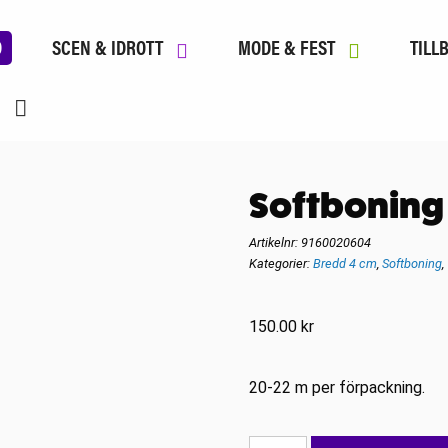
D
SCEN & IDROTT
MODE & FEST
TILL
Softboning
Artikelnr:
9160020604
Kategorier:
Bredd 4 cm
,
Softboning
,
150.00
kr
20-22 m per förpackning.
Softboning