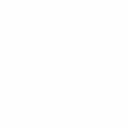
B
v Anne-Grete Jansson som länge jobbat med
Vi
s erfarenhet som vi gärna delar med oss av till
V
 och USA. Vår målsättning är att vara ”upp to
i butiken och på hemsidan. Vi har tyger och
al, fest, mode, barn och mjukis.
ia vår webb shop. Välkommen!
 SKOR
OM AG:S