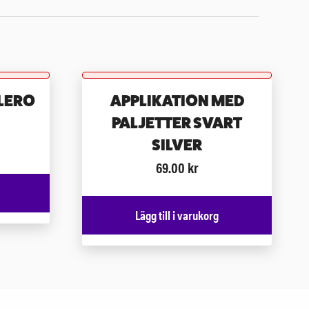
LERO
APPLIKATION MED
PALJETTER SVART
SILVER
69.00
kr
Lägg till i varukorg