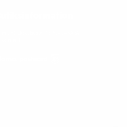
utiksinformation
 finns på: Ekedalsgatan 15, 534 34 VARA
älkommen!