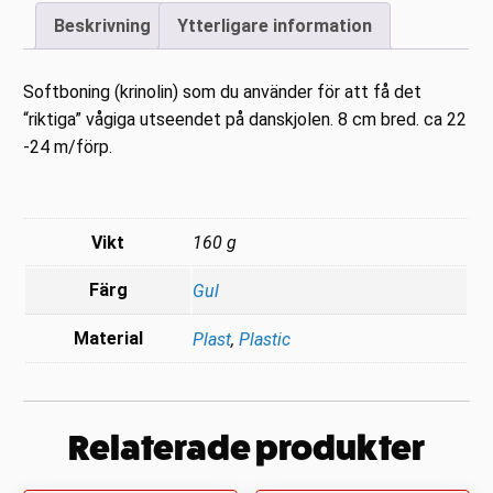
Beskrivning
Ytterligare information
mängd
Softboning (krinolin) som du använder för att få det
“riktiga” vågiga utseendet på danskjolen. 8 cm bred. ca 22
-24 m/förp.
Vikt
160 g
Färg
Gul
Material
Plast
,
Plastic
Relaterade produkter