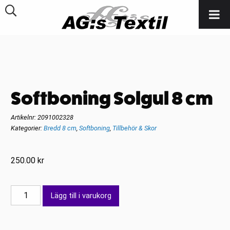
Softboning Solgul 8 cm
Artikelnr:
2091002328
Kategorier:
Bredd 8 cm
,
Softboning
,
Tillbehör & Skor
250.00
kr
Softboning
Lägg till i varukorg
Solgul
8
cm