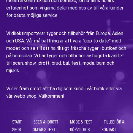
mönsterkonstruktion och sömnad, så nu finns 40 års
erfarenhet som vi gärna delar med oss av till våra kunder
för bästa möjliga service.
Vi direktimporterar tyger och tillbehör från Europa, Asien
och USA. Vår målsättning är att vara ”upp to date” med
modet och se till att ha riktigt fräscha tyger i butiken och
på hemsidan. Vi har tyger och tillbehör av högsta kvalitet
till scen, show, idrott, brud, bal, fest, mode, barn och
mjukis.
Vi ser fram emot att ha dig som kund i vår butik eller via
vår webb shop. Välkommen!
START
SCEN & IDROTT
MODE & FEST
TILLBEHÖR &
SKOR
OM AG:S TEXTIL
KÖPVILLKOR
KONTAKT