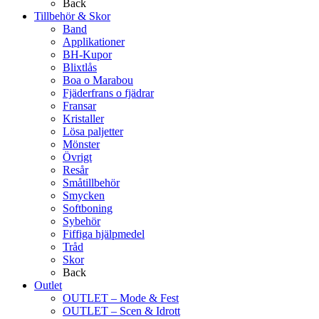
Back
Tillbehör & Skor
Band
Applikationer
BH-Kupor
Blixtlås
Boa o Marabou
Fjäderfrans o fjädrar
Fransar
Kristaller
Lösa paljetter
Mönster
Övrigt
Resår
Småtillbehör
Smycken
Softboning
Sybehör
Fiffiga hjälpmedel
Tråd
Skor
Back
Outlet
OUTLET – Mode & Fest
OUTLET – Scen & Idrott