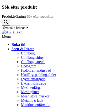
Sök efter produkt
Produktsökning
Menu
Boka tid
Scen & Idrott
Chiffong
Chiffong shiny
Chiffong stretch
Hologram
Hologram mönstrad
Hudfärg-padding-foder
Lycra enfärgade
Lycra mönstrade
Mesh enfärgad
Mesh glitter
Mesh stora maskor
Metallic o lack
Minidots enfärgade