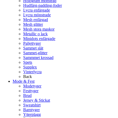
Hologram mönstrad
Hudfärg-padding-foder
Lycra enfärgade
Lycra mönstrade
Mesh enfärgad
Mesh glitter
Mesh stora maskor
Metallic o lack
Minidots enfärgade
Paljettyger
Sammet slät
Sammet-glitter
Sammmet krossad
Spets
Supplex
Vinterlycra
Back
Mode & Fest
Modetyger
Festtyger
Brud
Jersey & Stickat
Sweatshirt
Barntyger
Ytterplagg