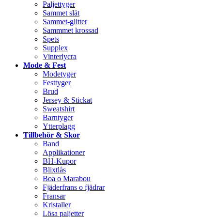
Paljettyger
Sammet slät
Sammet-glitter
Sammmet krossad
Spets
Supplex
Vinterlycra
Mode & Fest
Modetyger
Festtyger
Brud
Jersey & Stickat
Sweatshirt
Barntyger
Ytterplagg
Tillbehör & Skor
Band
Applikationer
BH-Kupor
Blixtlås
Boa o Marabou
Fjäderfrans o fjädrar
Fransar
Kristaller
Lösa paljetter