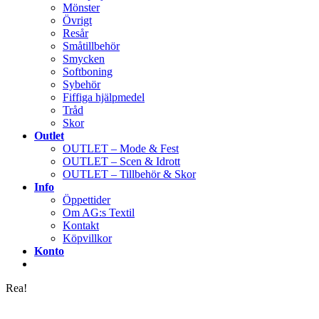
Mönster
Övrigt
Resår
Småtillbehör
Smycken
Softboning
Sybehör
Fiffiga hjälpmedel
Tråd
Skor
Outlet
OUTLET – Mode & Fest
OUTLET – Scen & Idrott
OUTLET – Tillbehör & Skor
Info
Öppettider
Om AG:s Textil
Kontakt
Köpvillkor
Konto
Rea!