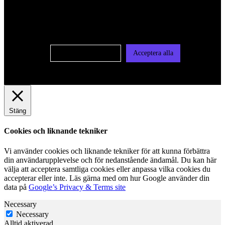
oss av cookies på denna sajt. Cookies kan komma att
användas för personlig och icke personlig annonsering. Läs
vår integritetspolicy
Cookie-inställningar
Acceptera alla
Stäng
Cookies och liknande tekniker
Vi använder cookies och liknande tekniker för att kunna förbättra
din användarupplevelse och för nedanstående ändamål. Du kan här
välja att acceptera samtliga cookies eller anpassa vilka cookies du
accepterar eller inte. Läs gärna med om hur Google använder din
data på
Google’s Privacy & Terms site
Necessary
Necessary
Alltid aktiverad