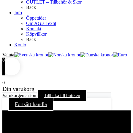
OUTLET – Tillbehör & Skor
Back
Info
Öppettider
Om AG:s Textil
Kontakt
Köpvillkor
Back
Konto
Valuta
0
0
Din varukorg
Varukorgen är tom
Tillbaka till butiken
Fortsätt handla
För att ge dig en bättre upplevelse och service använder vi