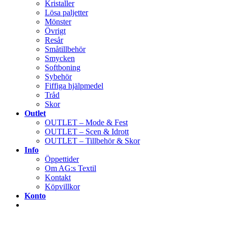
Kristaller
Lösa paljetter
Mönster
Övrigt
Resår
Småtillbehör
Smycken
Softboning
Sybehör
Fiffiga hjälpmedel
Tråd
Skor
Outlet
OUTLET – Mode & Fest
OUTLET – Scen & Idrott
OUTLET – Tillbehör & Skor
Info
Öppettider
Om AG:s Textil
Kontakt
Köpvillkor
Konto