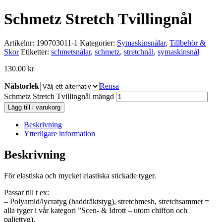
Schmetz Stretch Tvillingnål
Artikelnr:
190703011-1
Kategorier:
Symaskinsnålar
,
Tillbehör &
Skor
Etiketter:
schmetsnålar
,
schmetz
,
stretchnål
,
symaskinsnål
130.00
kr
Nålstorlek
Rensa
Schmetz Stretch Tvillingnål mängd
Lägg till i varukorg
Beskrivning
Ytterligare information
Beskrivning
För elastiska och mycket elastiska stickade tyger.
Passar till t ex:
– Polyamid/lycratyg (baddräktstyg), stretchmesh, stretchsammet =
alla tyger i vår kategori ”Scen- & Idrott – utom chiffon och
paljettyg).