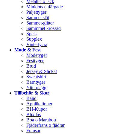
Metallic o lack
Minidots enfärgade
Paljettyger
Sammet slät
Sammet-glitter
Sammmet krossad
Spets
Supplex
Vinterlycra
Mode & Fest
Modetyger
Festtyger
Brud
Jersey & Stickat
Sweatshirt
Barntyger
Ytterplagg
Tillbehör & Skor
Band
Applikationer
BH-Kupor
Blixtlås
Boa o Marabou
Fjäderfrans o fjädrar
Fransar