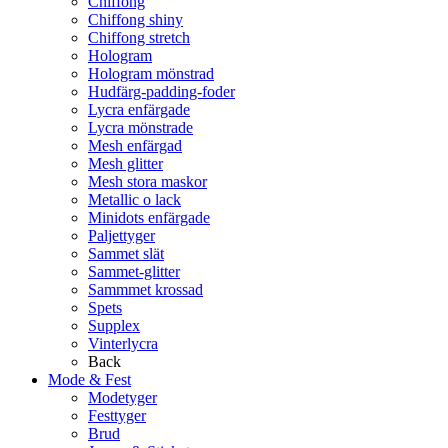
Chiffong
Chiffong shiny
Chiffong stretch
Hologram
Hologram mönstrad
Hudfärg-padding-foder
Lycra enfärgade
Lycra mönstrade
Mesh enfärgad
Mesh glitter
Mesh stora maskor
Metallic o lack
Minidots enfärgade
Paljettyger
Sammet slät
Sammet-glitter
Sammmet krossad
Spets
Supplex
Vinterlycra
Back
Mode & Fest
Modetyger
Festtyger
Brud