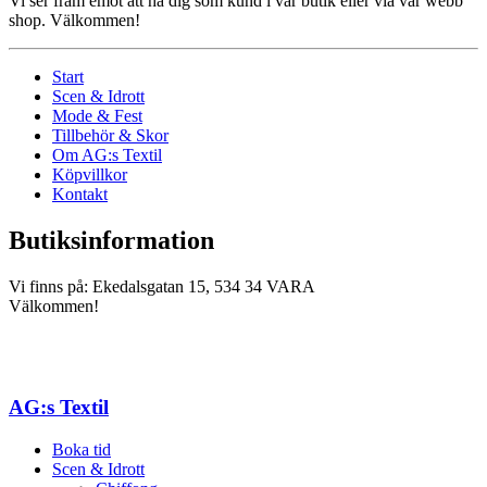
Vi ser fram emot att ha dig som kund i vår butik eller via vår webb
shop. Välkommen!
Start
Scen & Idrott
Mode & Fest
Tillbehör & Skor
Om AG:s Textil
Köpvillkor
Kontakt
Butiksinformation
Vi finns på: Ekedalsgatan 15, 534 34 VARA
Välkommen!
AG:s Textil
Boka tid
Scen & Idrott