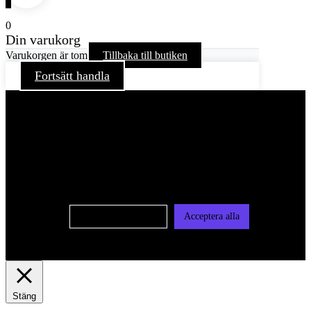
0
Din varukorg
Varukorgen är tom
Tillbaka till butiken
Fortsätt handla
För att ge dig en bättre upplevelse och service använder vi
oss av cookies på denna sajt. Cookies kan komma att
användas för personlig och icke personlig annonsering. Läs
vår integritetspolicy
Cookie-inställningar
Acceptera alla
Stäng