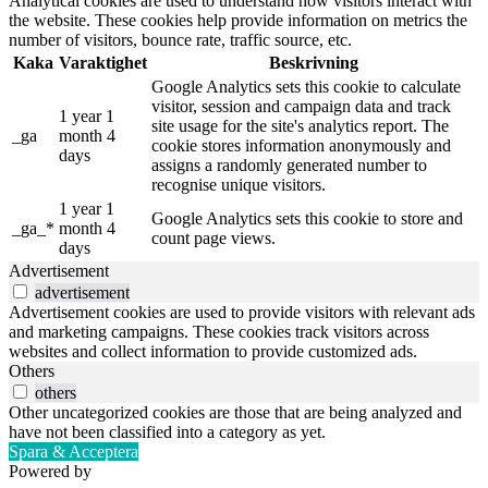
Analytical cookies are used to understand how visitors interact with
the website. These cookies help provide information on metrics the
number of visitors, bounce rate, traffic source, etc.
Kaka
Varaktighet
Beskrivning
Google Analytics sets this cookie to calculate
visitor, session and campaign data and track
1 year 1
site usage for the site's analytics report. The
_ga
month 4
cookie stores information anonymously and
days
assigns a randomly generated number to
recognise unique visitors.
1 year 1
Google Analytics sets this cookie to store and
_ga_*
month 4
count page views.
days
Advertisement
advertisement
Advertisement cookies are used to provide visitors with relevant ads
and marketing campaigns. These cookies track visitors across
websites and collect information to provide customized ads.
Others
others
Other uncategorized cookies are those that are being analyzed and
have not been classified into a category as yet.
Spara & Acceptera
Powered by