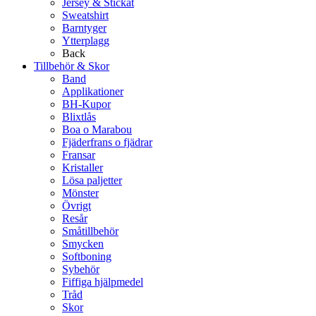
Jersey & Stickat
Sweatshirt
Barntyger
Ytterplagg
Back
Tillbehör & Skor
Band
Applikationer
BH-Kupor
Blixtlås
Boa o Marabou
Fjäderfrans o fjädrar
Fransar
Kristaller
Lösa paljetter
Mönster
Övrigt
Resår
Småtillbehör
Smycken
Softboning
Sybehör
Fiffiga hjälpmedel
Tråd
Skor