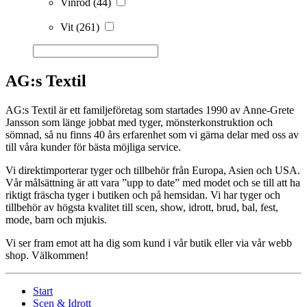
Vinröd
(44)
Vit
(261)
AG:s Textil
AG:s Textil är ett familjeföretag som startades 1990 av Anne-Grete
Jansson som länge jobbat med tyger, mönsterkonstruktion och
sömnad, så nu finns 40 års erfarenhet som vi gärna delar med oss av
till våra kunder för bästa möjliga service.
Vi direktimporterar tyger och tillbehör från Europa, Asien och USA.
Vår målsättning är att vara ”upp to date” med modet och se till att ha
riktigt fräscha tyger i butiken och på hemsidan. Vi har tyger och
tillbehör av högsta kvalitet till scen, show, idrott, brud, bal, fest,
mode, barn och mjukis.
Vi ser fram emot att ha dig som kund i vår butik eller via vår webb
shop. Välkommen!
Start
Scen & Idrott