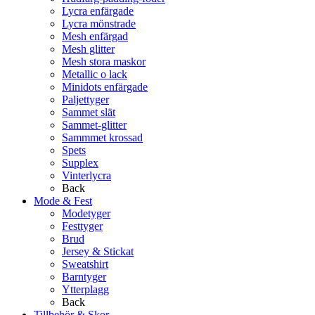
Lycra enfärgade
Lycra mönstrade
Mesh enfärgad
Mesh glitter
Mesh stora maskor
Metallic o lack
Minidots enfärgade
Paljettyger
Sammet slät
Sammet-glitter
Sammmet krossad
Spets
Supplex
Vinterlycra
Back
Mode & Fest
Modetyger
Festtyger
Brud
Jersey & Stickat
Sweatshirt
Barntyger
Ytterplagg
Back
Tillbehör & Skor