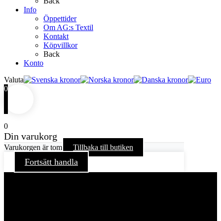
Back
Info
Öppettider
Om AG:s Textil
Kontakt
Köpvillkor
Back
Konto
Valuta
0
0
Din varukorg
Varukorgen är tom
Tillbaka till butiken
Fortsätt handla
För att ge dig en bättre upplevelse och service använder vi
oss av cookies på denna sajt. Cookies kan komma att