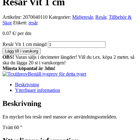
Resår Vit 1 cm
Artikelnr:
2070040110
Kategorier:
Midjeresår
,
Resår
,
Tillbehör &
Skor
Etikett:
resår
0.07
€
/ per dm
Resår Vit 1 cm mängd
Lägg till i varukorg
OBS!
Varan säljs i decimeter längder! Vill du t.ex. köpa 2 meter, så
ska du lägga 20 st i varukorgen!
Minsta köpantal är 3dm!
Beställ tygprov för detta tyget
Beskrivning
Ytterligare information
Beskrivning
En mycket bra resår med massor av användningsområden.
Tvätt 60 °