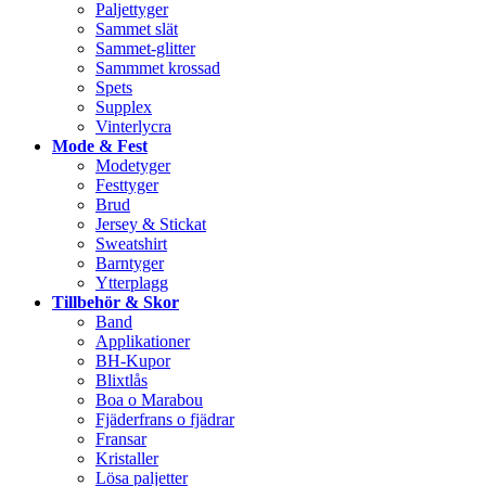
Paljettyger
Sammet slät
Sammet-glitter
Sammmet krossad
Spets
Supplex
Vinterlycra
Mode & Fest
Modetyger
Festtyger
Brud
Jersey & Stickat
Sweatshirt
Barntyger
Ytterplagg
Tillbehör & Skor
Band
Applikationer
BH-Kupor
Blixtlås
Boa o Marabou
Fjäderfrans o fjädrar
Fransar
Kristaller
Lösa paljetter