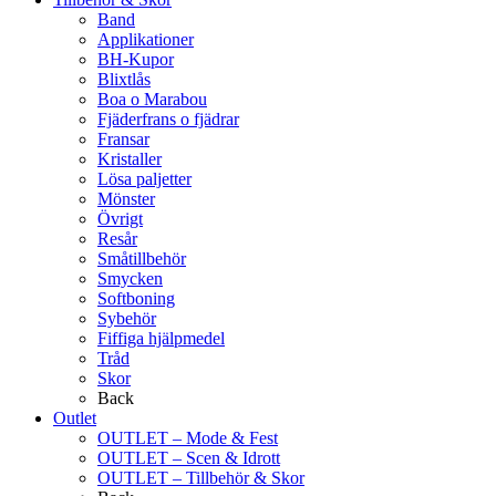
Band
Applikationer
BH-Kupor
Blixtlås
Boa o Marabou
Fjäderfrans o fjädrar
Fransar
Kristaller
Lösa paljetter
Mönster
Övrigt
Resår
Småtillbehör
Smycken
Softboning
Sybehör
Fiffiga hjälpmedel
Tråd
Skor
Back
Outlet
OUTLET – Mode & Fest
OUTLET – Scen & Idrott
OUTLET – Tillbehör & Skor