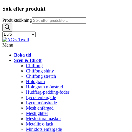
Sök efter produkt
Produktsökning
Menu
Boka tid
Scen & Idrott
Chiffong
Chiffong shiny
Chiffong stretch
Hologram
Hologram mönstrad
Hudfärg-padding-foder
Lycra enfärgade
Lycra mönstrade
Mesh enfärgad
Mesh glitter
Mesh stora maskor
Metallic o lack
Minidots enfärgade