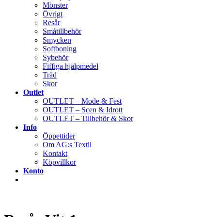
Mönster
Övrigt
Resår
Småtillbehör
Smycken
Softboning
Sybehör
Fiffiga hjälpmedel
Tråd
Skor
Outlet
OUTLET – Mode & Fest
OUTLET – Scen & Idrott
OUTLET – Tillbehör & Skor
Info
Öppettider
Om AG:s Textil
Kontakt
Köpvillkor
Konto