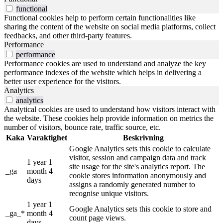
functional
Functional cookies help to perform certain functionalities like
sharing the content of the website on social media platforms, collect
feedbacks, and other third-party features.
Performance
performance
Performance cookies are used to understand and analyze the key
performance indexes of the website which helps in delivering a
better user experience for the visitors.
Analytics
analytics
Analytical cookies are used to understand how visitors interact with
the website. These cookies help provide information on metrics the
number of visitors, bounce rate, traffic source, etc.
Kaka
Varaktighet
Beskrivning
Google Analytics sets this cookie to calculate
visitor, session and campaign data and track
1 year 1
site usage for the site's analytics report. The
_ga
month 4
cookie stores information anonymously and
days
assigns a randomly generated number to
recognise unique visitors.
1 year 1
Google Analytics sets this cookie to store and
_ga_*
month 4
count page views.
days