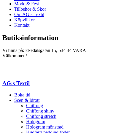
Mode & Fest
Tillbehör & Skor
Om AG:s Textil
Köpvillkor
Kontakt
Butiksinformation
Vi finns på: Ekedalsgatan 15, 534 34 VARA
Välkommen!
AG:s Textil
Boka tid
Scen & Idrott
Chiffong
Chiffong shiny
Chiffong stretch
Hologram
Hologram mönstrad
Hudfärg-padding-foder