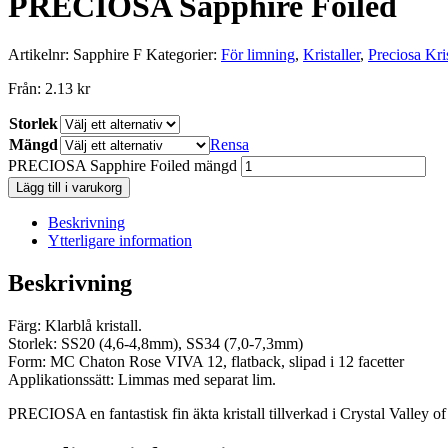
PRECIOSA Sapphire Foiled
Artikelnr:
Sapphire F
Kategorier:
För limning
,
Kristaller
,
Preciosa Kris
Från:
2.13
kr
Storlek
Mängd
Rensa
PRECIOSA Sapphire Foiled mängd
Lägg till i varukorg
Beskrivning
Ytterligare information
Beskrivning
Färg: Klarblå kristall.
Storlek: SS20 (4,6-4,8mm), SS34 (7,0-7,3mm)
Form: MC Chaton Rose VIVA 12, flatback, slipad i 12 facetter
Applikationssätt: Limmas med separat lim.
PRECIOSA en fantastisk fin äkta kristall tillverkad i Crystal Valley of