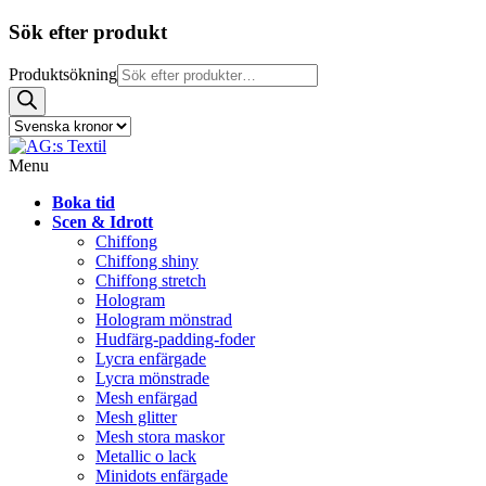
Sök efter produkt
Produktsökning
Menu
Boka tid
Scen & Idrott
Chiffong
Chiffong shiny
Chiffong stretch
Hologram
Hologram mönstrad
Hudfärg-padding-foder
Lycra enfärgade
Lycra mönstrade
Mesh enfärgad
Mesh glitter
Mesh stora maskor
Metallic o lack
Minidots enfärgade