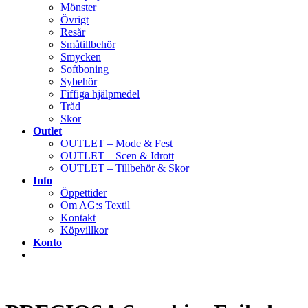
Mönster
Övrigt
Resår
Småtillbehör
Smycken
Softboning
Sybehör
Fiffiga hjälpmedel
Tråd
Skor
Outlet
OUTLET – Mode & Fest
OUTLET – Scen & Idrott
OUTLET – Tillbehör & Skor
Info
Öppettider
Om AG:s Textil
Kontakt
Köpvillkor
Konto