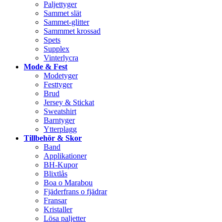
Paljettyger
Sammet slät
Sammet-glitter
Sammmet krossad
Spets
Supplex
Vinterlycra
Mode & Fest
Modetyger
Festtyger
Brud
Jersey & Stickat
Sweatshirt
Barntyger
Ytterplagg
Tillbehör & Skor
Band
Applikationer
BH-Kupor
Blixtlås
Boa o Marabou
Fjäderfrans o fjädrar
Fransar
Kristaller
Lösa paljetter