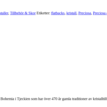
taller
,
Tillbehör & Skor
Etiketter:
flatbacks
,
kristall
,
Preciosa
,
Preciosa 
 Bohemia i Tjeckien som har över 470 år gamla traditioner av kristalltil