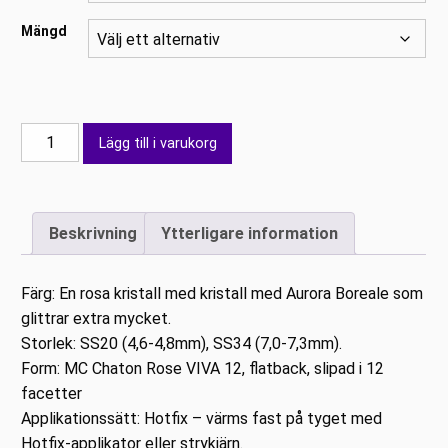
Mängd
PRECIOSA
Lägg till i varukorg
Rose
AB
HotFix
Beskrivning
Ytterligare information
mängd
Färg: En rosa kristall med kristall med Aurora Boreale som
glittrar extra mycket.
Storlek: SS20 (4,6-4,8mm), SS34 (7,0-7,3mm).
Form: MC Chaton Rose VIVA 12, flatback, slipad i 12
facetter
Applikationssätt: Hotfix – värms fast på tyget med
Hotfix-applikator eller strykjärn.