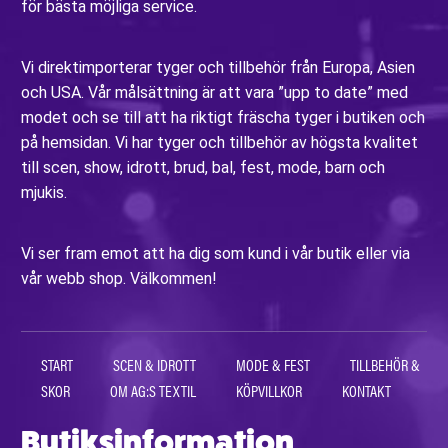
för bästa möjliga service.
Vi direktimporterar tyger och tillbehör från Europa, Asien
och USA. Vår målsättning är att vara ”upp to date” med
modet och se till att ha riktigt fräscha tyger i butiken och
på hemsidan. Vi har tyger och tillbehör av högsta kvalitet
till scen, show, idrott, brud, bal, fest, mode, barn och
mjukis.
Vi ser fram emot att ha dig som kund i vår butik eller via
vår webb shop. Välkommen!
START
SCEN & IDROTT
MODE & FEST
TILLBEHÖR &
SKOR
OM AG:S TEXTIL
KÖPVILLKOR
KONTAKT
Butiksinformation