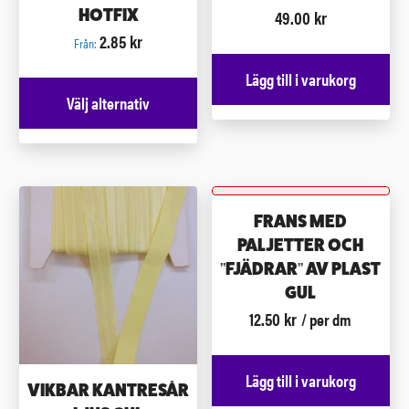
49.00
kr
HOTFIX
2.85
kr
Från:
Lägg till i varukorg
Välj alternativ
FRANS MED
PALJETTER OCH
”FJÄDRAR” AV PLAST
GUL
12.50
kr
/ per dm
Lägg till i varukorg
VIKBAR KANTRESÅR