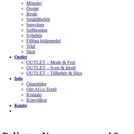
Mönster
Övrigt
Resår
Småtillbehör
Smycken
Softboning
Sybehör
Fiffiga hjälpmedel
Tråd
Skor
Outlet
OUTLET – Mode & Fest
OUTLET – Scen & Idrott
OUTLET – Tillbehör & Skor
Info
Öppettider
Om AG:s Textil
Kontakt
Köpvillkor
Konto