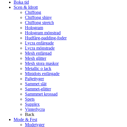
Boka tid
Scen & Idrott
Chiffong
Chiffong shiny
Chiffong stretch
Hologram
Hologram mönstrad
Hudfärg-padding-foder
Lycra enfärgade
Lycra mönstrade
Mesh enfärgad
Mesh glitter
Mesh stora maskor
Metallic o lack
Minidots enfärgade
Paljettyger
Sammet slät
Sammet-glitter
Sammmet krossad
Spets
Supplex
Vinterlycra
Back
Mode & Fest
Modetyger