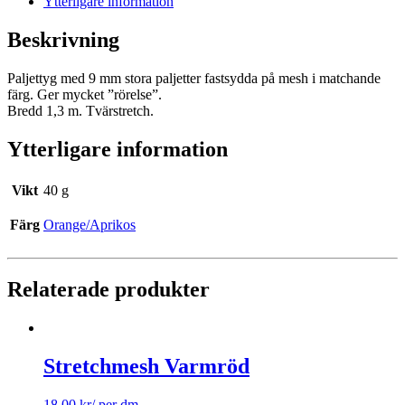
Ytterligare information
Beskrivning
Paljettyg med 9 mm stora paljetter fastsydda på mesh i matchande
färg. Ger mycket ”rörelse”.
Bredd 1,3 m. Tvärstretch.
Ytterligare information
Vikt
40 g
Färg
Orange/Aprikos
Relaterade produkter
Stretchmesh Varmröd
18.00
kr
/ per dm