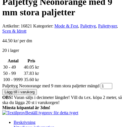
Paljettyg Neonorange med 9
mm stora paljetter
Artikelnr:
16821
Kategorier:
Mode & Fest
,
Paljettyg
,
Paljettyger
,
Scen & Idrott
44.50
kr
/ per dm
20 i lager
Antal
Pris
30 - 49
40.05
kr
50 - 99
37.83
kr
100 - 9999
35.60
kr
Paljettyg Neonorange med 9 mm stora paljetter mängd
Lägg till i varukorg
OBS!
Varan säljs i decimeter längder! Vill du t.ex. köpa 2 meter, så
ska du lägga 20 st i varukorgen!
Minsta köpantal är 3dm!
Beställ tygprov för detta tyget
Beskrivning