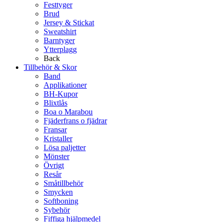
Festtyger
Brud
Jersey & Stickat
Sweatshirt
Barntyger
Ytterplagg
Back
Tillbehör & Skor
Band
Applikationer
BH-Kupor
Blixtlås
Boa o Marabou
Fjäderfrans o fjädrar
Fransar
Kristaller
Lösa paljetter
Mönster
Övrigt
Resår
Småtillbehör
Smycken
Softboning
Sybehör
Fiffiga hjälpmedel