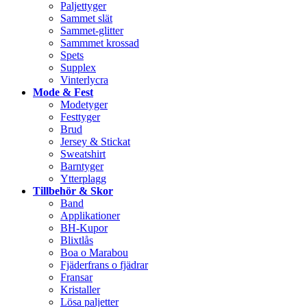
Paljettyger
Sammet slät
Sammet-glitter
Sammmet krossad
Spets
Supplex
Vinterlycra
Mode & Fest
Modetyger
Festtyger
Brud
Jersey & Stickat
Sweatshirt
Barntyger
Ytterplagg
Tillbehör & Skor
Band
Applikationer
BH-Kupor
Blixtlås
Boa o Marabou
Fjäderfrans o fjädrar
Fransar
Kristaller
Lösa paljetter