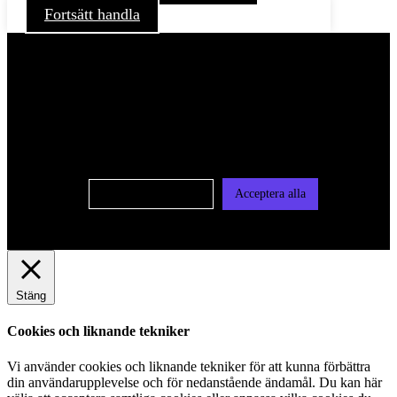
Fortsätt handla
För att ge dig en bättre upplevelse och service använder vi
oss av cookies på denna sajt. Cookies kan komma att
användas för personlig och icke personlig annonsering. Läs
vår integritetspolicy
Cookie-inställningar
Acceptera alla
Stäng
Cookies och liknande tekniker
Vi använder cookies och liknande tekniker för att kunna förbättra
din användarupplevelse och för nedanstående ändamål. Du kan här