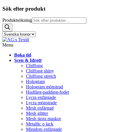
Sök efter produkt
Produktsökning
Menu
Boka tid
Scen & Idrott
Chiffong
Chiffong shiny
Chiffong stretch
Hologram
Hologram mönstrad
Hudfärg-padding-foder
Lycra enfärgade
Lycra mönstrade
Mesh enfärgad
Mesh glitter
Mesh stora maskor
Metallic o lack
Minidots enfärgade