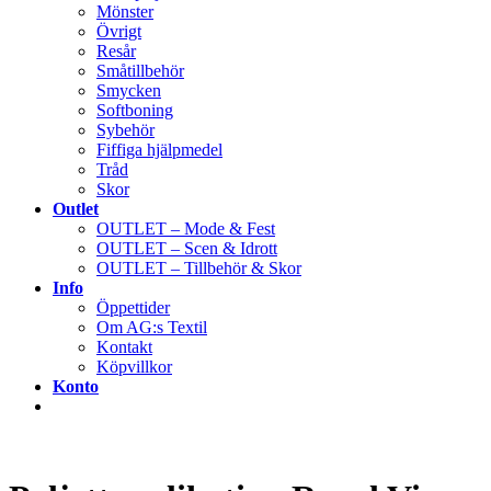
Mönster
Övrigt
Resår
Småtillbehör
Smycken
Softboning
Sybehör
Fiffiga hjälpmedel
Tråd
Skor
Outlet
OUTLET – Mode & Fest
OUTLET – Scen & Idrott
OUTLET – Tillbehör & Skor
Info
Öppettider
Om AG:s Textil
Kontakt
Köpvillkor
Konto