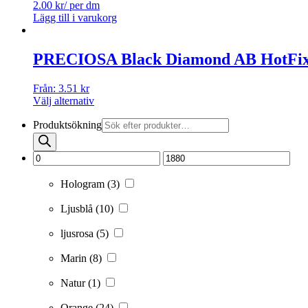
2.00
kr
/ per dm
Lägg till i varukorg
PRECIOSA Black Diamond AB HotFi
Från:
3.51
kr
Välj alternativ
Produktsökning
Hologram
(3)
Ljusblå
(10)
ljusrosa
(5)
Marin
(8)
Natur
(1)
Orange
(24)