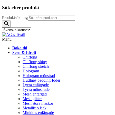
Sök efter produkt
Produktsökning
Menu
Boka tid
Scen & Idrott
Chiffong
Chiffong shiny
Chiffong stretch
Hologram
Hologram mönstrad
Hudfärg-padding-foder
Lycra enfärgade
Lycra mönstrade
Mesh enfärgad
Mesh glitter
Mesh stora maskor
Metallic o lack
Minidots enfärgade