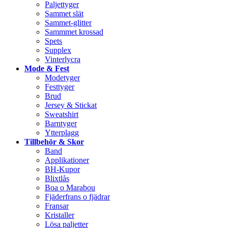
Paljettyger
Sammet slät
Sammet-glitter
Sammmet krossad
Spets
Supplex
Vinterlycra
Mode & Fest
Modetyger
Festtyger
Brud
Jersey & Stickat
Sweatshirt
Barntyger
Ytterplagg
Tillbehör & Skor
Band
Applikationer
BH-Kupor
Blixtlås
Boa o Marabou
Fjäderfrans o fjädrar
Fransar
Kristaller
Lösa paljetter