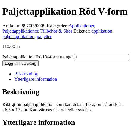
Paljettapplikation Röd V-form
Artikelnr:
8970020009
Kategorier:
Applikationer
,
Paljettapplikationer
,
Tillbehör & Skor
Etiketter:
applikation
,
paljettapplikation
,
paljetter
110.00
kr
Paljettapplikation Röd V-form mängd
Lägg till i varukorg
Beskrivning
Ytterligare information
Beskrivning
Riktigt fin paljettapplikation som kan delas i flera, om så önskas.
26,5 x 17 cm. Kan värmas fast och/eller sys fast.
Ytterligare information