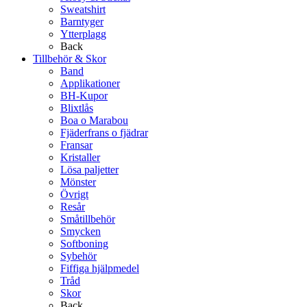
Sweatshirt
Barntyger
Ytterplagg
Back
Tillbehör & Skor
Band
Applikationer
BH-Kupor
Blixtlås
Boa o Marabou
Fjäderfrans o fjädrar
Fransar
Kristaller
Lösa paljetter
Mönster
Övrigt
Resår
Småtillbehör
Smycken
Softboning
Sybehör
Fiffiga hjälpmedel
Tråd
Skor
Back