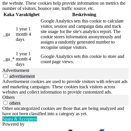
the website. These cookies help provide information on metrics the
number of visitors, bounce rate, traffic source, etc.
Kaka
Varaktighet
Beskrivning
Google Analytics sets this cookie to calculate
visitor, session and campaign data and track
1 year 1
site usage for the site's analytics report. The
_ga
month 4
cookie stores information anonymously and
days
assigns a randomly generated number to
recognise unique visitors.
1 year 1
Google Analytics sets this cookie to store and
_ga_*
month 4
count page views.
days
Advertisement
advertisement
Advertisement cookies are used to provide visitors with relevant ads
and marketing campaigns. These cookies track visitors across
websites and collect information to provide customized ads.
Others
others
Other uncategorized cookies are those that are being analyzed and
have not been classified into a category as yet.
Spara & Acceptera
Powered by