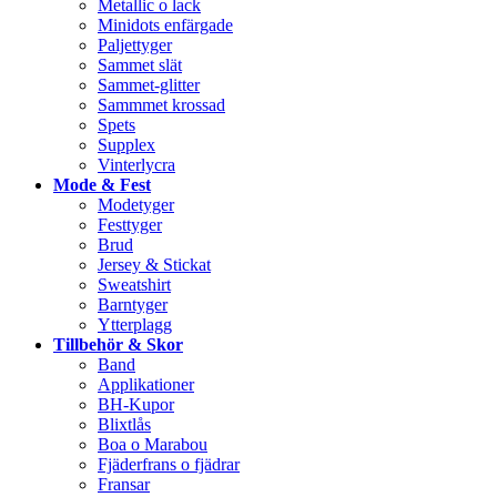
Metallic o lack
Minidots enfärgade
Paljettyger
Sammet slät
Sammet-glitter
Sammmet krossad
Spets
Supplex
Vinterlycra
Mode & Fest
Modetyger
Festtyger
Brud
Jersey & Stickat
Sweatshirt
Barntyger
Ytterplagg
Tillbehör & Skor
Band
Applikationer
BH-Kupor
Blixtlås
Boa o Marabou
Fjäderfrans o fjädrar
Fransar