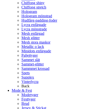
Chiffong shiny
Chiffong stretch
Hologram
Hologram mönstrad
Hudfärg-padding-foder
Lycra enfärgade
Lycra mönstrade
Mesh enfärgad
Mesh glitter
Mesh stora maskor
Metallic o lack
Minidots enfärgade
Paljettyger
Sammet slät
Sammet-glitter
Sammmet krossad
Spets
Supplex
Vinterlycra
Back
Mode & Fest
Modetyger
Festtyger
Brud
Jersey & Stickat