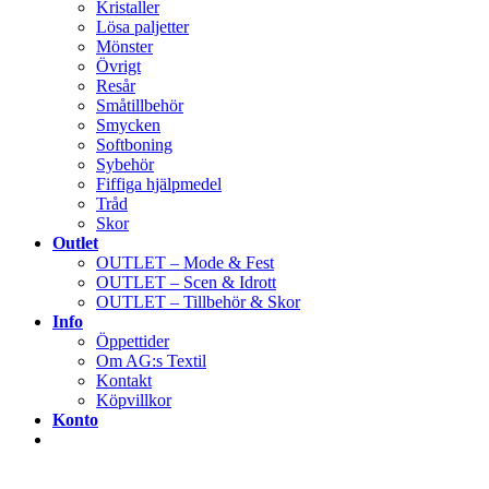
Kristaller
Lösa paljetter
Mönster
Övrigt
Resår
Småtillbehör
Smycken
Softboning
Sybehör
Fiffiga hjälpmedel
Tråd
Skor
Outlet
OUTLET – Mode & Fest
OUTLET – Scen & Idrott
OUTLET – Tillbehör & Skor
Info
Öppettider
Om AG:s Textil
Kontakt
Köpvillkor
Konto