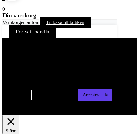
0
Din varukorg
Varukorgen är tom
Tillbaka till butiken
Fortsätt handla
För att ge dig en bättre upplevelse och service använder vi
oss av cookies på denna sajt. Cookies kan komma att
användas för personlig och icke personlig annonsering. Läs
vår integritetspolicy
Cookie-inställningar
Acceptera alla
Stäng