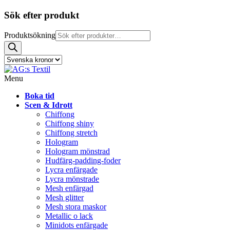
Sök efter produkt
Produktsökning
Menu
Boka tid
Scen & Idrott
Chiffong
Chiffong shiny
Chiffong stretch
Hologram
Hologram mönstrad
Hudfärg-padding-foder
Lycra enfärgade
Lycra mönstrade
Mesh enfärgad
Mesh glitter
Mesh stora maskor
Metallic o lack
Minidots enfärgade