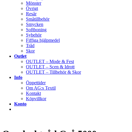
Mönster
Övrigt
Resår
Småtillbehör
Smycken
Softboning
Sybehör
Fiffiga hjälpmedel
Tråd
Skor
Outlet
OUTLET – Mode & Fest
OUTLET – Scen & Idrott
OUTLET – Tillbehör & Skor
Info
Öppettider
Om AG:s Textil
Kontakt
Köpvillkor
Konto