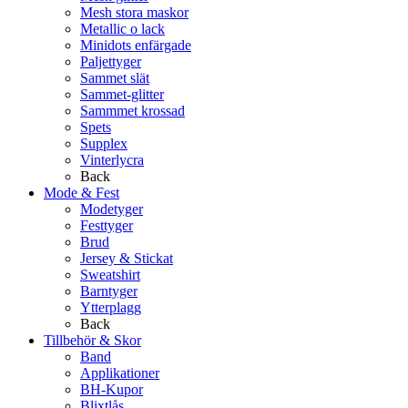
Mesh stora maskor
Metallic o lack
Minidots enfärgade
Paljettyger
Sammet slät
Sammet-glitter
Sammmet krossad
Spets
Supplex
Vinterlycra
Back
Mode & Fest
Modetyger
Festtyger
Brud
Jersey & Stickat
Sweatshirt
Barntyger
Ytterplagg
Back
Tillbehör & Skor
Band
Applikationer
BH-Kupor
Blixtlås