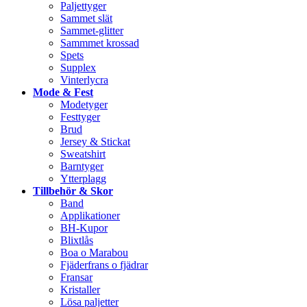
Paljettyger
Sammet slät
Sammet-glitter
Sammmet krossad
Spets
Supplex
Vinterlycra
Mode & Fest
Modetyger
Festtyger
Brud
Jersey & Stickat
Sweatshirt
Barntyger
Ytterplagg
Tillbehör & Skor
Band
Applikationer
BH-Kupor
Blixtlås
Boa o Marabou
Fjäderfrans o fjädrar
Fransar
Kristaller
Lösa paljetter