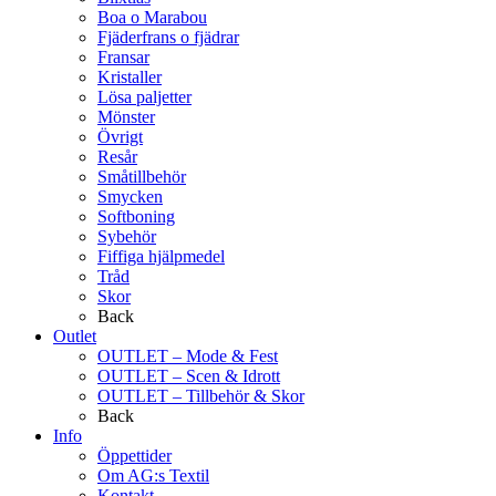
Boa o Marabou
Fjäderfrans o fjädrar
Fransar
Kristaller
Lösa paljetter
Mönster
Övrigt
Resår
Småtillbehör
Smycken
Softboning
Sybehör
Fiffiga hjälpmedel
Tråd
Skor
Back
Outlet
OUTLET – Mode & Fest
OUTLET – Scen & Idrott
OUTLET – Tillbehör & Skor
Back
Info
Öppettider
Om AG:s Textil
Kontakt