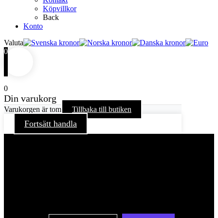
Köpvillkor
Back
Konto
Valuta
0
0
Din varukorg
Varukorgen är tom
Tillbaka till butiken
Fortsätt handla
För att ge dig en bättre upplevelse och service använder vi
oss av cookies på denna sajt. Cookies kan komma att
användas för personlig och icke personlig annonsering. Läs
vår integritetspolicy