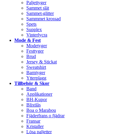
Paljettyger
Sammet slät
Sammet-glitter
Sammmet krossad
Spets
Supplex
Vinterlycra
Mode & Fest
Modetyger
Festtyger
Brud
Jersey & Stickat
Sweatshirt
Barntyger
Ytterplagg
Tillbehör & Skor
Band
Applikationer
BH-Kupor
Blixtlås
Boa o Marabou
Fjäderfrans o fjädrar
Fransar
Kristaller
Lösa paljetter