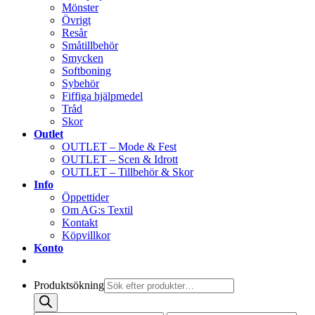
Mönster
Övrigt
Resår
Småtillbehör
Smycken
Softboning
Sybehör
Fiffiga hjälpmedel
Tråd
Skor
Outlet
OUTLET – Mode & Fest
OUTLET – Scen & Idrott
OUTLET – Tillbehör & Skor
Info
Öppettider
Om AG:s Textil
Kontakt
Köpvillkor
Konto
Produktsökning