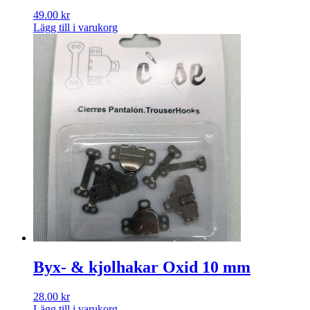
49.00
kr
Lägg till i varukorg
Byx- & kjolhakar Oxid 10 mm
28.00
kr
Lägg till i varukorg