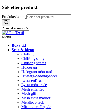
Sök efter produkt
Produktsökning
Menu
Boka tid
Scen & Idrott
Chiffong
Chiffong shiny
Chiffong stretch
Hologram
Hologram mönstrad
Hudfärg-padding-foder
Lycra enfärgade
Lycra mönstrade
Mesh enfärgad
Mesh glitter
Mesh stora maskor
Metallic o lack
Minidots enfärgade