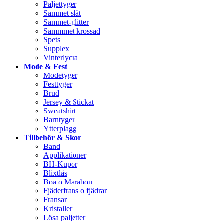
Paljettyger
Sammet slät
Sammet-glitter
Sammmet krossad
Spets
Supplex
Vinterlycra
Mode & Fest
Modetyger
Festtyger
Brud
Jersey & Stickat
Sweatshirt
Barntyger
Ytterplagg
Tillbehör & Skor
Band
Applikationer
BH-Kupor
Blixtlås
Boa o Marabou
Fjäderfrans o fjädrar
Fransar
Kristaller
Lösa paljetter