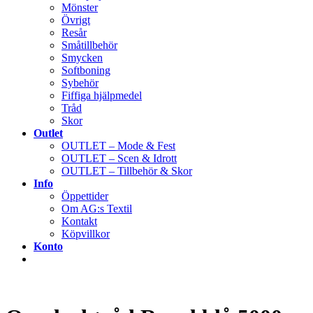
Mönster
Övrigt
Resår
Småtillbehör
Smycken
Softboning
Sybehör
Fiffiga hjälpmedel
Tråd
Skor
Outlet
OUTLET – Mode & Fest
OUTLET – Scen & Idrott
OUTLET – Tillbehör & Skor
Info
Öppettider
Om AG:s Textil
Kontakt
Köpvillkor
Konto