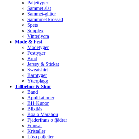
Paljettyger
Sammet slät
Sammet-glitter
Sammmet krossad
Spets
Supplex
Vinterlycra
Mode & Fest
Modetyger
Festtyger
Brud
Jersey & Stickat
Sweatshirt
Barntyger
Ytterplagg
Tillbehör & Skor
Band
Applikationer
BH-Kupor
Blixtlås
Boa o Marabou
Fjäderfrans o fjädrar
Fransar
Kristaller
Lösa paljetter