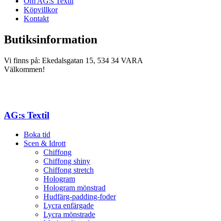
Om AG:s Textil
Köpvillkor
Kontakt
Butiksinformation
Vi finns på: Ekedalsgatan 15, 534 34 VARA
Välkommen!
AG:s Textil
Boka tid
Scen & Idrott
Chiffong
Chiffong shiny
Chiffong stretch
Hologram
Hologram mönstrad
Hudfärg-padding-foder
Lycra enfärgade
Lycra mönstrade