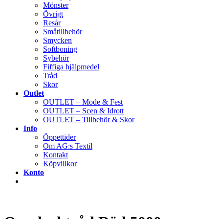
Mönster
Övrigt
Resår
Småtillbehör
Smycken
Softboning
Sybehör
Fiffiga hjälpmedel
Tråd
Skor
Outlet
OUTLET – Mode & Fest
OUTLET – Scen & Idrott
OUTLET – Tillbehör & Skor
Info
Öppettider
Om AG:s Textil
Kontakt
Köpvillkor
Konto