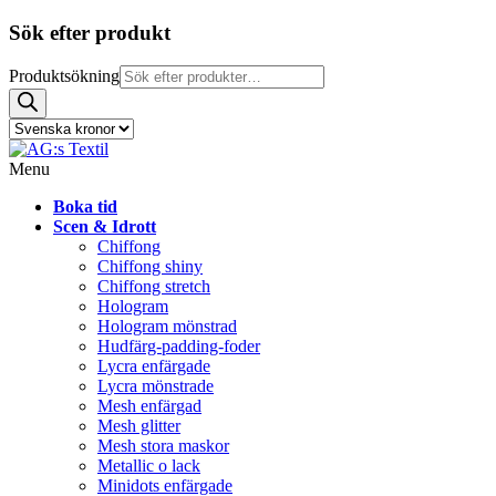
Sök efter produkt
Produktsökning
Menu
Boka tid
Scen & Idrott
Chiffong
Chiffong shiny
Chiffong stretch
Hologram
Hologram mönstrad
Hudfärg-padding-foder
Lycra enfärgade
Lycra mönstrade
Mesh enfärgad
Mesh glitter
Mesh stora maskor
Metallic o lack
Minidots enfärgade