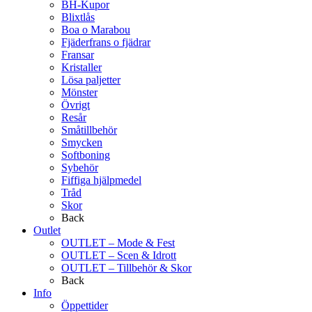
BH-Kupor
Blixtlås
Boa o Marabou
Fjäderfrans o fjädrar
Fransar
Kristaller
Lösa paljetter
Mönster
Övrigt
Resår
Småtillbehör
Smycken
Softboning
Sybehör
Fiffiga hjälpmedel
Tråd
Skor
Back
Outlet
OUTLET – Mode & Fest
OUTLET – Scen & Idrott
OUTLET – Tillbehör & Skor
Back
Info
Öppettider