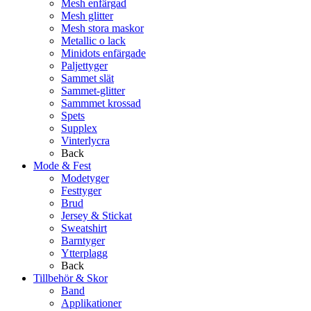
Mesh enfärgad
Mesh glitter
Mesh stora maskor
Metallic o lack
Minidots enfärgade
Paljettyger
Sammet slät
Sammet-glitter
Sammmet krossad
Spets
Supplex
Vinterlycra
Back
Mode & Fest
Modetyger
Festtyger
Brud
Jersey & Stickat
Sweatshirt
Barntyger
Ytterplagg
Back
Tillbehör & Skor
Band
Applikationer