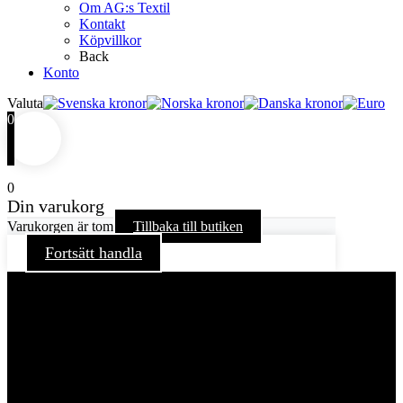
Om AG:s Textil
Kontakt
Köpvillkor
Back
Konto
Valuta
0
0
Din varukorg
Varukorgen är tom
Tillbaka till butiken
Fortsätt handla
För att ge dig en bättre upplevelse och service använder vi
oss av cookies på denna sajt. Cookies kan komma att
användas för personlig och icke personlig annonsering. Läs
vår integritetspolicy