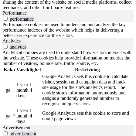
sharing the content of the website on social media platforms, collect
feedbacks, and other third-party features.
Performance
performance
Performance cookies are used to understand and analyze the key
performance indexes of the website which helps in delivering a
better user experience for the visitors.
Analytics
analytics
Analytical cookies are used to understand how visitors interact with
the website. These cookies help provide information on metrics the
number of visitors, bounce rate, traffic source, etc.
Kaka
Varaktighet
Beskrivning
Google Analytics sets this cookie to calculate
visitor, session and campaign data and track
1 year 1
site usage for the site's analytics report. The
_ga
month 4
cookie stores information anonymously and
days
assigns a randomly generated number to
recognise unique visitors.
1 year 1
Google Analytics sets this cookie to store and
_ga_*
month 4
count page views.
days
Advertisement
advertisement