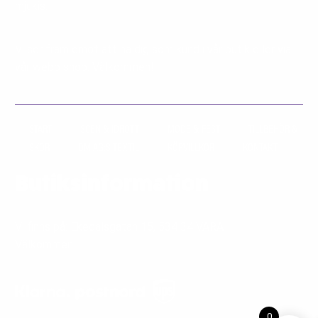
mjukis.
Vi ser fram emot att ha dig som kund i vår butik eller via
vår webb shop. Välkommen!
START
SCEN & IDROTT
MODE & FEST
TILLBEHÖR &
SKOR
OM AG:S TEXTIL
KÖPVILLKOR
KONTAKT
Butiksinformation
Vi finns på: Ekedalsgatan 15, 534 34 VARA
Välkommen!
0