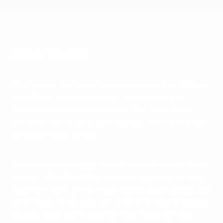
AG:s Textil
AG:s Textil är ett familjeföretag som startades 1990 av
Anne-Grete Jansson som länge jobbat med tyger,
mönsterkonstruktion och sömnad, så nu finns 40 års
erfarenhet som vi gärna delar med oss av till våra kunder
för bästa möjliga service.
Vi direktimporterar tyger och tillbehör från Europa, Asien
och USA. Vår målsättning är att vara ”upp to date” med
modet och se till att ha riktigt fräscha tyger i butiken och
på hemsidan. Vi har tyger och tillbehör av högsta kvalitet
till scen, show, idrott, brud, bal, fest, mode, barn och