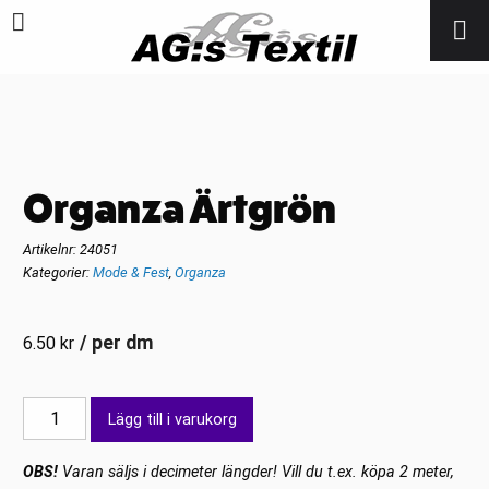
Organza Ärtgrön
Artikelnr:
24051
Kategorier:
Mode & Fest
,
Organza
/ per dm
6.50
kr
Organza
Lägg till i varukorg
Ärtgrön
mängd
OBS!
Varan säljs i decimeter längder! Vill du t.ex. köpa 2 meter,