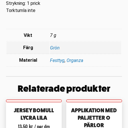
Strykning: 1 prick
Torktumla inte
Vikt
7 g
Färg
Grön
Material
Festtyg
,
Organza
Relaterade produkter
JERSEY BOMULL
APPLIKATION MED
LYCRA LILA
PALJETTER O
13.50
kr
PÄRLOR
/ per dm