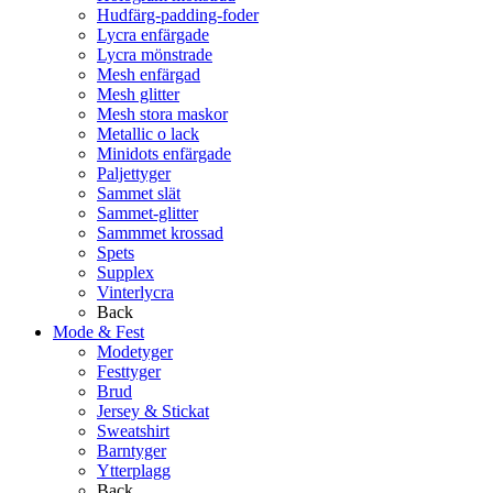
Hudfärg-padding-foder
Lycra enfärgade
Lycra mönstrade
Mesh enfärgad
Mesh glitter
Mesh stora maskor
Metallic o lack
Minidots enfärgade
Paljettyger
Sammet slät
Sammet-glitter
Sammmet krossad
Spets
Supplex
Vinterlycra
Back
Mode & Fest
Modetyger
Festtyger
Brud
Jersey & Stickat
Sweatshirt
Barntyger
Ytterplagg
Back