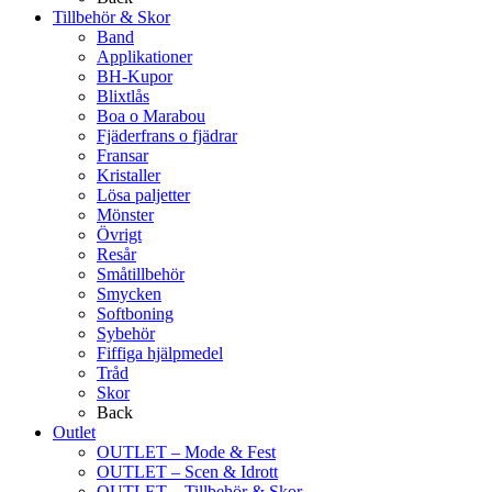
Tillbehör & Skor
Band
Applikationer
BH-Kupor
Blixtlås
Boa o Marabou
Fjäderfrans o fjädrar
Fransar
Kristaller
Lösa paljetter
Mönster
Övrigt
Resår
Småtillbehör
Smycken
Softboning
Sybehör
Fiffiga hjälpmedel
Tråd
Skor
Back
Outlet
OUTLET – Mode & Fest
OUTLET – Scen & Idrott
OUTLET – Tillbehör & Skor