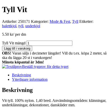
Tyll Vit
Artikelnr:
250171
Kategorier:
Mode & Fest
,
Tyll
Etiketter:
balettkjol
,
tyll
,
underkjol
5.50
kr
/ per dm
Tyll Vit mängd
Lägg till i varukorg
OBS!
Varan säljs i decimeter längder! Vill du t.ex. köpa 2 meter, så
ska du lägga 20 st i varukorgen!
Minsta köpantal är 3dm!
Beställ tygprov för detta tyget
Beskrivning
Ytterligare information
Beskrivning
Vit tyll. 100% nylon. 1,40 bred. Användningsområden: klänningar,
underklänningar, dekorationer, danskläder mm.