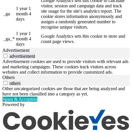
Google Analytics sets this cookie to calculate
visitor, session and campaign data and track
1 year 1
site usage for the site's analytics report. The
_ga
month 4
cookie stores information anonymously and
days
assigns a randomly generated number to
recognise unique visitors.
1 year 1
Google Analytics sets this cookie to store and
_ga_*
month 4
count page views.
days
Advertisement
advertisement
Advertisement cookies are used to provide visitors with relevant ads
and marketing campaigns. These cookies track visitors across
websites and collect information to provide customized ads.
Others
others
Other uncategorized cookies are those that are being analyzed and
have not been classified into a category as yet.
Spara & Acceptera
Powered by