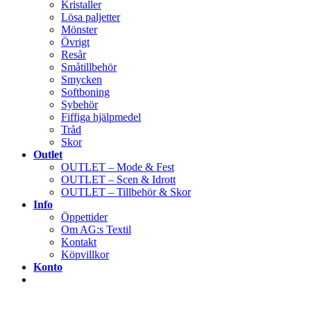
Kristaller
Lösa paljetter
Mönster
Övrigt
Resår
Småtillbehör
Smycken
Softboning
Sybehör
Fiffiga hjälpmedel
Tråd
Skor
Outlet
OUTLET – Mode & Fest
OUTLET – Scen & Idrott
OUTLET – Tillbehör & Skor
Info
Öppettider
Om AG:s Textil
Kontakt
Köpvillkor
Konto