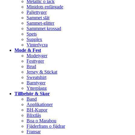
Metallic o lack
Minidots enfärgade
Paljettyger
Sammet slät
Sammet-glitter
Sammmet krossad
Spets
Supplex
Vinterlycra
Mode & Fest
Modetyger
Festtyger
Brud
Jersey & Stickat
Sweatshirt
Barntyger
Ytterplagg
Tillbehör & Skor
Band
Applikationer
BH-Kupor
Blixtlås
Boa o Marabou
Fjäderfrans o fjädrar
Fransar