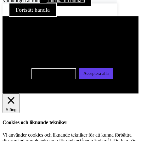
Varukorgen är tom
Tillbaka till butiken
Fortsätt handla
För att ge dig en bättre upplevelse och service använder vi
oss av cookies på denna sajt. Cookies kan komma att
användas för personlig och icke personlig annonsering. Läs
vår integritetspolicy
Cookie-inställningar
Acceptera alla
Stäng
Cookies och liknande tekniker
Vi använder cookies och liknande tekniker för att kunna förbättra
din användarupplevelse och för nedanstående ändamål. Du kan här