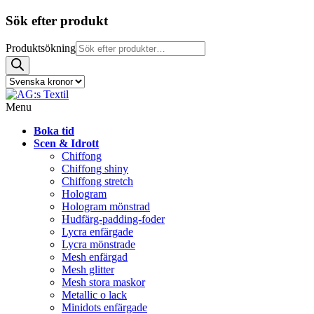
Sök efter produkt
Produktsökning
Menu
Boka tid
Scen & Idrott
Chiffong
Chiffong shiny
Chiffong stretch
Hologram
Hologram mönstrad
Hudfärg-padding-foder
Lycra enfärgade
Lycra mönstrade
Mesh enfärgad
Mesh glitter
Mesh stora maskor
Metallic o lack
Minidots enfärgade