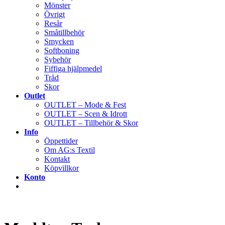
Mönster
Övrigt
Resår
Småtillbehör
Smycken
Softboning
Sybehör
Fiffiga hjälpmedel
Tråd
Skor
Outlet
OUTLET – Mode & Fest
OUTLET – Scen & Idrott
OUTLET – Tillbehör & Skor
Info
Öppettider
Om AG:s Textil
Kontakt
Köpvillkor
Konto