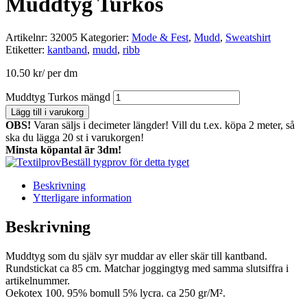
Muddtyg Turkos
Artikelnr:
32005
Kategorier:
Mode & Fest
,
Mudd
,
Sweatshirt
Etiketter:
kantband
,
mudd
,
ribb
10.50
kr
/ per dm
Muddtyg Turkos mängd
Lägg till i varukorg
OBS!
Varan säljs i decimeter längder! Vill du t.ex. köpa 2 meter, så
ska du lägga 20 st i varukorgen!
Minsta köpantal är 3dm!
Beställ tygprov för detta tyget
Beskrivning
Ytterligare information
Beskrivning
Muddtyg som du själv syr muddar av eller skär till kantband.
Rundstickat ca 85 cm. Matchar joggingtyg med samma slutsiffra i
artikelnummer.
Oekotex 100. 95% bomull 5% lycra. ca 250 gr/M².