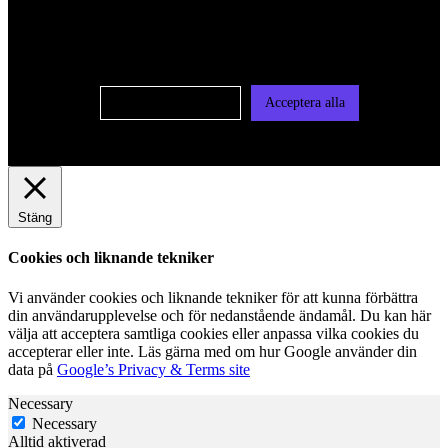
oss av cookies på denna sajt. Cookies kan komma att
användas för personlig och icke personlig annonsering. Läs
vår integritetspolicy
Cookie-inställningar
Acceptera alla
Stäng
Cookies och liknande tekniker
Vi använder cookies och liknande tekniker för att kunna förbättra
din användarupplevelse och för nedanstående ändamål. Du kan här
välja att acceptera samtliga cookies eller anpassa vilka cookies du
accepterar eller inte. Läs gärna med om hur Google använder din
data på
Google’s Privacy & Terms site
Necessary
Necessary
Alltid aktiverad