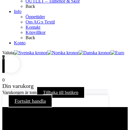
OUTLET – Tillbehör & Skor
Back
Info
Öppettider
Om AG:s Textil
Kontakt
Köpvillkor
Back
Konto
Valuta
0
0
Din varukorg
Varukorgen är tom
Tillbaka till butiken
Fortsätt handla
För att ge dig en bättre upplevelse och service använder vi