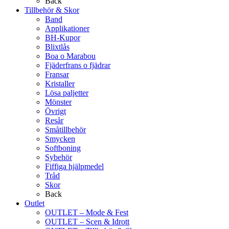
Back
Tillbehör & Skor
Band
Applikationer
BH-Kupor
Blixtlås
Boa o Marabou
Fjäderfrans o fjädrar
Fransar
Kristaller
Lösa paljetter
Mönster
Övrigt
Resår
Småtillbehör
Smycken
Softboning
Sybehör
Fiffiga hjälpmedel
Tråd
Skor
Back
Outlet
OUTLET – Mode & Fest
OUTLET – Scen & Idrott