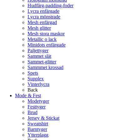
Hudfärg-padding-foder
Lycra enfärgade
Lycra mönstrade
Mesh enfärgad
Mesh glitter
Mesh stora maskor
Metallic o lack
Minidots enfärgade
Paljettyger
Sammet slät
Sammet-glitter
Sammmet krossad
Spets
Supplex
Vinterlycra
Back
Mode & Fest
Modetyger
Festtyger
Brud
Jersey & Stickat
Sweatshirt
Barntyger
Ytterplagg