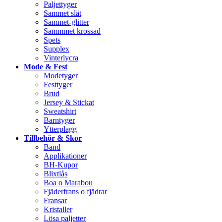
Paljettyger
Sammet slät
Sammet-glitter
Sammmet krossad
Spets
Supplex
Vinterlycra
Mode & Fest
Modetyger
Festtyger
Brud
Jersey & Stickat
Sweatshirt
Barntyger
Ytterplagg
Tillbehör & Skor
Band
Applikationer
BH-Kupor
Blixtlås
Boa o Marabou
Fjäderfrans o fjädrar
Fransar
Kristaller
Lösa paljetter