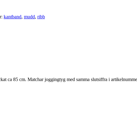
r:
kantband
,
mudd
,
ribb
ckat ca 85 cm. Matchar joggingtyg med samma slutsiffra i artikelnumme