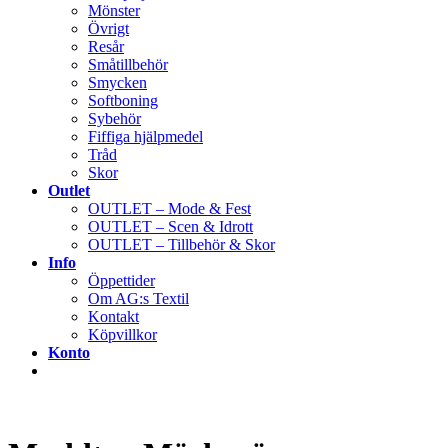
Mönster
Övrigt
Resår
Småtillbehör
Smycken
Softboning
Sybehör
Fiffiga hjälpmedel
Tråd
Skor
Outlet
OUTLET – Mode & Fest
OUTLET – Scen & Idrott
OUTLET – Tillbehör & Skor
Info
Öppettider
Om AG:s Textil
Kontakt
Köpvillkor
Konto