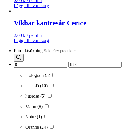
2.00
kr
/ per dm
Lägg till i varukorg
Vikbar kantresår Cerice
2.00
kr
/ per dm
Lägg till i varukorg
Produktsökning
Hologram
(3)
Ljusblå
(10)
ljusrosa
(5)
Marin
(8)
Natur
(1)
Orange
(24)