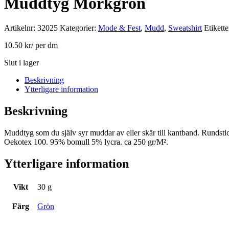
Muddtyg Mörkgrön
Artikelnr:
32025
Kategorier:
Mode & Fest
,
Mudd
,
Sweatshirt
Etikette
10.50
kr
/ per dm
Slut i lager
Beskrivning
Ytterligare information
Beskrivning
Muddtyg som du själv syr muddar av eller skär till kantband. Rundsti
Oekotex 100. 95% bomull 5% lycra. ca 250 gr/M².
Ytterligare information
Vikt
30 g
Färg
Grön