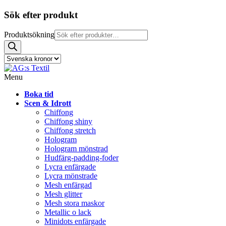
Sök efter produkt
Produktsökning
Menu
Boka tid
Scen & Idrott
Chiffong
Chiffong shiny
Chiffong stretch
Hologram
Hologram mönstrad
Hudfärg-padding-foder
Lycra enfärgade
Lycra mönstrade
Mesh enfärgad
Mesh glitter
Mesh stora maskor
Metallic o lack
Minidots enfärgade