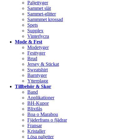
Paljettyger
Sammet slät
Sammet-glitter
Sammmet krossad
Spets
Supplex
Vinterlycra
Mode & Fest
Modetyger
Festtyger
Brud
Jersey & Stickat
Sweatshirt
Barntyger
Ytterplagg
Tillbehör & Skor
Band
Applikationer
BH-Kupor
Blixtlås
Boa o Marabou
Fjäderfrans o fjädrar
Fransar
Kristaller
Lösa paljetter