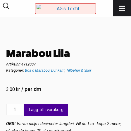
Marabou Lila
Artikelnr:
4912007
Kategorier:
Boa o Marabou
,
Dunkant
,
Tillbehör & Skor
/ per dm
3.00
kr
Marabou
Lägg till i varukorg
Lila
mängd
OBS!
Varan säljs i decimeter längder! Vill du t.ex. köpa 2 meter,
så ska du lägga 20 st i varukorgen!