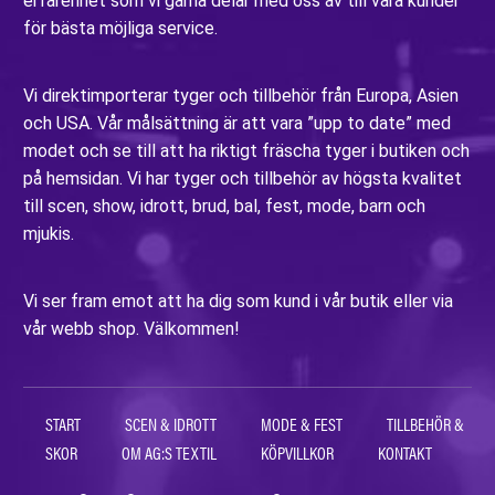
erfarenhet som vi gärna delar med oss av till våra kunder
för bästa möjliga service.
Vi direktimporterar tyger och tillbehör från Europa, Asien
och USA. Vår målsättning är att vara ”upp to date” med
modet och se till att ha riktigt fräscha tyger i butiken och
på hemsidan. Vi har tyger och tillbehör av högsta kvalitet
till scen, show, idrott, brud, bal, fest, mode, barn och
mjukis.
Vi ser fram emot att ha dig som kund i vår butik eller via
vår webb shop. Välkommen!
START
SCEN & IDROTT
MODE & FEST
TILLBEHÖR &
SKOR
OM AG:S TEXTIL
KÖPVILLKOR
KONTAKT