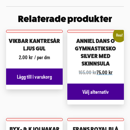
Relaterade produkter
Rea!
VIKBAR KANTRESÅR
ANNIEL DANS O
LJUS GUL
GYMNASTIKSKO
2.00
kr
SILVER MED
/ per dm
SKINNSULA
165.00
kr
75.00
kr
Lägg till i varukorg
Välj alternativ
BYX- & KJOLHAKAR
FRANS ROYAL BLÅ