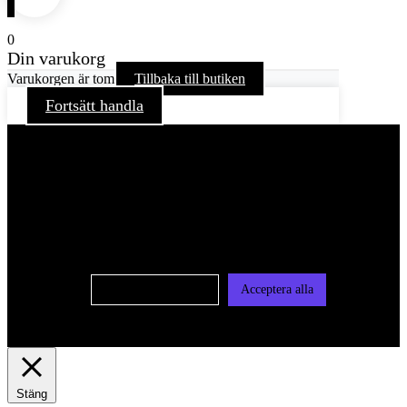
0
Din varukorg
Varukorgen är tom
Tillbaka till butiken
Fortsätt handla
För att ge dig en bättre upplevelse och service använder vi
oss av cookies på denna sajt. Cookies kan komma att
användas för personlig och icke personlig annonsering. Läs
vår integritetspolicy
Cookie-inställningar
Acceptera alla
Stäng