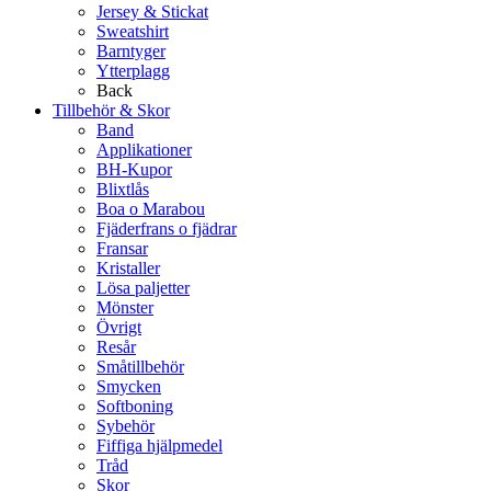
Jersey & Stickat
Sweatshirt
Barntyger
Ytterplagg
Back
Tillbehör & Skor
Band
Applikationer
BH-Kupor
Blixtlås
Boa o Marabou
Fjäderfrans o fjädrar
Fransar
Kristaller
Lösa paljetter
Mönster
Övrigt
Resår
Småtillbehör
Smycken
Softboning
Sybehör
Fiffiga hjälpmedel
Tråd
Skor