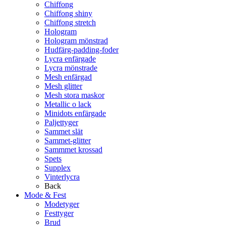
Chiffong
Chiffong shiny
Chiffong stretch
Hologram
Hologram mönstrad
Hudfärg-padding-foder
Lycra enfärgade
Lycra mönstrade
Mesh enfärgad
Mesh glitter
Mesh stora maskor
Metallic o lack
Minidots enfärgade
Paljettyger
Sammet slät
Sammet-glitter
Sammmet krossad
Spets
Supplex
Vinterlycra
Back
Mode & Fest
Modetyger
Festtyger
Brud