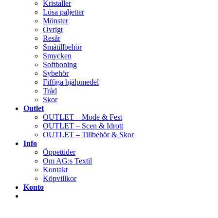
Kristaller
Lösa paljetter
Mönster
Övrigt
Resår
Småtillbehör
Smycken
Softboning
Sybehör
Fiffiga hjälpmedel
Tråd
Skor
Outlet
OUTLET – Mode & Fest
OUTLET – Scen & Idrott
OUTLET – Tillbehör & Skor
Info
Öppettider
Om AG:s Textil
Kontakt
Köpvillkor
Konto