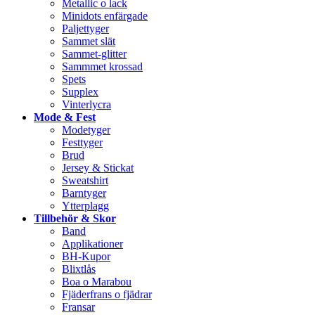
Metallic o lack
Minidots enfärgade
Paljettyger
Sammet slät
Sammet-glitter
Sammmet krossad
Spets
Supplex
Vinterlycra
Mode & Fest
Modetyger
Festtyger
Brud
Jersey & Stickat
Sweatshirt
Barntyger
Ytterplagg
Tillbehör & Skor
Band
Applikationer
BH-Kupor
Blixtlås
Boa o Marabou
Fjäderfrans o fjädrar
Fransar