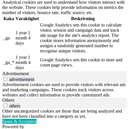
Analytical cookies are used to understand how visitors interact with
the website. These cookies help provide information on metrics the
number of visitors, bounce rate, traffic source, etc.
Kaka
Varaktighet
Beskrivning
Google Analytics sets this cookie to calculate
visitor, session and campaign data and track
1 year 1
site usage for the site's analytics report. The
_ga
month 4
cookie stores information anonymously and
days
assigns a randomly generated number to
recognise unique visitors.
1 year 1
Google Analytics sets this cookie to store and
_ga_*
month 4
count page views.
days
Advertisement
advertisement
Advertisement cookies are used to provide visitors with relevant ads
and marketing campaigns. These cookies track visitors across
websites and collect information to provide customized ads.
Others
others
Other uncategorized cookies are those that are being analyzed and
have not been classified into a category as yet.
Spara & Acceptera
Powered by