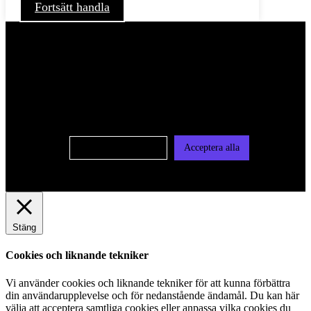
Fortsätt handla
För att ge dig en bättre upplevelse och service använder vi
oss av cookies på denna sajt. Cookies kan komma att
användas för personlig och icke personlig annonsering. Läs
vår integritetspolicy
Cookie-inställningar
Acceptera alla
Stäng
Cookies och liknande tekniker
Vi använder cookies och liknande tekniker för att kunna förbättra
din användarupplevelse och för nedanstående ändamål. Du kan här
välja att acceptera samtliga cookies eller anpassa vilka cookies du