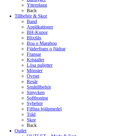
Ytterplagg
Back
Tillbehör & Skor
Band
Applikationer
BH-Kupor
Blixtlås
Boa o Marabou
Fjäderfrans o fjädrar
Fransar
Kristaller
Lösa paljetter
Mönster
Övrigt
Resår
Småtillbehör
Smycken
Softboning
Sybehör
Fiffiga hjälpmedel
Tråd
Skor
Back
Outlet