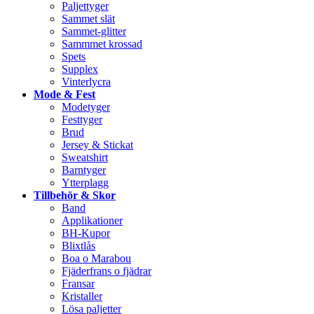
Paljettyger
Sammet slät
Sammet-glitter
Sammmet krossad
Spets
Supplex
Vinterlycra
Mode & Fest
Modetyger
Festtyger
Brud
Jersey & Stickat
Sweatshirt
Barntyger
Ytterplagg
Tillbehör & Skor
Band
Applikationer
BH-Kupor
Blixtlås
Boa o Marabou
Fjäderfrans o fjädrar
Fransar
Kristaller
Lösa paljetter