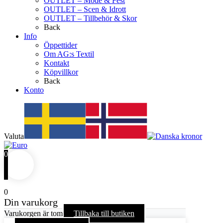
OUTLET – Mode & Fest
OUTLET – Scen & Idrott
OUTLET – Tillbehör & Skor
Back
Info
Öppettider
Om AG:s Textil
Kontakt
Köpvillkor
Back
Konto
Valuta
0
0
Din varukorg
Varukorgen är tom
Tillbaka till butiken