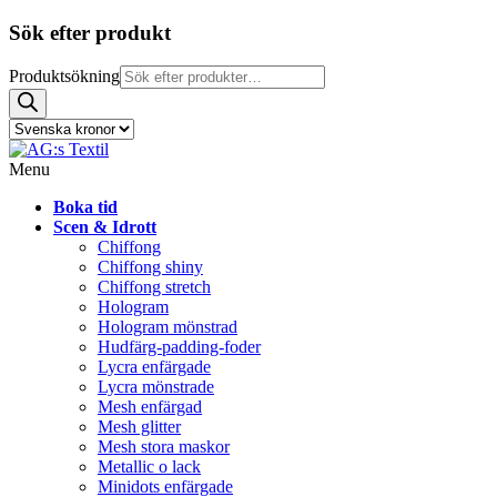
Sök efter produkt
Produktsökning
Menu
Boka tid
Scen & Idrott
Chiffong
Chiffong shiny
Chiffong stretch
Hologram
Hologram mönstrad
Hudfärg-padding-foder
Lycra enfärgade
Lycra mönstrade
Mesh enfärgad
Mesh glitter
Mesh stora maskor
Metallic o lack
Minidots enfärgade