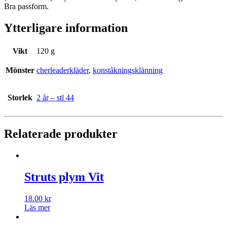
Bra passform.
Ytterligare information
Vikt
120 g
Mönster
cherleaderkläder
,
konståkningsklänning
Storlek
2 år – stl 44
Relaterade produkter
Struts plym Vit
18.00
kr
Läs mer