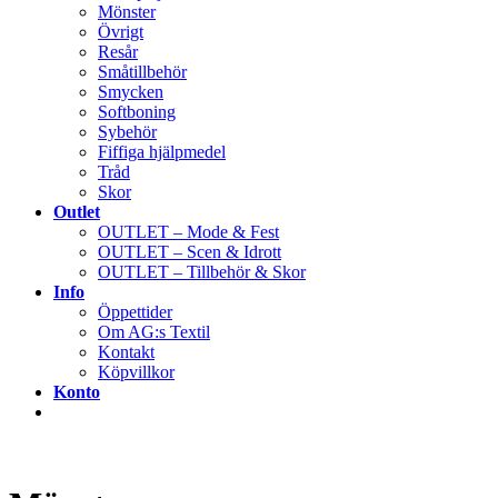
Mönster
Övrigt
Resår
Småtillbehör
Smycken
Softboning
Sybehör
Fiffiga hjälpmedel
Tråd
Skor
Outlet
OUTLET – Mode & Fest
OUTLET – Scen & Idrott
OUTLET – Tillbehör & Skor
Info
Öppettider
Om AG:s Textil
Kontakt
Köpvillkor
Konto