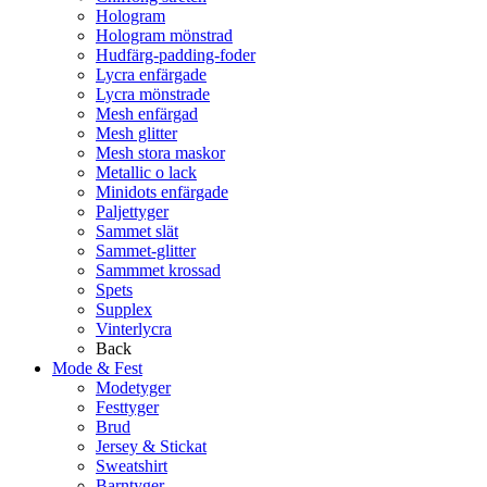
Hologram
Hologram mönstrad
Hudfärg-padding-foder
Lycra enfärgade
Lycra mönstrade
Mesh enfärgad
Mesh glitter
Mesh stora maskor
Metallic o lack
Minidots enfärgade
Paljettyger
Sammet slät
Sammet-glitter
Sammmet krossad
Spets
Supplex
Vinterlycra
Back
Mode & Fest
Modetyger
Festtyger
Brud
Jersey & Stickat
Sweatshirt
Barntyger