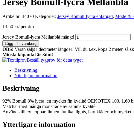
Jersey Bomull-lycra Mellanblå
Artikelnr:
34070
Kategorier:
Jersey Bomull-lycra enfärgad
,
Mode & F
13.50
kr
/ per dm
Jersey Bomull-lycra Mellanblå mängd
Lägg till i varukorg
OBS!
Varan säljs i decimeter längder! Vill du t.ex. köpa 2 meter, så s
Minsta köpantal är 3dm!
Beställ tygprov för detta tyget
Beskrivning
Ytterligare information
Beskrivning
92% Bomull 8% lycra, en mycket fin kvalité OEKOTEX 100. 1,60 b
Matchar med många mönstrade av samma kvalité.
Används till ex. toppar, linnen, tunika, tights, barnkläder och mycket m
Ytterligare information