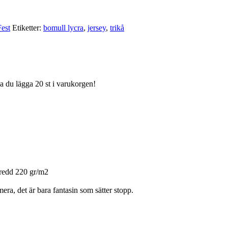
est
Etiketter:
bomull lycra
,
jersey
,
trikå
ka du lägga 20 st i varukorgen!
redd 220 gr/m2
era, det är bara fantasin som sätter stopp.