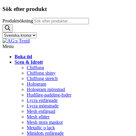
Sök efter produkt
Produktsökning
Menu
Boka tid
Scen & Idrott
Chiffong
Chiffong shiny
Chiffong stretch
Hologram
Hologram mönstrad
Hudfärg-padding-foder
Lycra enfärgade
Lycra mönstrade
Mesh enfärgad
Mesh glitter
Mesh stora maskor
Metallic o lack
Minidots enfärgade