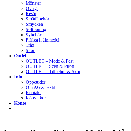
Mönster
Övrigt
Resår
Småtillbehör
Smycken
Softboning
Sybehör
Fiffiga hjälpmedel
Tråd
Skor
Outlet
OUTLET – Mode & Fest
OUTLET – Scen & Idrott
OUTLET – Tillbehör & Skor
Info
Öppettider
Om AG:s Textil
Kontakt
Köpvillkor
Konto