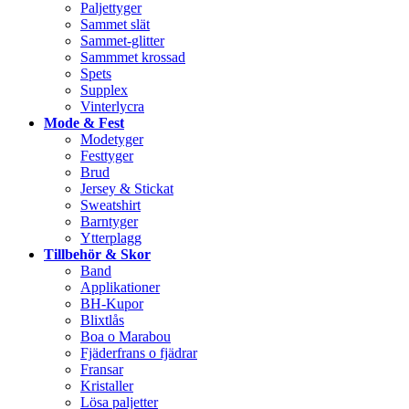
Paljettyger
Sammet slät
Sammet-glitter
Sammmet krossad
Spets
Supplex
Vinterlycra
Mode & Fest
Modetyger
Festtyger
Brud
Jersey & Stickat
Sweatshirt
Barntyger
Ytterplagg
Tillbehör & Skor
Band
Applikationer
BH-Kupor
Blixtlås
Boa o Marabou
Fjäderfrans o fjädrar
Fransar
Kristaller
Lösa paljetter