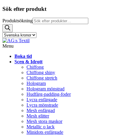
Sök efter produkt
Produktsökning
Menu
Boka tid
Scen & Idrott
Chiffong
Chiffong shiny
Chiffong stretch
Hologram
Hologram mönstrad
Hudfärg-padding-foder
Lycra enfärgade
Lycra mönstrade
Mesh enfärgad
Mesh glitter
Mesh stora maskor
Metallic o lack
Minidots enfärgade