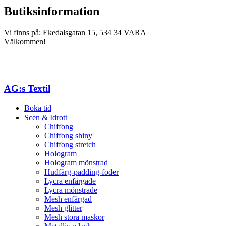
Butiksinformation
Vi finns på: Ekedalsgatan 15, 534 34 VARA
Välkommen!
AG:s Textil
Boka tid
Scen & Idrott
Chiffong
Chiffong shiny
Chiffong stretch
Hologram
Hologram mönstrad
Hudfärg-padding-foder
Lycra enfärgade
Lycra mönstrade
Mesh enfärgad
Mesh glitter
Mesh stora maskor