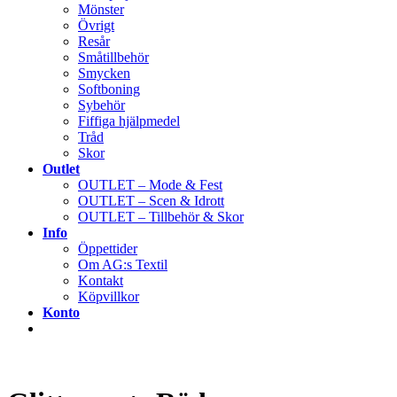
Mönster
Övrigt
Resår
Småtillbehör
Smycken
Softboning
Sybehör
Fiffiga hjälpmedel
Tråd
Skor
Outlet
OUTLET – Mode & Fest
OUTLET – Scen & Idrott
OUTLET – Tillbehör & Skor
Info
Öppettider
Om AG:s Textil
Kontakt
Köpvillkor
Konto