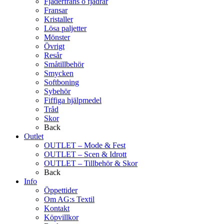
Fjäderfrans o fjädrar
Fransar
Kristaller
Lösa paljetter
Mönster
Övrigt
Resår
Småtillbehör
Smycken
Softboning
Sybehör
Fiffiga hjälpmedel
Tråd
Skor
Back
Outlet
OUTLET – Mode & Fest
OUTLET – Scen & Idrott
OUTLET – Tillbehör & Skor
Back
Info
Öppettider
Om AG:s Textil
Kontakt
Köpvillkor