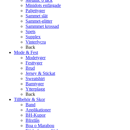
Metallic o lack
Minidots enfärgade
Paljettyger
Sammet slät
Sammet-glitter
Sammmet krossad
Spets
Supplex
Vinterlycra
Back
Mode & Fest
Modetyger
Festtyger
Brud
Jersey & Stickat
Sweatshirt
Barntyger
Ytterplagg
Back
Tillbehör & Skor
Band
Applikationer
BH-Kupor
Blixtlås
Boa o Marabou