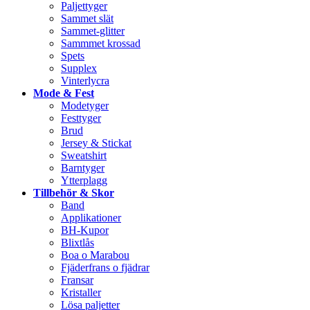
Paljettyger
Sammet slät
Sammet-glitter
Sammmet krossad
Spets
Supplex
Vinterlycra
Mode & Fest
Modetyger
Festtyger
Brud
Jersey & Stickat
Sweatshirt
Barntyger
Ytterplagg
Tillbehör & Skor
Band
Applikationer
BH-Kupor
Blixtlås
Boa o Marabou
Fjäderfrans o fjädrar
Fransar
Kristaller
Lösa paljetter