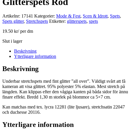
Glitterspets Röd
Artikelnr:
17141
Kategorier:
Mode & Fest
,
Scen & Idrott
,
Spets
,
Spets glitter
,
Stretchspets
Etiketter:
glitterspets
,
spets
19.50
kr
/ per dm
Slut i lager
Beskrivning
Ytterligare information
Beskrivning
Underbar stretchspets med fint glitter ”all over”. Väldigt svårt att få
kameran att visa glittret. 95% polyester 5% elastan. Mest stretch på
längden. Kan klippas efter den vågiga kanten på båda sidor för ännu
finare effekt. Bredd 1,30 m storlek på blommor ca 5×7 cm.
Kan matchas med tex. lycra 12281 (lite ljusare), stretchsatin 22047
och duchesse 20116.
Ytterligare information