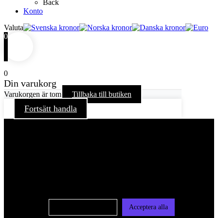
Back
Konto
Valuta
0
0
Din varukorg
Varukorgen är tom
Tillbaka till butiken
Fortsätt handla
För att ge dig en bättre upplevelse och service använder vi
oss av cookies på denna sajt. Cookies kan komma att
användas för personlig och icke personlig annonsering. Läs
vår integritetspolicy
Cookie-inställningar
Acceptera alla