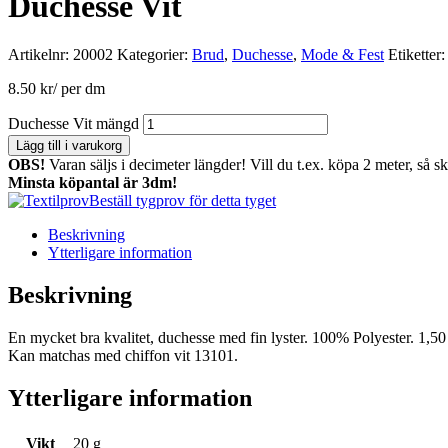
Duchesse Vit
Artikelnr:
20002
Kategorier:
Brud
,
Duchesse
,
Mode & Fest
Etiketter
8.50
kr
/ per dm
Duchesse Vit mängd
Lägg till i varukorg
OBS!
Varan säljs i decimeter längder! Vill du t.ex. köpa 2 meter, så s
Minsta köpantal är 3dm!
Beställ tygprov för detta tyget
Beskrivning
Ytterligare information
Beskrivning
En mycket bra kvalitet, duchesse med fin lyster. 100% Polyester. 1,50
Kan matchas med chiffon vit 13101.
Ytterligare information
Vikt
20 g