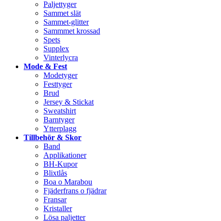
Paljettyger
Sammet slät
Sammet-glitter
Sammmet krossad
Spets
Supplex
Vinterlycra
Mode & Fest
Modetyger
Festtyger
Brud
Jersey & Stickat
Sweatshirt
Barntyger
Ytterplagg
Tillbehör & Skor
Band
Applikationer
BH-Kupor
Blixtlås
Boa o Marabou
Fjäderfrans o fjädrar
Fransar
Kristaller
Lösa paljetter