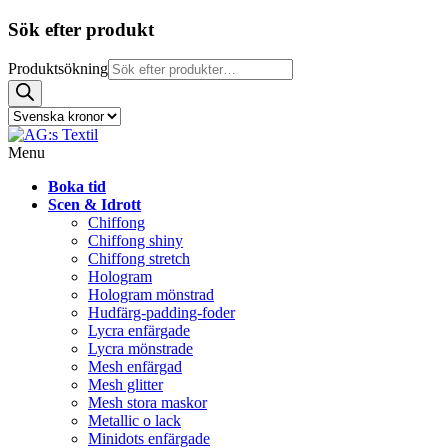
Sök efter produkt
Produktsökning
Menu
Boka tid
Scen & Idrott
Chiffong
Chiffong shiny
Chiffong stretch
Hologram
Hologram mönstrad
Hudfärg-padding-foder
Lycra enfärgade
Lycra mönstrade
Mesh enfärgad
Mesh glitter
Mesh stora maskor
Metallic o lack
Minidots enfärgade