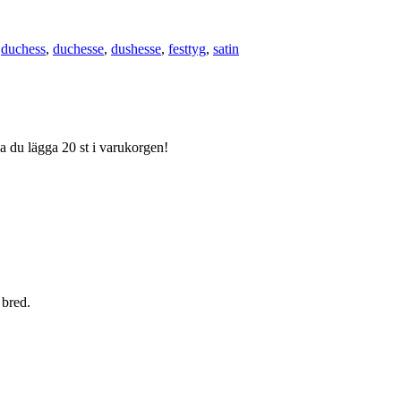
:
duchess
,
duchesse
,
dushesse
,
festtyg
,
satin
ka du lägga 20 st i varukorgen!
 bred.