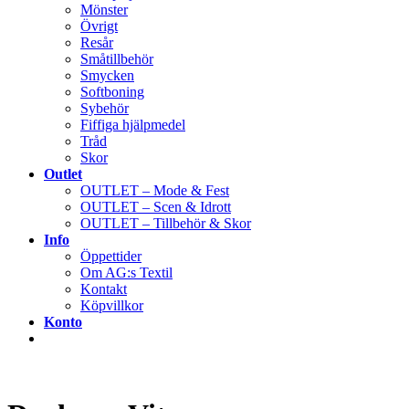
Mönster
Övrigt
Resår
Småtillbehör
Smycken
Softboning
Sybehör
Fiffiga hjälpmedel
Tråd
Skor
Outlet
OUTLET – Mode & Fest
OUTLET – Scen & Idrott
OUTLET – Tillbehör & Skor
Info
Öppettider
Om AG:s Textil
Kontakt
Köpvillkor
Konto