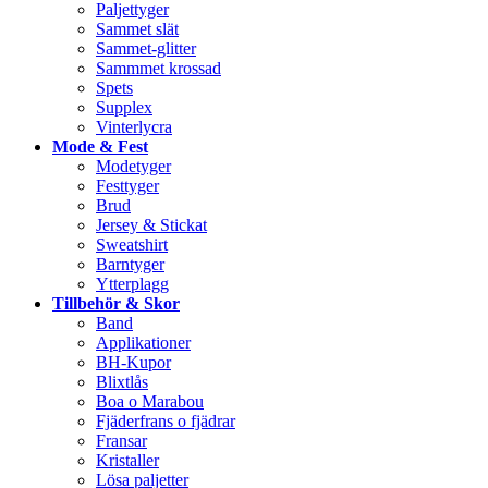
Paljettyger
Sammet slät
Sammet-glitter
Sammmet krossad
Spets
Supplex
Vinterlycra
Mode & Fest
Modetyger
Festtyger
Brud
Jersey & Stickat
Sweatshirt
Barntyger
Ytterplagg
Tillbehör & Skor
Band
Applikationer
BH-Kupor
Blixtlås
Boa o Marabou
Fjäderfrans o fjädrar
Fransar
Kristaller
Lösa paljetter