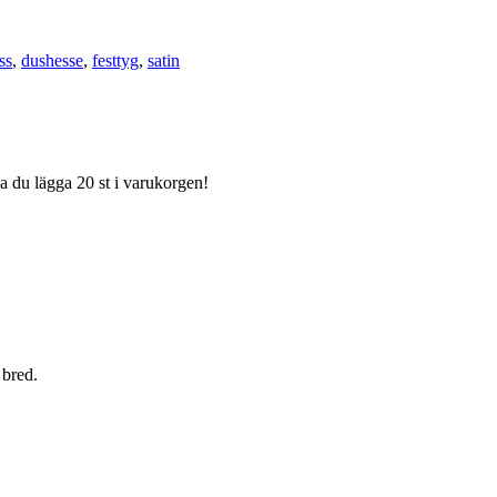
ss
,
dushesse
,
festtyg
,
satin
ka du lägga 20 st i varukorgen!
 bred.