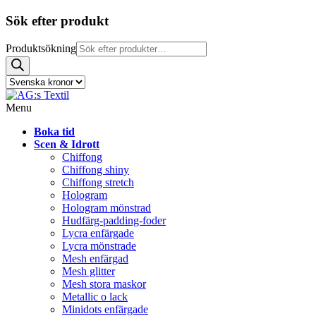
Sök efter produkt
Produktsökning
Menu
Boka tid
Scen & Idrott
Chiffong
Chiffong shiny
Chiffong stretch
Hologram
Hologram mönstrad
Hudfärg-padding-foder
Lycra enfärgade
Lycra mönstrade
Mesh enfärgad
Mesh glitter
Mesh stora maskor
Metallic o lack
Minidots enfärgade