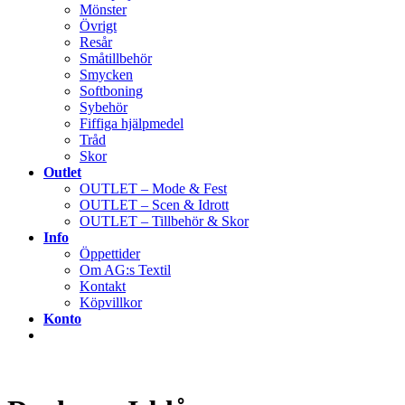
Mönster
Övrigt
Resår
Småtillbehör
Smycken
Softboning
Sybehör
Fiffiga hjälpmedel
Tråd
Skor
Outlet
OUTLET – Mode & Fest
OUTLET – Scen & Idrott
OUTLET – Tillbehör & Skor
Info
Öppettider
Om AG:s Textil
Kontakt
Köpvillkor
Konto