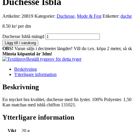
Duchesse Isblå
Artikelnr:
20819
Kategorier:
Duchesse
,
Mode & Fest
Etiketter:
duche
8.50
kr
/ per dm
Duchesse Isblå mängd
Lägg till i varukorg
OBS!
Varan säljs i decimeter längder! Vill du t.ex. köpa 2 meter, så s
Minsta köpantal är 3dm!
Beställ tygprov för detta tyget
Beskrivning
Ytterligare information
Beskrivning
En mycket bra kvalitet, duchesse med fin lyster. 100% Polyester. 1,50
Kan matchas med isblå chiffon 131021.
Ytterligare information
Vikt
20 g