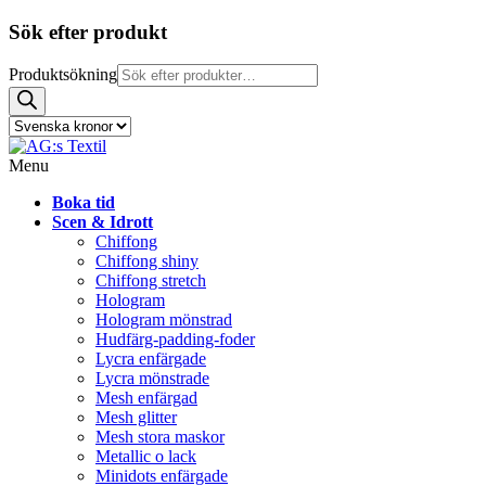
Sök efter produkt
Produktsökning
Menu
Boka tid
Scen & Idrott
Chiffong
Chiffong shiny
Chiffong stretch
Hologram
Hologram mönstrad
Hudfärg-padding-foder
Lycra enfärgade
Lycra mönstrade
Mesh enfärgad
Mesh glitter
Mesh stora maskor
Metallic o lack
Minidots enfärgade