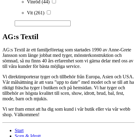
Vinröd
(44)
Vit
(261)
AG:s Textil
AG:s Textil är ett familjeföretag som startades 1990 av Anne-Grete
Jansson som länge jobbat med tyger, mönsterkonstruktion och
sömnad, så nu finns 40 års erfarenhet som vi gärna delar med oss av
till våra kunder för bästa möjliga service.
Vi direktimporterar tyger och tillbehör från Europa, Asien och USA.
Vår målsättning är att vara ”upp to date” med modet och se till att ha
riktigt fräscha tyger i butiken och på hemsidan. Vi har tyger och
tillbehör av högsta kvalitet till scen, show, idrott, brud, bal, fest,
mode, barn och mjukis.
Vi ser fram emot att ha dig som kund i vår butik eller via vår webb
shop. Välkommen!
Start
Scen & Idrott