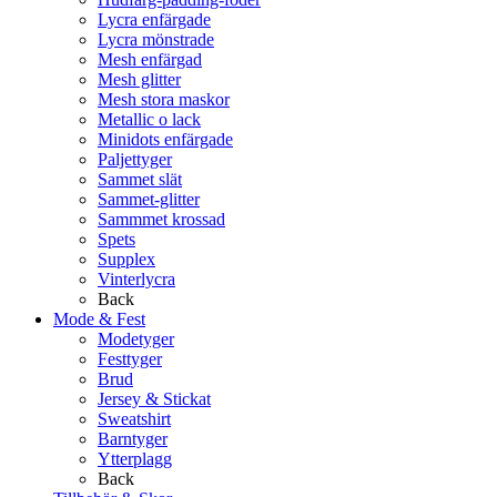
Lycra enfärgade
Lycra mönstrade
Mesh enfärgad
Mesh glitter
Mesh stora maskor
Metallic o lack
Minidots enfärgade
Paljettyger
Sammet slät
Sammet-glitter
Sammmet krossad
Spets
Supplex
Vinterlycra
Back
Mode & Fest
Modetyger
Festtyger
Brud
Jersey & Stickat
Sweatshirt
Barntyger
Ytterplagg
Back