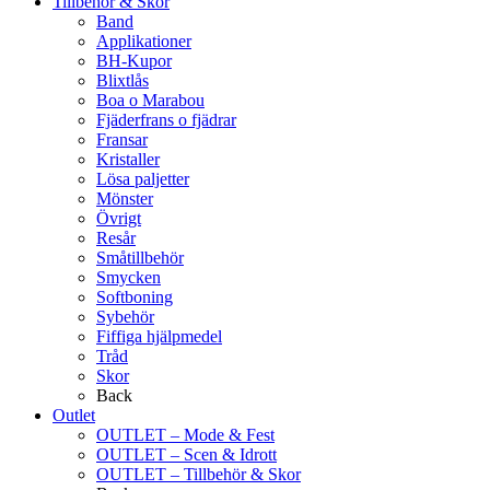
Tillbehör & Skor
Band
Applikationer
BH-Kupor
Blixtlås
Boa o Marabou
Fjäderfrans o fjädrar
Fransar
Kristaller
Lösa paljetter
Mönster
Övrigt
Resår
Småtillbehör
Smycken
Softboning
Sybehör
Fiffiga hjälpmedel
Tråd
Skor
Back
Outlet
OUTLET – Mode & Fest
OUTLET – Scen & Idrott
OUTLET – Tillbehör & Skor