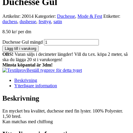
Duchesse Gul
Artikelnr:
20014
Kategorier:
Duchesse
,
Mode & Fest
Etiketter:
duchess
,
dushesse
,
festtyg
,
satin
8.50
kr
/ per dm
Duchesse Gul mängd
Lägg till i varukorg
OBS!
Varan säljs i decimeter längder! Vill du t.ex. köpa 2 meter, så
ska du lägga 20 st i varukorgen!
Minsta köpantal är 3dm!
Beställ tygprov för detta tyget
Beskrivning
Ytterligare information
Beskrivning
En mycket bra kvalitet, duchesse med fin lyster. 100% Polyester.
1,50 bred.
Kan matchas med chiffong