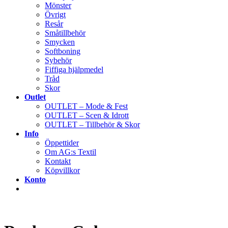
Mönster
Övrigt
Resår
Småtillbehör
Smycken
Softboning
Sybehör
Fiffiga hjälpmedel
Tråd
Skor
Outlet
OUTLET – Mode & Fest
OUTLET – Scen & Idrott
OUTLET – Tillbehör & Skor
Info
Öppettider
Om AG:s Textil
Kontakt
Köpvillkor
Konto