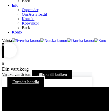
Back
Info
Öppettider
Om AG:s Textil
Kontakt
Köpvillkor
Back
Konto
Valuta
0
0
Din varukorg
Varukorgen är tom
Tillbaka till butiken
Fortsätt handla
För att ge dig en bättre upplevelse och service använder vi
oss av cookies på denna sajt. Cookies kan komma att