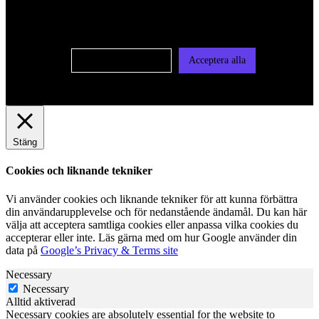
användas för personlig och icke personlig annonsering. Läs
vår integritetspolicy
Cookie-inställningar
Acceptera alla
Stäng
Cookies och liknande tekniker
Vi använder cookies och liknande tekniker för att kunna förbättra
din användarupplevelse och för nedanstående ändamål. Du kan här
välja att acceptera samtliga cookies eller anpassa vilka cookies du
accepterar eller inte. Läs gärna med om hur Google använder din
data på
Google’s Privacy & Terms site
Necessary
Necessary
Alltid aktiverad
Necessary cookies are absolutely essential for the website to