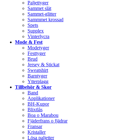
Paljettyger
Sammet slät
Sammet-glitter
Sammmet krossad
Spets
Supplex
Vinterlycra
Mode & Fest
Modetyger
Festtyger
Brud
Jersey & Stickat
Sweatshirt
Barntyger
Ytterplagg
Tillbehör & Skor
Band
Applikationer
BH-Kupor
Blixtlås
Boa o Marabou
Fjäderfrans o fjädrar
Fransar
Kristaller
Lösa paljetter