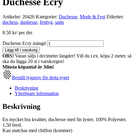
Duchesse Ecry
Artikelnr:
20426
Kategorier:
Duchesse
,
Mode & Fest
Etiketter:
duchess
,
dushesse
,
festtyg
,
satin
8.50
kr
/ per dm
Duchesse Ecry mängd
Lägg till i varukorg
OBS!
Varan säljs i decimeter längder! Vill du t.ex. köpa 2 meter, så
ska du lägga 20 st i varukorgen!
Minsta köpantal är 3dm!
Beställ tygprov för detta tyget
Beskrivning
Ytterligare information
Beskrivning
En mycket bra kvalitet, duchesse med fin lyster. 100% Polyester.
1,50 bred.
Kan matchas med chiffon (kommer)