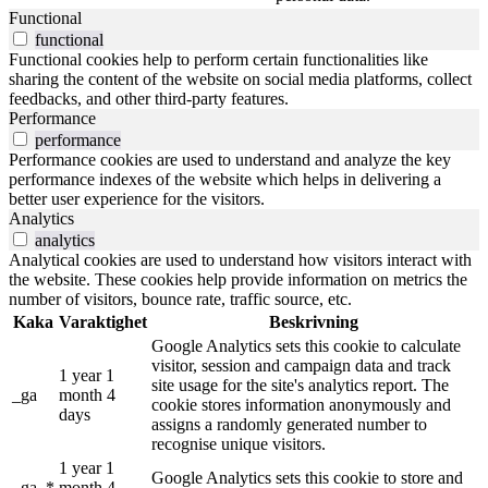
Functional
functional
Functional cookies help to perform certain functionalities like
sharing the content of the website on social media platforms, collect
feedbacks, and other third-party features.
Performance
performance
Performance cookies are used to understand and analyze the key
performance indexes of the website which helps in delivering a
better user experience for the visitors.
Analytics
analytics
Analytical cookies are used to understand how visitors interact with
the website. These cookies help provide information on metrics the
number of visitors, bounce rate, traffic source, etc.
Kaka
Varaktighet
Beskrivning
Google Analytics sets this cookie to calculate
visitor, session and campaign data and track
1 year 1
site usage for the site's analytics report. The
_ga
month 4
cookie stores information anonymously and
days
assigns a randomly generated number to
recognise unique visitors.
1 year 1
Google Analytics sets this cookie to store and
_ga_*
month 4