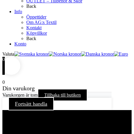
OUTLET – Tillbehör & Skor
Back
Info
Öppettider
Om AG:s Textil
Kontakt
Köpvillkor
Back
Konto
Valuta
0
0
Din varukorg
Varukorgen är tom
Tillbaka till butiken
Fortsätt handla
För att ge dig en bättre upplevelse och service använder vi