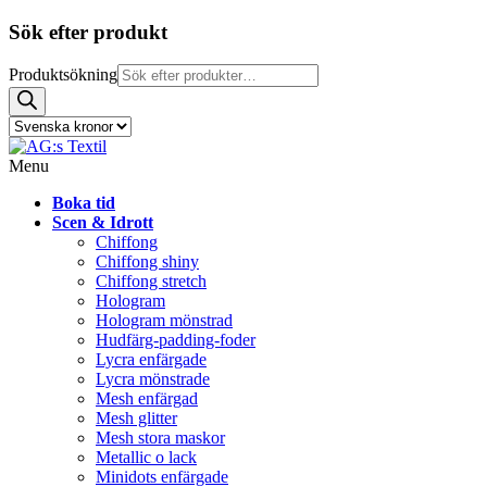
Sök efter produkt
Produktsökning
Menu
Boka tid
Scen & Idrott
Chiffong
Chiffong shiny
Chiffong stretch
Hologram
Hologram mönstrad
Hudfärg-padding-foder
Lycra enfärgade
Lycra mönstrade
Mesh enfärgad
Mesh glitter
Mesh stora maskor
Metallic o lack
Minidots enfärgade