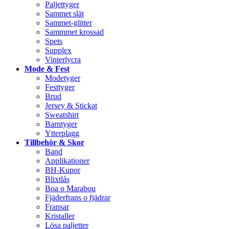
Paljettyger
Sammet slät
Sammet-glitter
Sammmet krossad
Spets
Supplex
Vinterlycra
Mode & Fest
Modetyger
Festtyger
Brud
Jersey & Stickat
Sweatshirt
Barntyger
Ytterplagg
Tillbehör & Skor
Band
Applikationer
BH-Kupor
Blixtlås
Boa o Marabou
Fjäderfrans o fjädrar
Fransar
Kristaller
Lösa paljetter