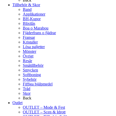
Back
Tillbehör & Skor
Band
Applikationer
BH-Kupor
Blixtlås
Boa o Marabou
Fjäderfrans o fjädrar
Fransar
Kristaller
Lösa paljetter
Mönster
Övrigt
Resår
Småtillbehör
Smycken
Softboning
Sybehör
Fiffiga hjälpmedel
Tråd
Skor
Back
Outlet
OUTLET – Mode & Fest
OUTLET – Scen & Idrott