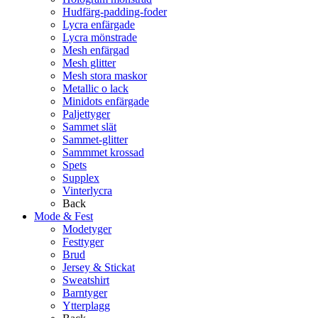
Hudfärg-padding-foder
Lycra enfärgade
Lycra mönstrade
Mesh enfärgad
Mesh glitter
Mesh stora maskor
Metallic o lack
Minidots enfärgade
Paljettyger
Sammet slät
Sammet-glitter
Sammmet krossad
Spets
Supplex
Vinterlycra
Back
Mode & Fest
Modetyger
Festtyger
Brud
Jersey & Stickat
Sweatshirt
Barntyger
Ytterplagg