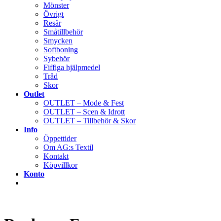
Mönster
Övrigt
Resår
Småtillbehör
Smycken
Softboning
Sybehör
Fiffiga hjälpmedel
Tråd
Skor
Outlet
OUTLET – Mode & Fest
OUTLET – Scen & Idrott
OUTLET – Tillbehör & Skor
Info
Öppettider
Om AG:s Textil
Kontakt
Köpvillkor
Konto