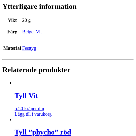
Ytterligare information
Vikt
20 g
Färg
Beige
,
Vit
Material
Festtyg
Relaterade produkter
Tyll Vit
5.50
kr
/ per dm
Lägg till i varukorg
Tyll ”phycho” röd