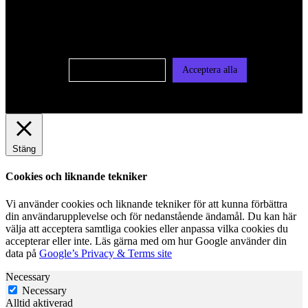
oss av cookies på denna sajt. Cookies kan komma att
användas för personlig och icke personlig annonsering. Läs
vår integritetspolicy
Cookie-inställningar
Acceptera alla
Stäng
Cookies och liknande tekniker
Vi använder cookies och liknande tekniker för att kunna förbättra
din användarupplevelse och för nedanstående ändamål. Du kan här
välja att acceptera samtliga cookies eller anpassa vilka cookies du
accepterar eller inte. Läs gärna med om hur Google använder din
data på
Google’s Privacy & Terms site
Necessary
Necessary
Alltid aktiverad