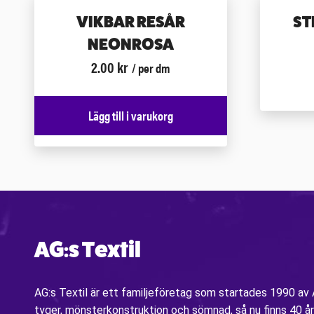
VIKBAR RESÅR
ST
NEONROSA
2.00
kr
/ per dm
Lägg till i varukorg
AG:s Textil
AG:s Textil är ett familjeföretag som startades 1990 a
tyger, mönsterkonstruktion och sömnad, så nu finns 40 år