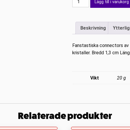
Lägg till i varukorg
Tre
rad
AB
Beskrivning
Ytterli
15
cm
mängd
Fanstastiska connectors av f
kristaller. Bredd 1,3 cm Län
Vikt
20 g
Relaterade produkter