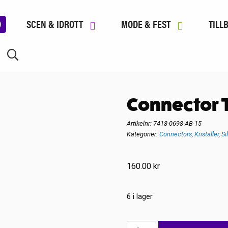
D
SCEN & IDROTT
MODE & FEST
TILL
Connector T
Artikelnr:
7418-0698-AB-15
Kategorier:
Connectors
,
Kristaller
,
Si
160.00
kr
6 i lager
Connector