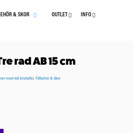
BEHÖR & SKOR
OUTLET
INFO
re rad AB 15 cm
lver med AB kristaller
,
Tillbehör & Skor