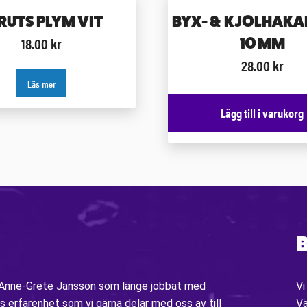
RUTS PLYM VIT
BYX- & KJOLHAKA
18.00
kr
10 MM
28.00
kr
Läs mer
Lägg till i varukorg
B
v Anne-Grete Jansson som länge jobbat med
Vi
s erfarenhet som vi gärna delar med oss av till
V