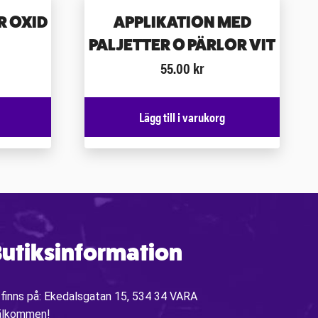
R OXID
APPLIKATION MED
PALJETTER O PÄRLOR VIT
55.00
kr
Lägg till i varukorg
utiksinformation
 finns på: Ekedalsgatan 15, 534 34 VARA
älkommen!