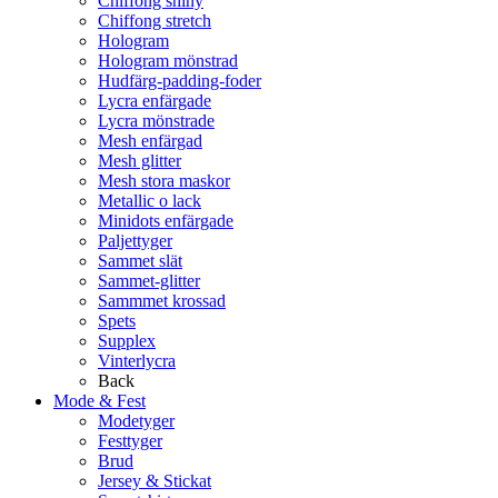
Chiffong shiny
Chiffong stretch
Hologram
Hologram mönstrad
Hudfärg-padding-foder
Lycra enfärgade
Lycra mönstrade
Mesh enfärgad
Mesh glitter
Mesh stora maskor
Metallic o lack
Minidots enfärgade
Paljettyger
Sammet slät
Sammet-glitter
Sammmet krossad
Spets
Supplex
Vinterlycra
Back
Mode & Fest
Modetyger
Festtyger
Brud
Jersey & Stickat