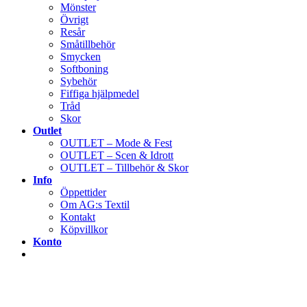
Mönster
Övrigt
Resår
Småtillbehör
Smycken
Softboning
Sybehör
Fiffiga hjälpmedel
Tråd
Skor
Outlet
OUTLET – Mode & Fest
OUTLET – Scen & Idrott
OUTLET – Tillbehör & Skor
Info
Öppettider
Om AG:s Textil
Kontakt
Köpvillkor
Konto