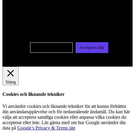
För att ge dig en bättre upplevelse och service använder vi
oss av cookies på denna sajt. Cookies kan komma att
användas för personlig och icke personlig annonsering. Läs
vår integritetspolicy
Cookie-inställningar
Acceptera alla
Stäng
Cookies och liknande tekniker
Vi använder cookies och liknande tekniker för att kunna förbättra
din användarupplevelse och för nedanstående ändamål. Du kan här
välja att acceptera samtliga cookies eller anpassa vilka cookies du
accepterar eller inte. Läs gärna med om hur Google använder din
data på
Google’s Privacy & Terms site