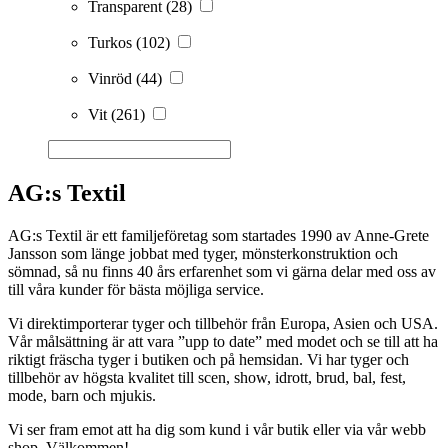
Transparent
(28)
Turkos
(102)
Vinröd
(44)
Vit
(261)
AG:s Textil
AG:s Textil är ett familjeföretag som startades 1990 av Anne-Grete
Jansson som länge jobbat med tyger, mönsterkonstruktion och
sömnad, så nu finns 40 års erfarenhet som vi gärna delar med oss av
till våra kunder för bästa möjliga service.
Vi direktimporterar tyger och tillbehör från Europa, Asien och USA.
Vår målsättning är att vara ”upp to date” med modet och se till att ha
riktigt fräscha tyger i butiken och på hemsidan. Vi har tyger och
tillbehör av högsta kvalitet till scen, show, idrott, brud, bal, fest,
mode, barn och mjukis.
Vi ser fram emot att ha dig som kund i vår butik eller via vår webb
shop. Välkommen!