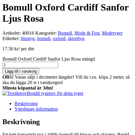
Bomull Oxford Cardiff Sanfor
Ljus Rosa
Artikelnr:
40016
Kategorier:
Bomull
,
Mode & Fest
,
Modetyger
Etiketter:
blustyg
,
bomull
,
oxford
,
skjorttyg
17.50
kr
/ per dm
Bomull Oxford Cardiff Sanfor Ljus Rosa mängd
Lägg till i varukorg
OBS!
Varan säljs i decimeter längder! Vill du t.ex. köpa 2 meter, så
ska du lägga 20 st i varukorgen!
Minsta köpantal är 3dm!
Beställ tygprov för detta tyget
Beskrivning
Ytterligare information
Beskrivning
Ett helt fantastiskt tyg i 100% bomull till blusar och skjortor. Bredd