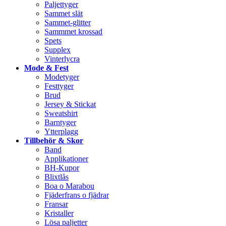
Paljettyger
Sammet slät
Sammet-glitter
Sammmet krossad
Spets
Supplex
Vinterlycra
Mode & Fest
Modetyger
Festtyger
Brud
Jersey & Stickat
Sweatshirt
Barntyger
Ytterplagg
Tillbehör & Skor
Band
Applikationer
BH-Kupor
Blixtlås
Boa o Marabou
Fjäderfrans o fjädrar
Fransar
Kristaller
Lösa paljetter