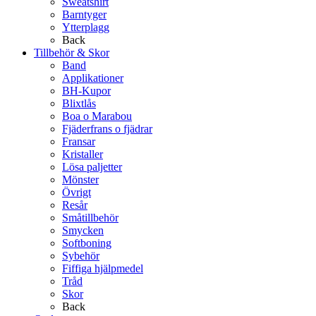
Sweatshirt
Barntyger
Ytterplagg
Back
Tillbehör & Skor
Band
Applikationer
BH-Kupor
Blixtlås
Boa o Marabou
Fjäderfrans o fjädrar
Fransar
Kristaller
Lösa paljetter
Mönster
Övrigt
Resår
Småtillbehör
Smycken
Softboning
Sybehör
Fiffiga hjälpmedel
Tråd
Skor
Back