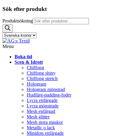
Sök efter produkt
Produktsökning
Menu
Boka tid
Scen & Idrott
Chiffong
Chiffong shiny
Chiffong stretch
Hologram
Hologram mönstrad
Hudfärg-padding-foder
Lycra enfärgade
Lycra mönstrade
Mesh enfärgad
Mesh glitter
Mesh stora maskor
Metallic o lack
Minidots enfärgade