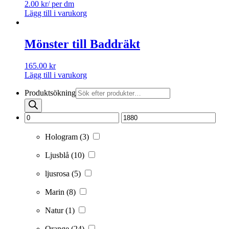
2.00
kr
/ per dm
Lägg till i varukorg
Mönster till Baddräkt
165.00
kr
Lägg till i varukorg
Produktsökning
Hologram
(3)
Ljusblå
(10)
ljusrosa
(5)
Marin
(8)
Natur
(1)
Orange
(24)