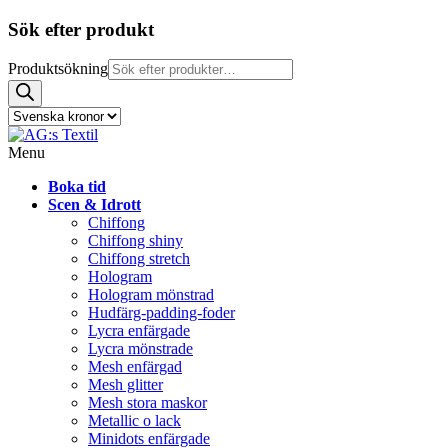
Sök efter produkt
Produktsökning
Menu
Boka tid
Scen & Idrott
Chiffong
Chiffong shiny
Chiffong stretch
Hologram
Hologram mönstrad
Hudfärg-padding-foder
Lycra enfärgade
Lycra mönstrade
Mesh enfärgad
Mesh glitter
Mesh stora maskor
Metallic o lack
Minidots enfärgade