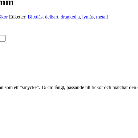
4 mm
Skor
Etiketter:
Blixtlås
,
delbart
,
dragkedja
,
lynlås
,
metall
tan som ett ”smycke”. 16 cm långt, passande till fickor och matchar den