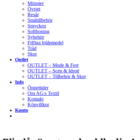
Mönster
Övrigt
Resår
Småtillbehör
Smycken
Softboning
Sybehör
Fiffiga hjälpmedel
Tråd
Skor
Outlet
OUTLET – Mode & Fest
OUTLET – Scen & Idrott
OUTLET – Tillbehör & Skor
Info
Öppettider
Om AG:s Textil
Kontakt
Köpvillkor
Konto