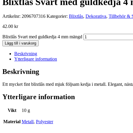
Blixtlås Svart med guldkedja 
Artikelnr:
2096707316
Kategorier:
Blixtlås
,
Dekorativa
,
Tillbehör & 
42.00
kr
Blixtlås Svart med guldkedja 4 mm mängd
Lägg till i varukorg
Beskrivning
Ytterligare information
Beskrivning
Ett mycket fint blixtlås med mjuk följsam kedja i metall. Elegant, näs
Ytterligare information
Vikt
10 g
Material
Metall
,
Polyester