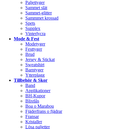
Paljettyger
Sammet slät
Sammet-glitter
Sammmet krossad
Spets
Supplex
Vinterlycra
Mode & Fest
Modetyger
Festtyger
Brud
Jersey & Stickat
Sweatshirt
Barntyger
Ytterplagg
Tillbehör & Skor
Band
Applikationer
BH-Kupor
Blixtlås
Boa o Marabou
Fjäderfrans o fjädrar
Fransar
Kristaller
Lösa paljetter