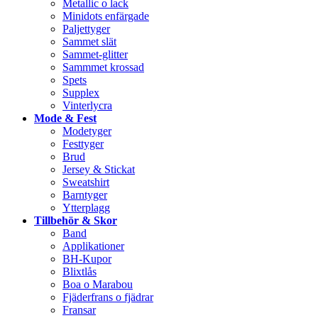
Metallic o lack
Minidots enfärgade
Paljettyger
Sammet slät
Sammet-glitter
Sammmet krossad
Spets
Supplex
Vinterlycra
Mode & Fest
Modetyger
Festtyger
Brud
Jersey & Stickat
Sweatshirt
Barntyger
Ytterplagg
Tillbehör & Skor
Band
Applikationer
BH-Kupor
Blixtlås
Boa o Marabou
Fjäderfrans o fjädrar
Fransar