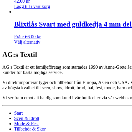
42.00
kr
Lägg till i varukorg
Blixtlås Svart med guldkedja 4 mm de
Från:
66.00
kr
Välj alternativ
AG:s Textil
AG:s Textil är ett familjeföretag som startades 1990 av Anne-Grete Ja
kunder för bästa möjliga service.
Vi direktimporterar tyger och tillbehör från Europa, Asien och USA. Vår
av högsta kvalitet till scen, show, idrott, brud, bal, fest, mode, barn o
Vi ser fram emot att ha dig som kund i vår butik eller via vår webb 
Start
Scen & Idrott
Mode & Fest
Tillbehör & Skor