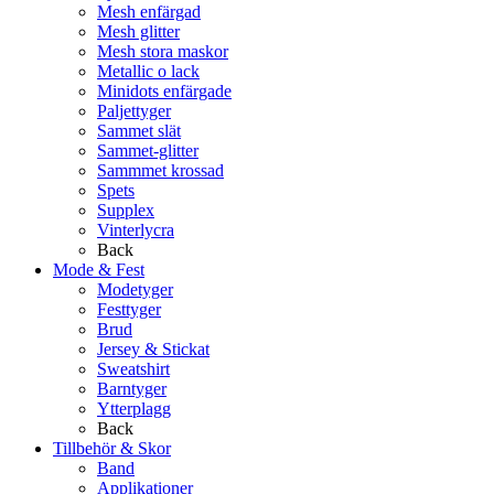
Mesh enfärgad
Mesh glitter
Mesh stora maskor
Metallic o lack
Minidots enfärgade
Paljettyger
Sammet slät
Sammet-glitter
Sammmet krossad
Spets
Supplex
Vinterlycra
Back
Mode & Fest
Modetyger
Festtyger
Brud
Jersey & Stickat
Sweatshirt
Barntyger
Ytterplagg
Back
Tillbehör & Skor
Band
Applikationer