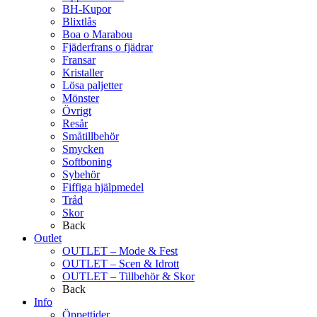
BH-Kupor
Blixtlås
Boa o Marabou
Fjäderfrans o fjädrar
Fransar
Kristaller
Lösa paljetter
Mönster
Övrigt
Resår
Småtillbehör
Smycken
Softboning
Sybehör
Fiffiga hjälpmedel
Tråd
Skor
Back
Outlet
OUTLET – Mode & Fest
OUTLET – Scen & Idrott
OUTLET – Tillbehör & Skor
Back
Info
Öppettider