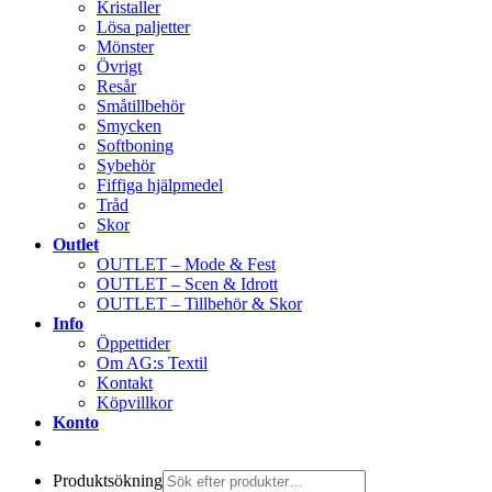
Kristaller
Lösa paljetter
Mönster
Övrigt
Resår
Småtillbehör
Smycken
Softboning
Sybehör
Fiffiga hjälpmedel
Tråd
Skor
Outlet
OUTLET – Mode & Fest
OUTLET – Scen & Idrott
OUTLET – Tillbehör & Skor
Info
Öppettider
Om AG:s Textil
Kontakt
Köpvillkor
Konto
Produktsökning