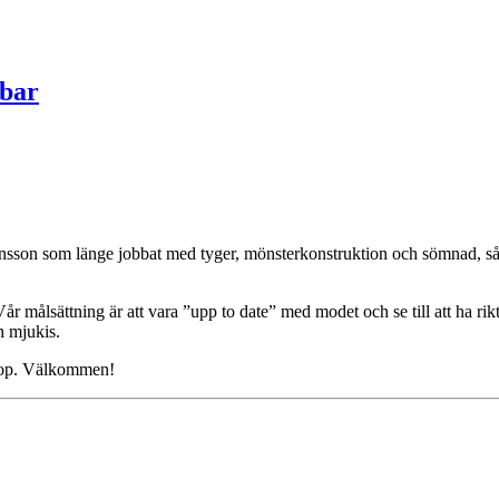
lbar
nsson som länge jobbat med tyger, mönsterkonstruktion och sömnad, så n
 målsättning är att vara ”upp to date” med modet och se till att ha rikt
ch mjukis.
shop. Välkommen!