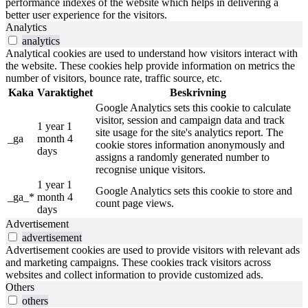
performance indexes of the website which helps in delivering a
better user experience for the visitors.
Analytics
analytics
Analytical cookies are used to understand how visitors interact with
the website. These cookies help provide information on metrics the
number of visitors, bounce rate, traffic source, etc.
Kaka
Varaktighet
Beskrivning
Google Analytics sets this cookie to calculate
visitor, session and campaign data and track
1 year 1
site usage for the site's analytics report. The
_ga
month 4
cookie stores information anonymously and
days
assigns a randomly generated number to
recognise unique visitors.
1 year 1
Google Analytics sets this cookie to store and
_ga_*
month 4
count page views.
days
Advertisement
advertisement
Advertisement cookies are used to provide visitors with relevant ads
and marketing campaigns. These cookies track visitors across
websites and collect information to provide customized ads.
Others
others