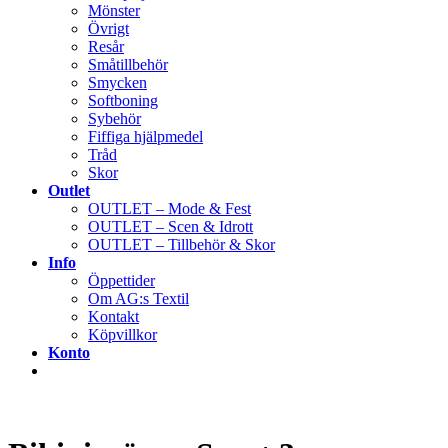
Mönster
Övrigt
Resår
Småtillbehör
Smycken
Softboning
Sybehör
Fiffiga hjälpmedel
Tråd
Skor
Outlet
OUTLET – Mode & Fest
OUTLET – Scen & Idrott
OUTLET – Tillbehör & Skor
Info
Öppettider
Om AG:s Textil
Kontakt
Köpvillkor
Konto