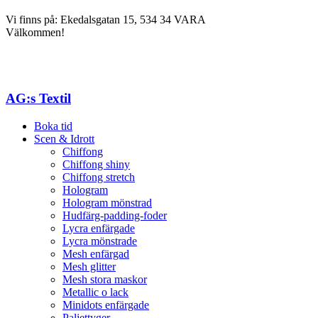
Vi finns på: Ekedalsgatan 15, 534 34 VARA
Välkommen!
AG:s Textil
Boka tid
Scen & Idrott
Chiffong
Chiffong shiny
Chiffong stretch
Hologram
Hologram mönstrad
Hudfärg-padding-foder
Lycra enfärgade
Lycra mönstrade
Mesh enfärgad
Mesh glitter
Mesh stora maskor
Metallic o lack
Minidots enfärgade
Paljettyger