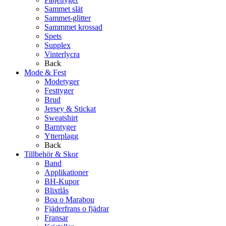
Sammet slät
Sammet-glitter
Sammmet krossad
Spets
Supplex
Vinterlycra
Back
Mode & Fest
Modetyger
Festtyger
Brud
Jersey & Stickat
Sweatshirt
Barntyger
Ytterplagg
Back
Tillbehör & Skor
Band
Applikationer
BH-Kupor
Blixtlås
Boa o Marabou
Fjäderfrans o fjädrar
Fransar