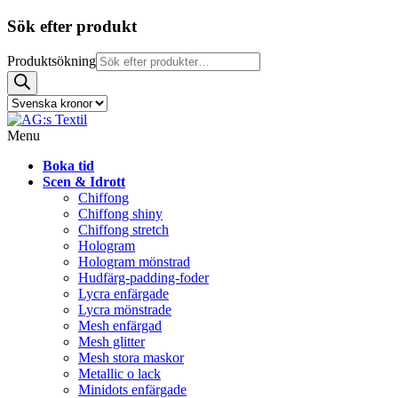
Sök efter produkt
Produktsökning
Menu
Boka tid
Scen & Idrott
Chiffong
Chiffong shiny
Chiffong stretch
Hologram
Hologram mönstrad
Hudfärg-padding-foder
Lycra enfärgade
Lycra mönstrade
Mesh enfärgad
Mesh glitter
Mesh stora maskor
Metallic o lack
Minidots enfärgade