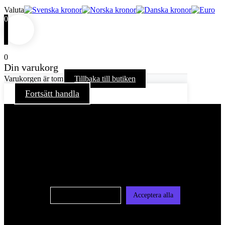
Valuta
0
0
Din varukorg
Varukorgen är tom
Tillbaka till butiken
Fortsätt handla
För att ge dig en bättre upplevelse och service använder vi
oss av cookies på denna sajt. Cookies kan komma att
användas för personlig och icke personlig annonsering. Läs
vår integritetspolicy
Cookie-inställningar
Acceptera alla