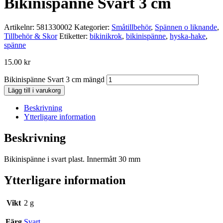
Bikinispänne Svart 3 cm
Artikelnr:
581330002
Kategorier:
Småtillbehör
,
Spännen o liknande
,
Tillbehör & Skor
Etiketter:
bikinikrok
,
bikinispänne
,
hyska-hake
,
spänne
15.00
kr
Bikinispänne Svart 3 cm mängd
Lägg till i varukorg
Beskrivning
Ytterligare information
Beskrivning
Bikinispänne i svart plast. Innermått 30 mm
Ytterligare information
Vikt
2 g
Färg
Svart