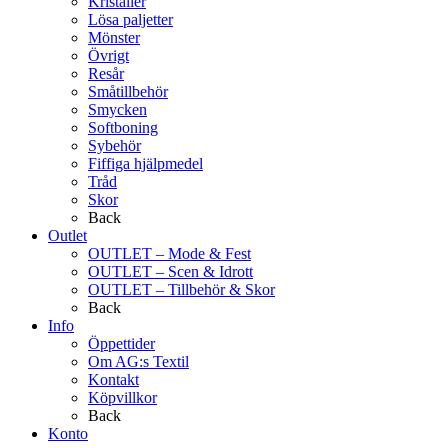
Kristaller
Lösa paljetter
Mönster
Övrigt
Resår
Småtillbehör
Smycken
Softboning
Sybehör
Fiffiga hjälpmedel
Tråd
Skor
Back
Outlet
OUTLET – Mode & Fest
OUTLET – Scen & Idrott
OUTLET – Tillbehör & Skor
Back
Info
Öppettider
Om AG:s Textil
Kontakt
Köpvillkor
Back
Konto