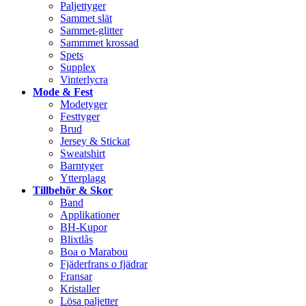
Paljettyger
Sammet slät
Sammet-glitter
Sammmet krossad
Spets
Supplex
Vinterlycra
Mode & Fest
Modetyger
Festtyger
Brud
Jersey & Stickat
Sweatshirt
Barntyger
Ytterplagg
Tillbehör & Skor
Band
Applikationer
BH-Kupor
Blixtlås
Boa o Marabou
Fjäderfrans o fjädrar
Fransar
Kristaller
Lösa paljetter