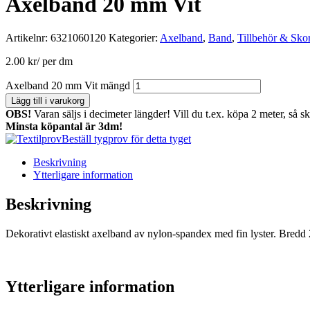
Axelband 20 mm Vit
Artikelnr:
6321060120
Kategorier:
Axelband
,
Band
,
Tillbehör & Sko
2.00
kr
/ per dm
Axelband 20 mm Vit mängd
Lägg till i varukorg
OBS!
Varan säljs i decimeter längder! Vill du t.ex. köpa 2 meter, så s
Minsta köpantal är 3dm!
Beställ tygprov för detta tyget
Beskrivning
Ytterligare information
Beskrivning
Dekorativt elastiskt axelband av nylon-spandex med fin lyster. Bred
Ytterligare information