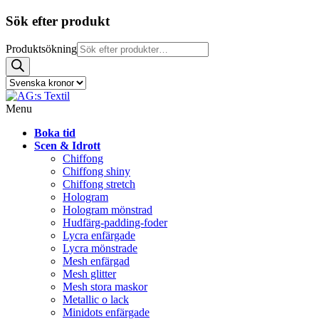
Sök efter produkt
Produktsökning
Menu
Boka tid
Scen & Idrott
Chiffong
Chiffong shiny
Chiffong stretch
Hologram
Hologram mönstrad
Hudfärg-padding-foder
Lycra enfärgade
Lycra mönstrade
Mesh enfärgad
Mesh glitter
Mesh stora maskor
Metallic o lack
Minidots enfärgade