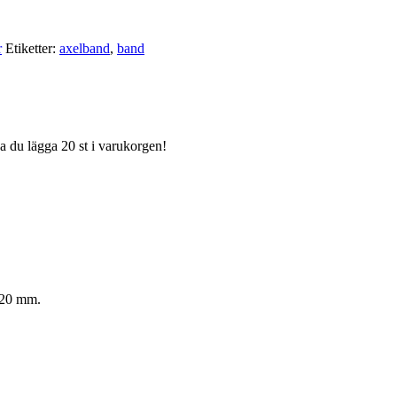
r
Etiketter:
axelband
,
band
ka du lägga 20 st i varukorgen!
d 20 mm.