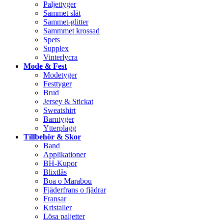
Paljettyger
Sammet slät
Sammet-glitter
Sammmet krossad
Spets
Supplex
Vinterlycra
Mode & Fest
Modetyger
Festtyger
Brud
Jersey & Stickat
Sweatshirt
Barntyger
Ytterplagg
Tillbehör & Skor
Band
Applikationer
BH-Kupor
Blixtlås
Boa o Marabou
Fjäderfrans o fjädrar
Fransar
Kristaller
Lösa paljetter