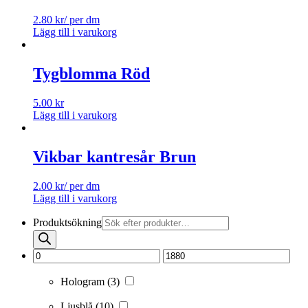
2.80
kr
/ per dm
Lägg till i varukorg
Tygblomma Röd
5.00
kr
Lägg till i varukorg
Vikbar kantresår Brun
2.00
kr
/ per dm
Lägg till i varukorg
Produktsökning
Hologram
(3)
Ljusblå
(10)