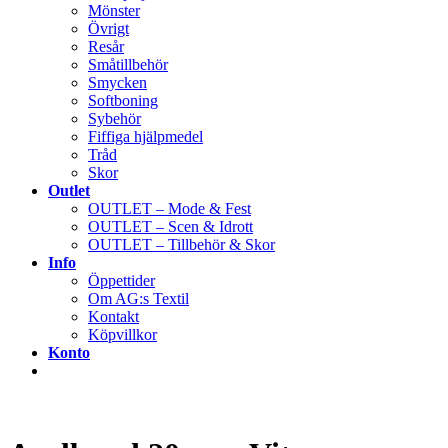
Mönster
Övrigt
Resår
Småtillbehör
Smycken
Softboning
Sybehör
Fiffiga hjälpmedel
Tråd
Skor
Outlet
OUTLET – Mode & Fest
OUTLET – Scen & Idrott
OUTLET – Tillbehör & Skor
Info
Öppettider
Om AG:s Textil
Kontakt
Köpvillkor
Konto