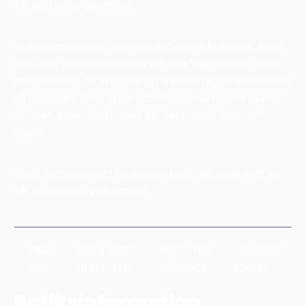
för bästa möjliga service.
Vi direktimporterar tyger och tillbehör från Europa, Asien
och USA. Vår målsättning är att vara ”upp to date” med
modet och se till att ha riktigt fräscha tyger i butiken och
på hemsidan. Vi har tyger och tillbehör av högsta kvalitet
till scen, show, idrott, brud, bal, fest, mode, barn och
mjukis.
Vi ser fram emot att ha dig som kund i vår butik eller via
vår webb shop. Välkommen!
START
SCEN & IDROTT
MODE & FEST
TILLBEHÖR &
SKOR
OM AG:S TEXTIL
KÖPVILLKOR
KONTAKT
Butiksinformation