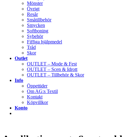
Mönster
Övrigt
Resår
Småtillbehör
Smycken
Softboning
Sybehör
Fiffiga hjälpmedel
Tråd
Skor
Outlet
OUTLET – Mode & Fest
OUTLET – Scen & Idrott
OUTLET – Tillbehör & Skor
Info
Öppettider
Om AG:s Textil
Kontakt
Köpvillkor
Konto