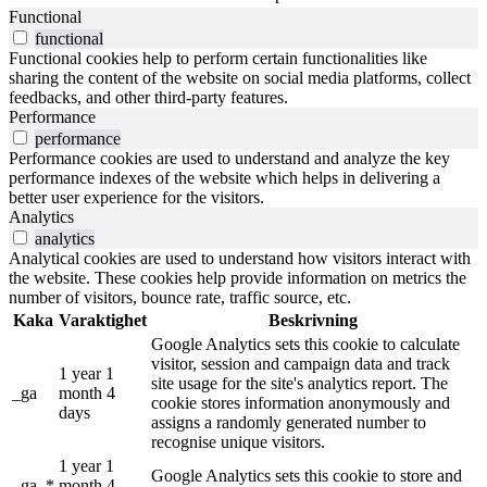
Functional
functional
Functional cookies help to perform certain functionalities like
sharing the content of the website on social media platforms, collect
feedbacks, and other third-party features.
Performance
performance
Performance cookies are used to understand and analyze the key
performance indexes of the website which helps in delivering a
better user experience for the visitors.
Analytics
analytics
Analytical cookies are used to understand how visitors interact with
the website. These cookies help provide information on metrics the
number of visitors, bounce rate, traffic source, etc.
Kaka
Varaktighet
Beskrivning
Google Analytics sets this cookie to calculate
visitor, session and campaign data and track
1 year 1
site usage for the site's analytics report. The
_ga
month 4
cookie stores information anonymously and
days
assigns a randomly generated number to
recognise unique visitors.
1 year 1
Google Analytics sets this cookie to store and
_ga_*
month 4