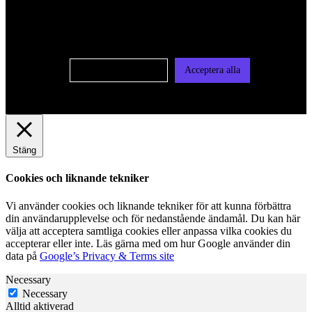
oss av cookies på denna sajt. Cookies kan komma att
användas för personlig och icke personlig annonsering. Läs
vår integritetspolicy
Cookie-inställningar
Acceptera alla
Stäng
Cookies och liknande tekniker
Vi använder cookies och liknande tekniker för att kunna förbättra
din användarupplevelse och för nedanstående ändamål. Du kan här
välja att acceptera samtliga cookies eller anpassa vilka cookies du
accepterar eller inte. Läs gärna med om hur Google använder din
data på
Google’s Privacy & Terms site
Necessary
Necessary
Alltid aktiverad