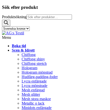
Sök efter produkt
Produktsökning
Menu
Boka tid
Scen & Idrott
Chiffong
Chiffong shiny
Chiffong stretch
Hologram
Hologram mönstrad
Hudfärg-padding-foder
Lycra enfärgade
Lycra mönstrade
Mesh enfärgad
Mesh glitter
Mesh stora maskor
Metallic o lack
Minidots enfärgade