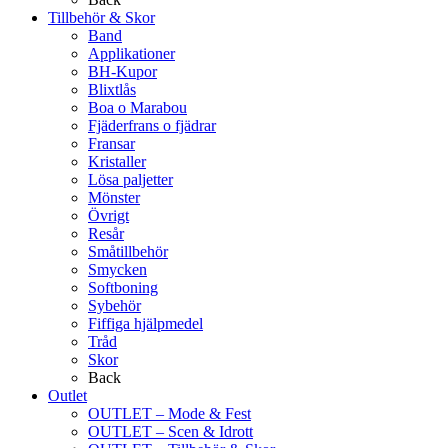
Tillbehör & Skor
Band
Applikationer
BH-Kupor
Blixtlås
Boa o Marabou
Fjäderfrans o fjädrar
Fransar
Kristaller
Lösa paljetter
Mönster
Övrigt
Resår
Småtillbehör
Smycken
Softboning
Sybehör
Fiffiga hjälpmedel
Tråd
Skor
Back
Outlet
OUTLET – Mode & Fest
OUTLET – Scen & Idrott