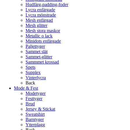
Hudfärg-padding-foder
Lycra enfärgade
Lycra mönstrade
Mesh enfärgad
Mesh glitter
Mesh stora maskor
Metallic o lack
Minidots enfärgade
Paljettyger
Sammet slät
Sammet-glitter
Sammmet krossad
Spets
Supplex
Vinterlycra
Back
Mode & Fest
Modetyger
Festtyger
Brud
Jersey & Stickat
Sweatshirt
Barntyger
Ytterplagg
Back