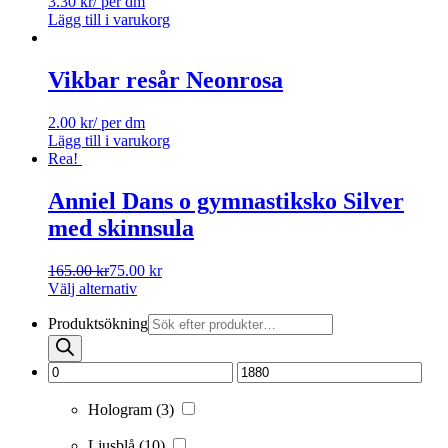
3.30
kr
/ per dm
Lägg till i varukorg
Vikbar resår Neonrosa
2.00
kr
/ per dm
Lägg till i varukorg
Rea!
Anniel Dans o gymnastiksko Silver
med skinnsula
165.00
kr
75.00
kr
Välj alternativ
Produktsökning
Hologram
(3)
Ljusblå
(10)