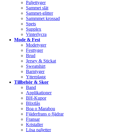
Paljettyger
Sammet slät
Sammet-glitter
Sammmet krossad
Spets
Supplex
Vinterlycra
Mode & Fest
Modetyger
Festtyger
Brud
Jersey & Stickat
Sweatshirt
Barntyger
Ytterplagg
Tillbehör & Skor
Band
Applikationer
BH-Kupor
Blixtlås
Boa o Marabou
Fjäderfrans o fjädrar
Fransar
Kristaller
Lösa paljetter