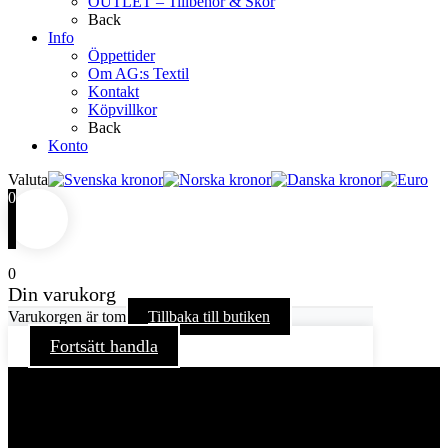
OUTLET – Tillbehör & Skor
Back
Info
Öppettider
Om AG:s Textil
Kontakt
Köpvillkor
Back
Konto
Valuta
0
0
Din varukorg
Varukorgen är tom
Tillbaka till butiken
Fortsätt handla
För att ge dig en bättre upplevelse och service använder vi