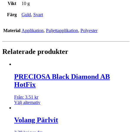
Vikt
10 g
Färg
Guld
,
Svart
Material
Applikation
,
Paljettapplikation
,
Polyester
Relaterade produkter
PRECIOSA Black Diamond AB
HotFix
Från:
3.51
kr
Välj alternativ
Volang Pärlvit