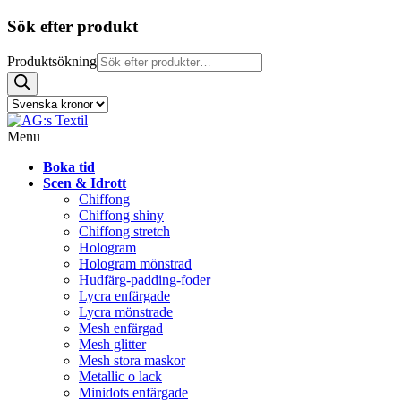
Sök efter produkt
Produktsökning
Menu
Boka tid
Scen & Idrott
Chiffong
Chiffong shiny
Chiffong stretch
Hologram
Hologram mönstrad
Hudfärg-padding-foder
Lycra enfärgade
Lycra mönstrade
Mesh enfärgad
Mesh glitter
Mesh stora maskor
Metallic o lack
Minidots enfärgade