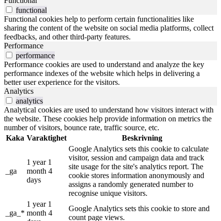
Functional
functional
Functional cookies help to perform certain functionalities like
sharing the content of the website on social media platforms, collect
feedbacks, and other third-party features.
Performance
performance
Performance cookies are used to understand and analyze the key
performance indexes of the website which helps in delivering a
better user experience for the visitors.
Analytics
analytics
Analytical cookies are used to understand how visitors interact with
the website. These cookies help provide information on metrics the
number of visitors, bounce rate, traffic source, etc.
Kaka
Varaktighet
Beskrivning
Google Analytics sets this cookie to calculate
visitor, session and campaign data and track
1 year 1
site usage for the site's analytics report. The
_ga
month 4
cookie stores information anonymously and
days
assigns a randomly generated number to
recognise unique visitors.
1 year 1
Google Analytics sets this cookie to store and
_ga_*
month 4
count page views.