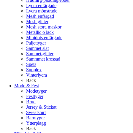
Hudfärg-padding-foder
Lycra enfärgade
Lycra mönstrade
Mesh enfärgad
Mesh glitter
Mesh stora maskor
Metallic o lack
Minidots enfärgade
Paljettyger
Sammet slät
Sammet-glitter
Sammmet krossad
Spets
Supplex
Vinterlycra
Back
Mode & Fest
Modetyger
Festtyger
Brud
Jersey & Stickat
Sweatshirt
Barntyger
Ytterplagg
Back