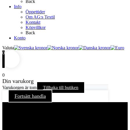
Back
Info
Öppettider
Om AG:s Textil
Kontakt
Köpvillkor
Back
Konto
Valuta
0
0
Din varukorg
Varukorgen är tom
Tillbaka till butiken
Fortsätt handla
För att ge dig en bättre upplevelse och service använder vi
oss av cookies på denna sajt. Cookies kan komma att