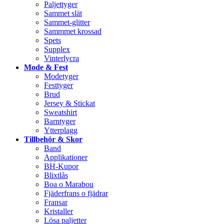
Paljettyger
Sammet slät
Sammet-glitter
Sammmet krossad
Spets
Supplex
Vinterlycra
Mode & Fest
Modetyger
Festtyger
Brud
Jersey & Stickat
Sweatshirt
Barntyger
Ytterplagg
Tillbehör & Skor
Band
Applikationer
BH-Kupor
Blixtlås
Boa o Marabou
Fjäderfrans o fjädrar
Fransar
Kristaller
Lösa paljetter