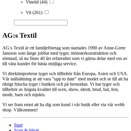
Vinröd
(44)
Vit
(261)
AG:s Textil
AG:s Textil är ett familjeföretag som startades 1990 av Anne-Grete
Jansson som länge jobbat med tyger, mönsterkonstruktion och
sömnad, så nu finns 40 års erfarenhet som vi gärna delar med oss av
till våra kunder för bästa möjliga service.
Vi direktimporterar tyger och tillbehör från Europa, Asien och USA.
Vår målsättning är att vara ”upp to date” med modet och se till att ha
riktigt fräscha tyger i butiken och på hemsidan. Vi har tyger och
tillbehör av högsta kvalitet till scen, show, idrott, brud, bal, fest,
mode, barn och mjukis.
Vi ser fram emot att ha dig som kund i vår butik eller via vår webb
shop. Välkommen!
Start
Scen & Idrott