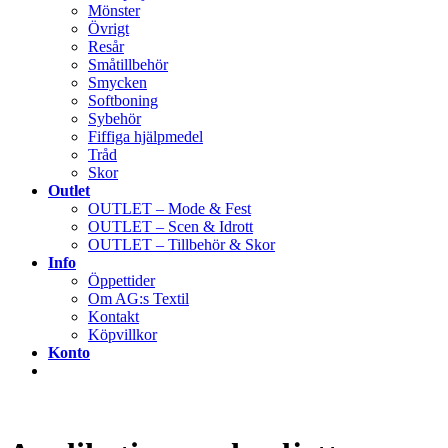
Mönster
Övrigt
Resår
Småtillbehör
Smycken
Softboning
Sybehör
Fiffiga hjälpmedel
Tråd
Skor
Outlet
OUTLET – Mode & Fest
OUTLET – Scen & Idrott
OUTLET – Tillbehör & Skor
Info
Öppettider
Om AG:s Textil
Kontakt
Köpvillkor
Konto