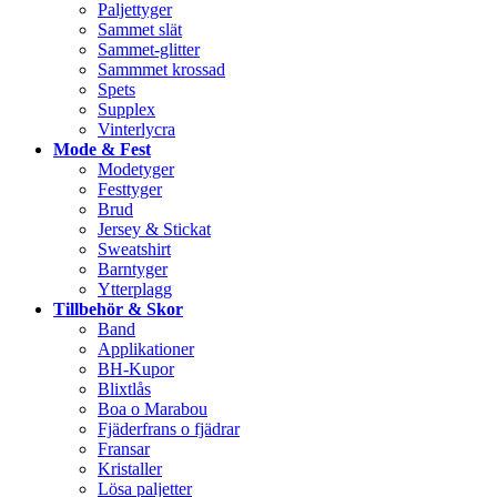
Paljettyger
Sammet slät
Sammet-glitter
Sammmet krossad
Spets
Supplex
Vinterlycra
Mode & Fest
Modetyger
Festtyger
Brud
Jersey & Stickat
Sweatshirt
Barntyger
Ytterplagg
Tillbehör & Skor
Band
Applikationer
BH-Kupor
Blixtlås
Boa o Marabou
Fjäderfrans o fjädrar
Fransar
Kristaller
Lösa paljetter