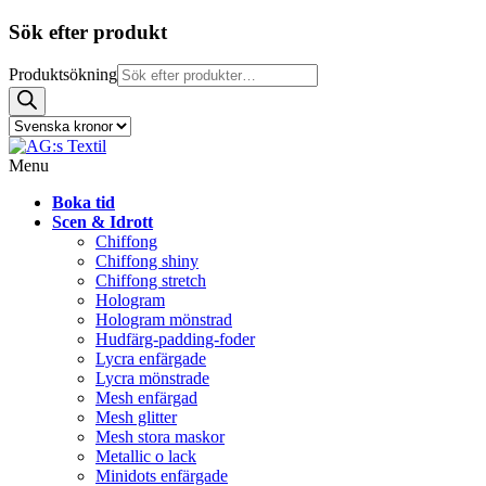
Sök efter produkt
Produktsökning
Menu
Boka tid
Scen & Idrott
Chiffong
Chiffong shiny
Chiffong stretch
Hologram
Hologram mönstrad
Hudfärg-padding-foder
Lycra enfärgade
Lycra mönstrade
Mesh enfärgad
Mesh glitter
Mesh stora maskor
Metallic o lack
Minidots enfärgade