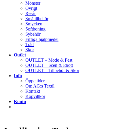
Mönster
Övrigt
Resår
Småtillbehör
Smycken
Softboning
Sybehör
Fiffiga hjälpmedel
Tråd
Skor
Outlet
OUTLET – Mode & Fest
OUTLET – Scen & Idrott
OUTLET – Tillbehör & Skor
Info
Öppettider
Om AG:s Textil
Kontakt
Köpvillkor
Konto