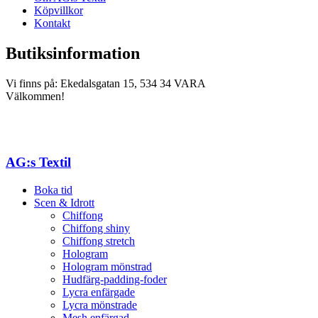
Köpvillkor
Kontakt
Butiksinformation
Vi finns på: Ekedalsgatan 15, 534 34 VARA
Välkommen!
AG:s Textil
Boka tid
Scen & Idrott
Chiffong
Chiffong shiny
Chiffong stretch
Hologram
Hologram mönstrad
Hudfärg-padding-foder
Lycra enfärgade
Lycra mönstrade
Mesh enfärgad