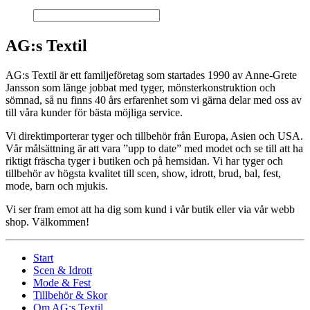
AG:s Textil
AG:s Textil är ett familjeföretag som startades 1990 av Anne-Grete
Jansson som länge jobbat med tyger, mönsterkonstruktion och
sömnad, så nu finns 40 års erfarenhet som vi gärna delar med oss av
till våra kunder för bästa möjliga service.
Vi direktimporterar tyger och tillbehör från Europa, Asien och USA.
Vår målsättning är att vara ”upp to date” med modet och se till att ha
riktigt fräscha tyger i butiken och på hemsidan. Vi har tyger och
tillbehör av högsta kvalitet till scen, show, idrott, brud, bal, fest,
mode, barn och mjukis.
Vi ser fram emot att ha dig som kund i vår butik eller via vår webb
shop. Välkommen!
Start
Scen & Idrott
Mode & Fest
Tillbehör & Skor
Om AG:s Textil