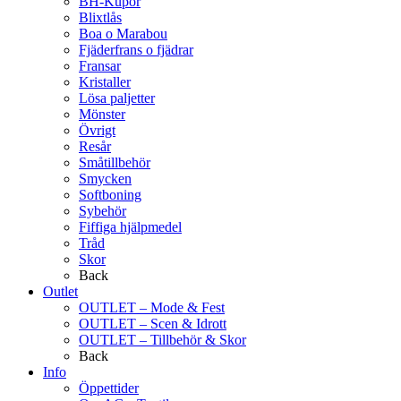
BH-Kupor
Blixtlås
Boa o Marabou
Fjäderfrans o fjädrar
Fransar
Kristaller
Lösa paljetter
Mönster
Övrigt
Resår
Småtillbehör
Smycken
Softboning
Sybehör
Fiffiga hjälpmedel
Tråd
Skor
Back
Outlet
OUTLET – Mode & Fest
OUTLET – Scen & Idrott
OUTLET – Tillbehör & Skor
Back
Info
Öppettider