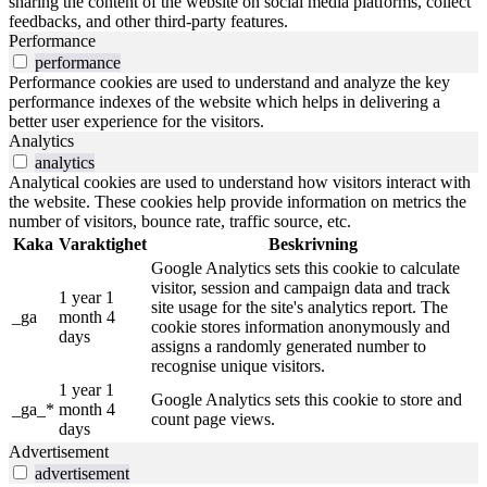
sharing the content of the website on social media platforms, collect
feedbacks, and other third-party features.
Performance
performance
Performance cookies are used to understand and analyze the key
performance indexes of the website which helps in delivering a
better user experience for the visitors.
Analytics
analytics
Analytical cookies are used to understand how visitors interact with
the website. These cookies help provide information on metrics the
number of visitors, bounce rate, traffic source, etc.
Kaka
Varaktighet
Beskrivning
Google Analytics sets this cookie to calculate
visitor, session and campaign data and track
1 year 1
site usage for the site's analytics report. The
_ga
month 4
cookie stores information anonymously and
days
assigns a randomly generated number to
recognise unique visitors.
1 year 1
Google Analytics sets this cookie to store and
_ga_*
month 4
count page views.
days
Advertisement
advertisement