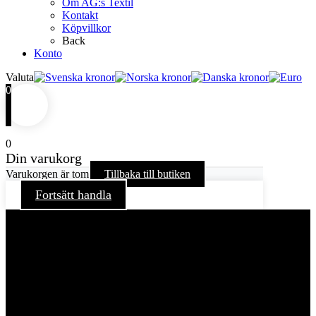
Om AG:s Textil
Kontakt
Köpvillkor
Back
Konto
Valuta
0
0
Din varukorg
Varukorgen är tom
Tillbaka till butiken
Fortsätt handla
För att ge dig en bättre upplevelse och service använder vi
oss av cookies på denna sajt. Cookies kan komma att
användas för personlig och icke personlig annonsering. Läs
vår integritetspolicy