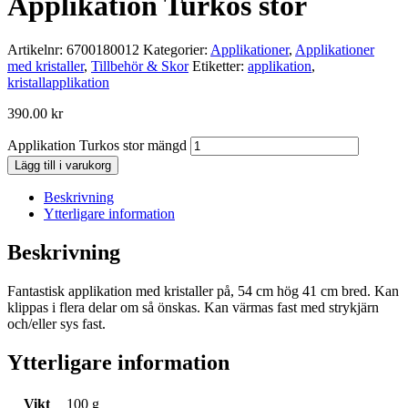
Applikation Turkos stor
Artikelnr:
6700180012
Kategorier:
Applikationer
,
Applikationer
med kristaller
,
Tillbehör & Skor
Etiketter:
applikation
,
kristallapplikation
390.00
kr
Applikation Turkos stor mängd
Lägg till i varukorg
Beskrivning
Ytterligare information
Beskrivning
Fantastisk applikation med kristaller på, 54 cm hög 41 cm bred. Kan
klippas i flera delar om så önskas. Kan värmas fast med strykjärn
och/eller sys fast.
Ytterligare information
Vikt
100 g