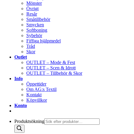
Mönster
Övrigt
Resår
Småtillbehör
Smycken
Softboning
Sybehör
Fiffiga hjälpmedel
Tråd
Skor
Outlet
OUTLET – Mode & Fest
OUTLET – Scen & Idrott
OUTLET – Tillbehör & Skor
Info
Öppettider
Om AG:s Textil
Kontakt
Köpvillkor
Konto
Produktsökning