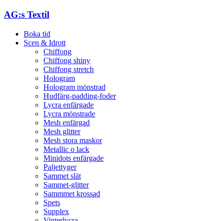
AG:s Textil
Boka tid
Scen & Idrott
Chiffong
Chiffong shiny
Chiffong stretch
Hologram
Hologram mönstrad
Hudfärg-padding-foder
Lycra enfärgade
Lycra mönstrade
Mesh enfärgad
Mesh glitter
Mesh stora maskor
Metallic o lack
Minidots enfärgade
Paljettyger
Sammet slät
Sammet-glitter
Sammmet krossad
Spets
Supplex
Vinterlycra