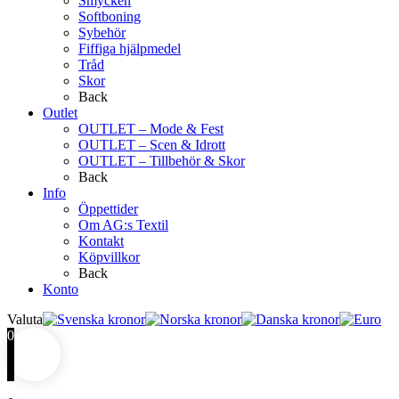
Smycken
Softboning
Sybehör
Fiffiga hjälpmedel
Tråd
Skor
Back
Outlet
OUTLET – Mode & Fest
OUTLET – Scen & Idrott
OUTLET – Tillbehör & Skor
Back
Info
Öppettider
Om AG:s Textil
Kontakt
Köpvillkor
Back
Konto
Valuta
0