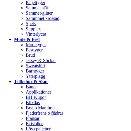
Paljettyger
Sammet slät
Sammet-glitter
Sammmet krossad
Spets
Supplex
Vinterlycra
Mode & Fest
Modetyger
Festtyger
Brud
Jersey & Stickat
Sweatshirt
Barntyger
Ytterplagg
Tillbehör & Skor
Band
Applikationer
BH-Kupor
Blixtlås
Boa o Marabou
Fjäderfrans o fjädrar
Fransar
Kristaller
Lösa paljetter