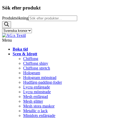
Sök efter produkt
Produktsökning
Menu
Boka tid
Scen & Idrott
Chiffong
Chiffong shiny
Chiffong stretch
Hologram
Hologram mönstrad
Hudfärg-padding-foder
Lycra enfärgade
Lycra mönstrade
Mesh enfärgad
Mesh glitter
Mesh stora maskor
Metallic o lack
Minidots enfärgade