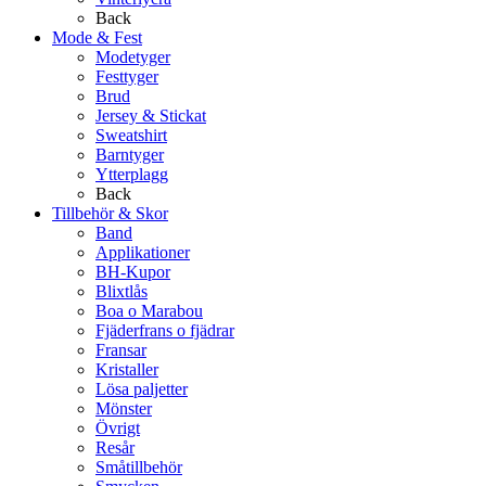
Back
Mode & Fest
Modetyger
Festtyger
Brud
Jersey & Stickat
Sweatshirt
Barntyger
Ytterplagg
Back
Tillbehör & Skor
Band
Applikationer
BH-Kupor
Blixtlås
Boa o Marabou
Fjäderfrans o fjädrar
Fransar
Kristaller
Lösa paljetter
Mönster
Övrigt
Resår
Småtillbehör