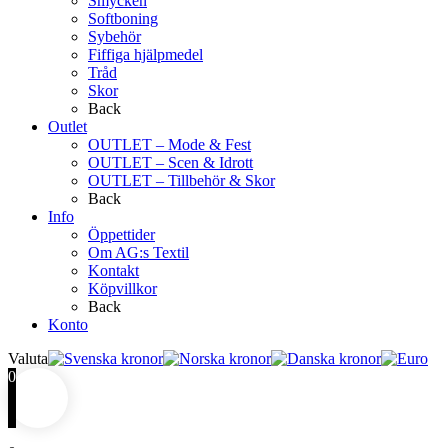
Smycken
Softboning
Sybehör
Fiffiga hjälpmedel
Tråd
Skor
Back
Outlet
OUTLET – Mode & Fest
OUTLET – Scen & Idrott
OUTLET – Tillbehör & Skor
Back
Info
Öppettider
Om AG:s Textil
Kontakt
Köpvillkor
Back
Konto
Valuta
0