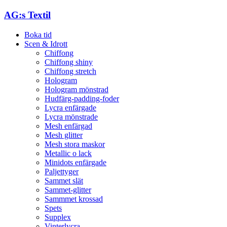
AG:s Textil
Boka tid
Scen & Idrott
Chiffong
Chiffong shiny
Chiffong stretch
Hologram
Hologram mönstrad
Hudfärg-padding-foder
Lycra enfärgade
Lycra mönstrade
Mesh enfärgad
Mesh glitter
Mesh stora maskor
Metallic o lack
Minidots enfärgade
Paljettyger
Sammet slät
Sammet-glitter
Sammmet krossad
Spets
Supplex
Vinterlycra