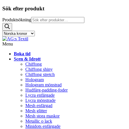
Sök efter produkt
Produktsökning
Menu
Boka tid
Scen & Idrott
Chiffong
Chiffong shiny
Chiffong stretch
Hologram
Hologram mönstrad
Hudfärg-padding-foder
Lycra enfärgade
Lycra mönstrade
Mesh enfärgad
Mesh glitter
Mesh stora maskor
Metallic o lack
Minidots enfärgade