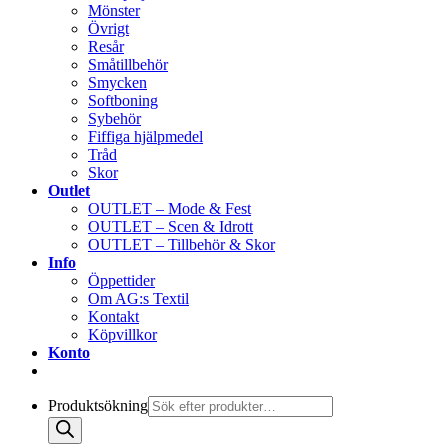
Mönster
Övrigt
Resår
Småtillbehör
Smycken
Softboning
Sybehör
Fiffiga hjälpmedel
Tråd
Skor
Outlet
OUTLET – Mode & Fest
OUTLET – Scen & Idrott
OUTLET – Tillbehör & Skor
Info
Öppettider
Om AG:s Textil
Kontakt
Köpvillkor
Konto
Produktsökning