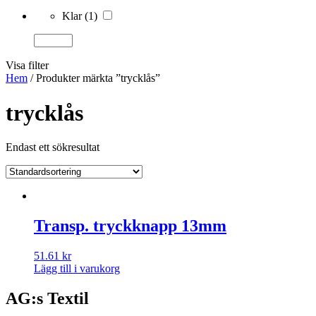
Klar
(1)
Visa filter
Hem
/ Produkter märkta ”trycklås”
trycklås
Endast ett sökresultat
Transp. tryckknapp 13mm
51.61
kr
Lägg till i varukorg
AG:s Textil