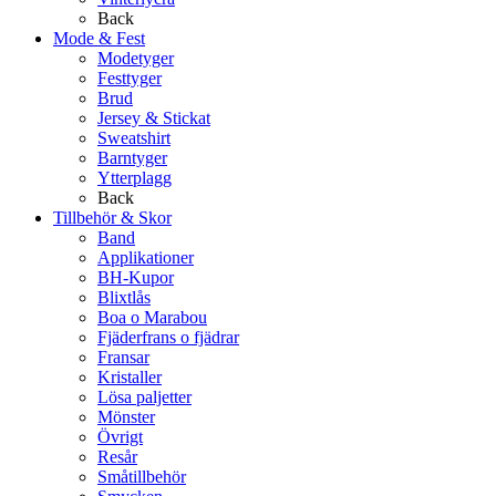
Back
Mode & Fest
Modetyger
Festtyger
Brud
Jersey & Stickat
Sweatshirt
Barntyger
Ytterplagg
Back
Tillbehör & Skor
Band
Applikationer
BH-Kupor
Blixtlås
Boa o Marabou
Fjäderfrans o fjädrar
Fransar
Kristaller
Lösa paljetter
Mönster
Övrigt
Resår
Småtillbehör