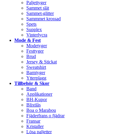
Paljettyger
Sammet slät
Sammet-glitter
Sammmet krossad
Spets
Supplex
Vinterlycra
Mode & Fest
Modetyger
Festtyger
Brud
Jersey & Stickat
Sweatshirt
Barntyger
Ytterplagg
Tillbehör & Skor
Band
Applikationer
BH-Kupor
Blixtlås
Boa o Marabou
Fjäderfrans o fjädrar
Fransar
Kristaller
Lösa paljetter