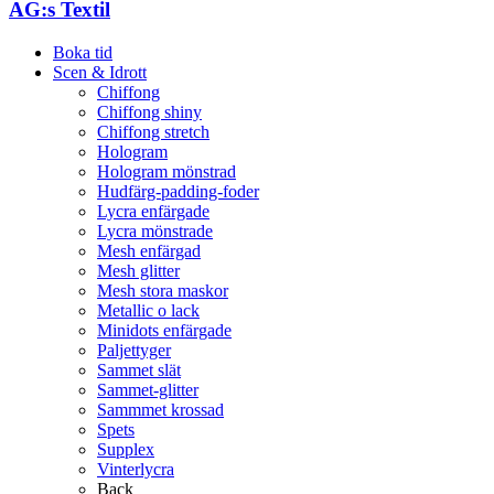
AG:s Textil
Boka tid
Scen & Idrott
Chiffong
Chiffong shiny
Chiffong stretch
Hologram
Hologram mönstrad
Hudfärg-padding-foder
Lycra enfärgade
Lycra mönstrade
Mesh enfärgad
Mesh glitter
Mesh stora maskor
Metallic o lack
Minidots enfärgade
Paljettyger
Sammet slät
Sammet-glitter
Sammmet krossad
Spets
Supplex
Vinterlycra
Back