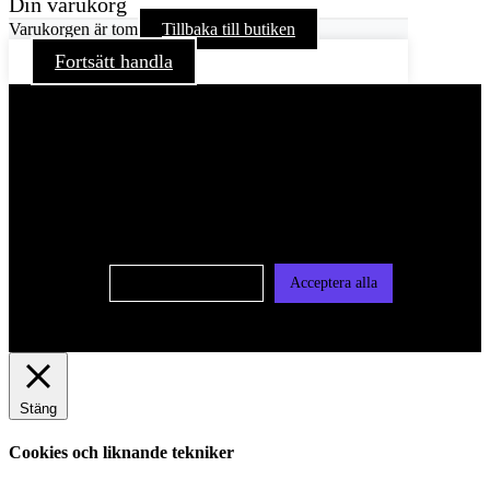
Din varukorg
Varukorgen är tom
Tillbaka till butiken
Fortsätt handla
För att ge dig en bättre upplevelse och service använder vi
oss av cookies på denna sajt. Cookies kan komma att
användas för personlig och icke personlig annonsering. Läs
vår integritetspolicy
Cookie-inställningar
Acceptera alla
Stäng
Cookies och liknande tekniker