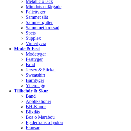
Metallic o lack
Minidots enfärgade
Paljettyger
Sammet slät
Sammet-glitter
Sammmet krossad
Spets
Supplex
Vinterlycra
Mode & Fest
Modetyger
Festtyger
Brud
Jersey & Stickat
Sweatshirt
Barntyger
Ytterplagg
Tillbehör & Skor
Band
Applikationer
BH-Kupor
Blixtlås
Boa o Marabou
Fjäderfrans o fjädrar
Fransar