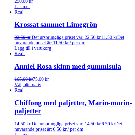
250.00
kr
Läs mer
Rea!
Krossat sammet Limegrön
22.50
kr
Det ursprungliga priset var: 22.50 kr.
11.50
kr
Det
nuvarande priset är: 11.50 kr.
/ per dm
Lägg till i varukorg
Rea!
Anniel Rosa skinn med gummisula
165.00
kr
75.00
kr
Välj alternativ
Rea!
Chiffong med paljetter, Marin-marin-
paljetter
14.50
kr
Det ursprungliga priset var: 14.50 kr.
6.50
kr
Det
nuvarande priset är: 6.50 kr.
/ per dm
Läs mer