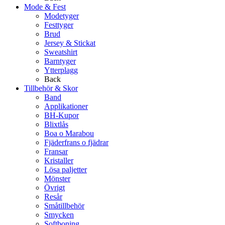
Mode & Fest
Modetyger
Festtyger
Brud
Jersey & Stickat
Sweatshirt
Barntyger
Ytterplagg
Back
Tillbehör & Skor
Band
Applikationer
BH-Kupor
Blixtlås
Boa o Marabou
Fjäderfrans o fjädrar
Fransar
Kristaller
Lösa paljetter
Mönster
Övrigt
Resår
Småtillbehör
Smycken
Softboning