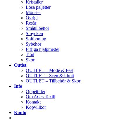
Kristaller
Lösa paljetter
Mönster
Övrigt
Resår
Småtillbehör
Smycken
Softboning
Sybehör
Fiffiga hjälpmedel
Tråd
Skor
Outlet
OUTLET – Mode & Fest
OUTLET – Scen & Idrott
OUTLET – Tillbehör & Skor
Info
Öppettider
Om AG:s Textil
Kontakt
Köpvillkor
Konto